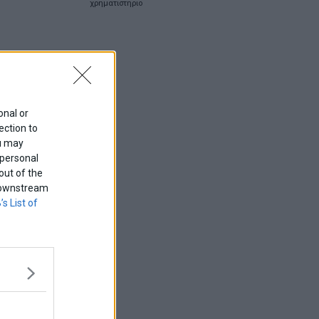
χρηματιστηριο
onal or
ection to
ou may
 personal
out of the
f downstream
’s List of