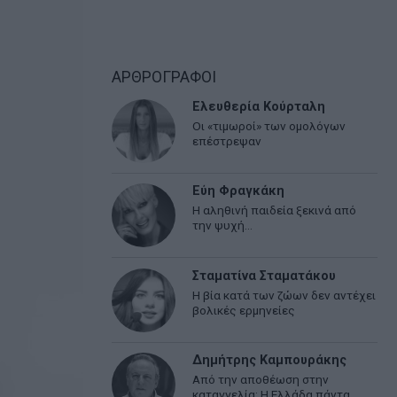
ΑΡΘΡΟΓΡΑΦΟΙ
Ελευθερία Κούρταλη
Οι «τιμωροί» των ομολόγων
επέστρεψαν
Εύη Φραγκάκη
Η αληθινή παιδεία ξεκινά από
την ψυχή…
Σταματίνα Σταματάκου
Η βία κατά των ζώων δεν αντέχει
βολικές ερμηνείες
Δημήτρης Καμπουράκης
Από την αποθέωση στην
καταγγελία: Η Ελλάδα πάντα