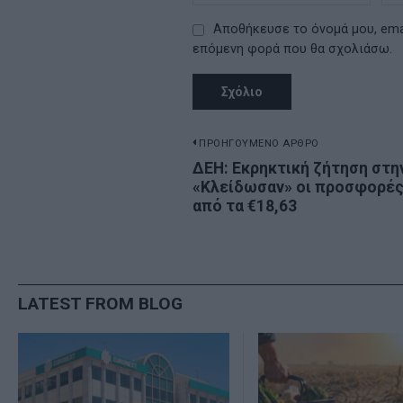
Αποθήκευσε το όνομά μου, emai
επόμενη φορά που θα σχολιάσω.
Πλοήγηση
ΠΡΟΗΓΟΥΜΕΝΟ ΑΡΘΡΟ
Previous
ΔΕΗ: Εκρηκτική ζήτηση στη
άρθρων
«Κλείδωσαν» οι προσφορέ
post:
από τα €18,63
LATEST FROM BLOG