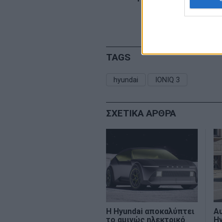
TAGS
hyundai
IONIQ 3
ΣΧΕΤΙΚΑ ΑΡΘΡΑ
H Hyundai αποκαλύπτει
Αυ
το αμιγώς ηλεκτρικό
Hy