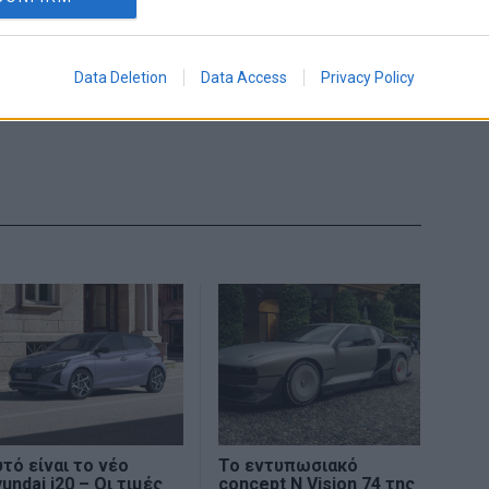
Share This
Data Deletion
Data Access
Privacy Policy
τό είναι το νέο
Το εντυπωσιακό
undai i20 – Oι τιμές
concept N Vision 74 της