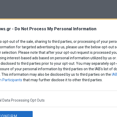
ws.gr -
Do Not Process My Personal Information
to opt-out of the sale, sharing to third parties, or processing of your pers
formation for targeted advertising by us, please use the below opt-out s
 selection. Please note that after your opt-out request is processed y
eing interest-based ads based on personal information utilized by us or
disclosed to third parties prior to your opt-out. You may separately opt-
losure of your personal information by third parties on the IAB’s list o
στους εμπρός τροχούς. Υπάρχουν δύο επιλογές
. This information may also be disclosed by us to third parties on the
IAB
 Participants
that may further disclose it to other third parties.
h (Standard range) καιi 61 kWh (Long Range), οι
ροσφέρουν αυτονομία στον τυποποιημένο κύκλο
 στην πρώτη περίπτωση και πάνω από 496
l Data Processing Opt Outs
 Ελλάδα το δεύτερο εξάμηνο του 2026.
CONFIRM