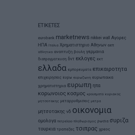
ΕΤΙΚΕΤΕΣ
marketnews
Αγορες
nikkei
wall
eurobank
ΗΠΑ
Χρηματιστηριο Αθηνων
αεπ
Ιταλια
αναπτυξη
γερμανια
βουλη
αθλητικα
εκλογες
δντ
εκτ
διαπραγματευση
ελλαδα
επικαιροτητα
εμπορευματα
ευρωπαικα
επιχειρησεις
ευρω
ευρωζωνη
ευρωπη
ηπα
χρηματιστηρια
κορωνοιος
κοσμος
κρουσματα
κυριακος
μεταρρυθμισεις
μητσοτακης
μετρα
οικονομια
μητσοτακης
νδ
συριζα
ομολογα
ρωσια
πετρελαιο
πληθωρισμος
τσιπρας
τουρκια
τραπεζες
χρεος