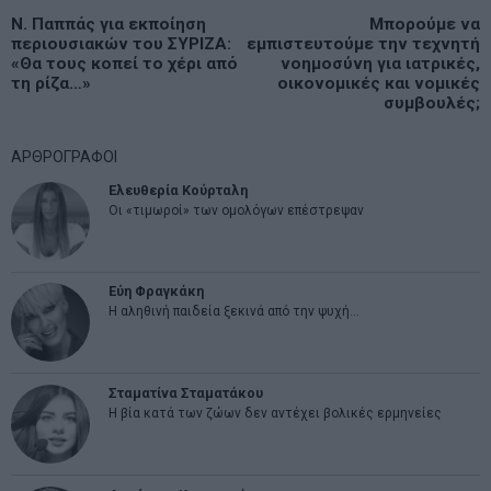
Πλοήγηση
Previous
Ν. Παππάς για εκποίηση
Μπορούμε να
N
άρθρων
περιουσιακών του ΣΥΡΙΖΑ:
εμπιστευτούμε την τεχνητή
post:
p
«Θα τους κοπεί το χέρι από
νοημοσύνη για ιατρικές,
τη ρίζα…»
οικονομικές και νομικές
συμβουλές;
ΑΡΘΡΟΓΡΑΦΟΙ
Ελευθερία Κούρταλη
Οι «τιμωροί» των ομολόγων επέστρεψαν
Εύη Φραγκάκη
Η αληθινή παιδεία ξεκινά από την ψυχή…
Σταματίνα Σταματάκου
Η βία κατά των ζώων δεν αντέχει βολικές ερμηνείες