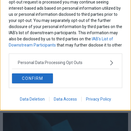
opt-out request is processed you may continue seeing
interest-based ads based on personal information utilized by
us or personal information disclosed to third parties prior to
your opt-out. You may separately opt-out of the further
disclosure of your personal information by third parties on the
IAB’s list of downstream participants. This information may
also be disclosed by us to third parties on the
IAB’s List of
Downstream Participants
that may further disclose it to other
third parties.
Personal Data Processing Opt Outs
CONFIRM
Data Deletion
Data Access
Privacy Policy
Interview: Στο 26,8% η ΝΔ – Τρίτο το ΠΑΣΟΚ με 10,1% –
Στο 2,9% η Κωνσταντοπούλου