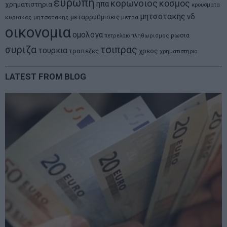
ευρωπη
κορωνοιος
κοσμος
ηπα
χρηματιστηρια
κρουσματα
μητσοτακης
νδ
μεταρρυθμισεις
κυριακος μητσοτακης
μετρα
οικονομια
ομολογα
ρωσια
πετρελαιο
πληθωρισμος
συριζα
τσιπρας
τουρκια
τραπεζες
χρεος
χρηματιστηριο
LATEST FROM BLOG