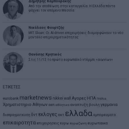
Δημήτρης Καμπουράκης
Από την αποθέωση στην καταγγελία: Η Ελλάδα πάντα
ψάχνει τον επόμενο Μεσσία
Νικόλαος Φουρτζής
MIT Sloan: Οι AI-driven επιχειρήσεις διαμορφώνουν το νέο
μοντέλο επιχειρηματικότητας
Θανάσης Κρητικός
Στις 11/12 το πρώτο ευρωπαϊκό ντέρμπι «αιωνίων»
ΕΤΙΚΕΤΕΣ
marketnews
Αγορες
ΗΠΑ
nikkei
wall
eurobank
Ιταλια
Χρηματιστηριο Αθηνων
αναπτυξη
γερμανια
αεπ
βουλη
αθλητικα
ελλαδα
εκλογες
δντ
εκτ
διαπραγματευση
εμπορευματα
επικαιροτητα
ευρωπαικα
επιχειρησεις
ευρω
ευρωζωνη