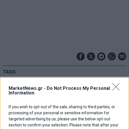
TAGS
interview
αλεξης τσιπρας
δημοσκοπηση
MarketNews.gr -
Do Not Process My Personal
Information
Κυριακος Μητσοτακης
μαρια καρυστιανου
νδ
νικος ανδρουλακης
πασοκ
συριζα
σωκρατης φαμελλος
If you wish to opt-out of the sale, sharing to third parties, or
processing of your personal or sensitive information for
ΣΧΕΤΙΚΑ ΑΡΘΡΑ
targeted advertising by us, please use the below opt-out
section to confirm your selection. Please note that after your