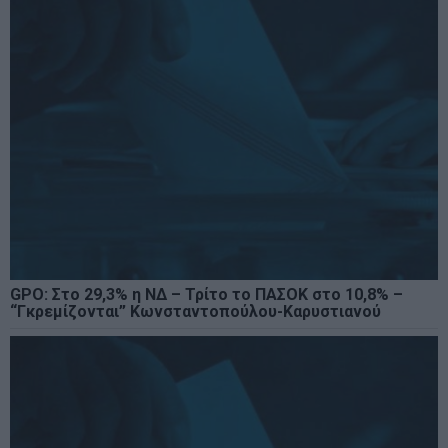
GPO: Στο 29,3% η ΝΔ – Τρίτο το ΠΑΣΟΚ στο 10,8% –
“Γκρεμίζονται” Κωνσταντοπούλου-Καρυστιανού