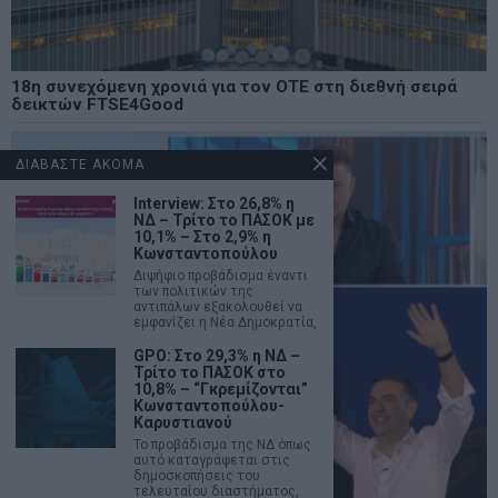
18η συνεχόμενη χρονιά για τον ΟΤΕ στη διεθνή σειρά
δεικτών FTSE4Good
ΔΙΑΒΑΣΤΕ ΑΚΟΜΑ
Interview: Στο 26,8% η
ΝΔ – Τρίτο το ΠΑΣΟΚ με
10,1% – Στο 2,9% η
Κωνσταντοπούλου
Διψήφιο προβάδισμα έναντι
των πολιτικών της
αντιπάλων εξακολουθεί να
εμφανίζει η Νέα Δημοκρατία,
GPO: Στο 29,3% η ΝΔ –
Τρίτο το ΠΑΣΟΚ στο
10,8% – “Γκρεμίζονται”
Κωνσταντοπούλου-
Καρυστιανού
Το προβάδισμα της ΝΔ όπως
αυτό καταγράφεται στις
δημοσκοπήσεις του
τελευταίου διαστήματος,