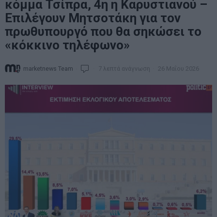
κόμμα Τσίπρα, 4η η Καρυστιανού –
Επιλέγουν Μητσοτάκη για τον
πρωθυπουργό που θα σηκώσει το
«κόκκινο τηλέφωνο»
marketnews Team
7 λεπτά ανάγνωση
26 Μαΐου 2026