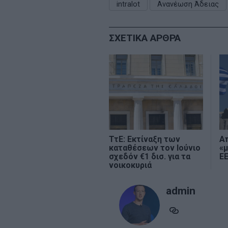
intralot
Ανανέωση Άδειας
ΣΧΕΤΙΚΑ ΑΡΘΡΑ
ΤτΕ: Εκτίναξη των
Απ
καταθέσεων τον Ιούνιο
«
σχεδόν €1 δισ. για τα
Ε
νοικοκυριά
admin