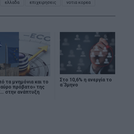
ελλαδα
επιχειρησεις
νοτια κορεα
Στο 10,6% η ανεργία το
ό τα μνημόνια και το
α΄3μηνο
μαύρο πρόβατο» της
Ε… στην ανάπτυξη