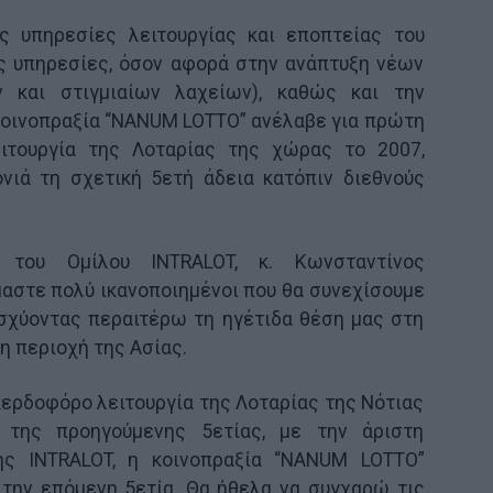
ς υπηρεσίες λειτουργίας και εποπτείας του
ς υπηρεσίες, όσον αφορά στην ανάπτυξη νέων
ν και στιγμιαίων λαχείων), καθώς και την
κοινοπραξία “NANUM LOTTO” ανέλαβε για πρώτη
ιτουργία της Λοταρίας της χώρας το 2007,
ονιά τη σχετική 5ετή άδεια κατόπιν διεθνούς
 του Ομίλου INTRALOT, κ. Κωνσταντίνος
αστε πολύ ικανοποιημένοι που θα συνεχίσουμε
ισχύοντας περαιτέρω τη ηγέτιδα θέση μας στη
η περιοχή της Ασίας.
κερδοφόρo λειτουργία της Λοταρίας της Νότιας
 της προηγούμενης 5ετίας, με την άριστη
ης INTRALOT, η κοινοπραξία “NANUM LOTTO”
 την επόμενη 5ετία. Θα ήθελα να συγχαρώ τις