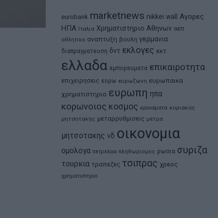
marketnews
Αγορες
nikkei
wall
eurobank
ΗΠΑ
Χρηματιστηριο Αθηνων
αεπ
Ιταλια
αναπτυξη
γερμανια
βουλη
αθλητικα
εκλογες
δντ
εκτ
διαπραγματευση
ελλαδα
επικαιροτητα
εμπορευματα
ευρωπαικα
επιχειρησεις
ευρω
ευρωζωνη
ευρωπη
ηπα
χρηματιστηρια
κορωνοιος
κοσμος
κρουσματα
κυριακος
μεταρρυθμισεις
μητσοτακης
μετρα
οικονομια
μητσοτακης
νδ
συριζα
ομολογα
ρωσια
πετρελαιο
πληθωρισμος
τσιπρας
τουρκια
τραπεζες
χρεος
χρηματιστηριο