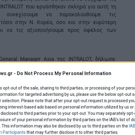
INTRALOT που εργάσθηκαν σκληρά για αυτή τη
α συνεχίσουμε να παρακολουθούμε τις
 τόσο στην Ν. Κορέα, όσο και στην ευρύτερη
μοι να τις αξιοποιήσουμε προς όφελος των
General Manager Asia της INTRALOT, δήλωσε:
ιημένοι με τη νέα άδεια που λάβαμε στη Νότια
ws.gr -
Do Not Process My Personal Information
ραξίας “NANUM LOTTO”. Κατά τη διάρκεια της
ινοπραξία “NANUM LOTTO” διαχειρίστηκε με
to opt-out of the sale, sharing to third parties, or processing of your pers
formation for targeted advertising by us, please use the below opt-out s
 selection. Please note that after your opt-out request is processed y
ς, η Κοινοπραξία θα συνεχίσει την επιτυχημένη
eing interest-based ads based on personal information utilized by us or
ας εστιάζοντας στον εμπλουτισμό του
disclosed to third parties prior to your opt-out. You may separately opt-
losure of your personal information by third parties on the IAB’s list o
ν της, ώστε να ενισχύσει περαιτέρω την
. This information may also be disclosed by us to third parties on the
IAB
αυξήσει παράλληλα τη συνεισφορά της σε
 Participants
that may further disclose it to other third parties.