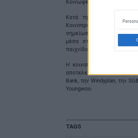
Κοινωφελείς Σκοπούς.”
Κατά τη διάρκεια της πρ
Persona
Κοινοπραξίας “NANUM LOT
σημείωσε αύξηση πωλήσεων 2
μέσα στην επόμενη 5ετία
παιχνίδια (αριθμολαχεία και 
Η κοινοπραξία “NANUM LOT
αποτελείται από τον Όμιλο E
Bank, την Windyplan, την SG
Youngwoo.
TAGS