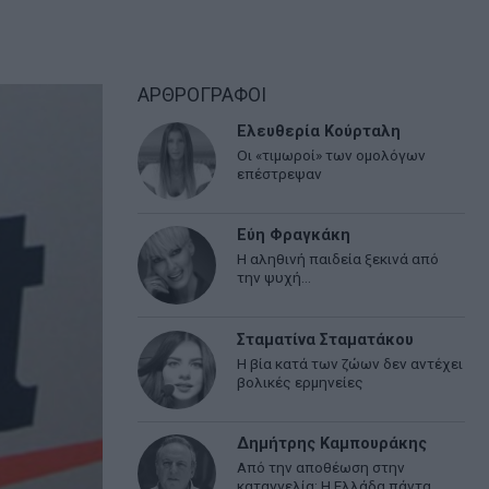
ΑΡΘΡΟΓΡΑΦΟΙ
Ελευθερία Κούρταλη
Οι «τιμωροί» των ομολόγων
επέστρεψαν
Εύη Φραγκάκη
Η αληθινή παιδεία ξεκινά από
την ψυχή…
Σταματίνα Σταματάκου
Η βία κατά των ζώων δεν αντέχει
βολικές ερμηνείες
Δημήτρης Καμπουράκης
Από την αποθέωση στην
καταγγελία: Η Ελλάδα πάντα