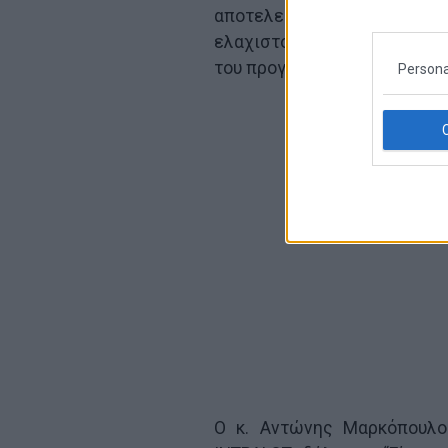
αποτελεί την καλύτερη 
ελαχιστοποίηση της επιπλέο
του προγράμματος.”
Persona
O κ. Αντώνης Μαρκόπουλος,