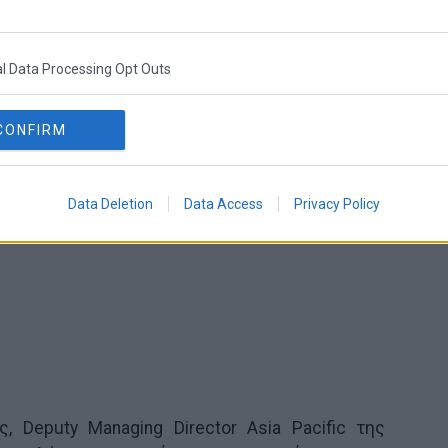
δυνατή, όσον αφορά στο κόστος και την
ν υποδομής που απαιτείται για την υλοποίηση
l Data Processing Opt Outs
CONFIRM
Data Deletion
Data Access
Privacy Policy
 Deputy Managing Director Asia Pacific της