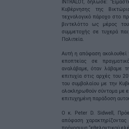
INTRALOT, δήλωσε: “Είμασ
Κυβέρνησης της Βικτώρ
τεχνολογικό πάροχο στο πρ
βιντελόττο ως μέρος το
συμμετοχής σε τυχερά παιχ
Πολιτεία.
Αυτή η απόφαση ακολουθεί 
εποπτείας σε πραγματικ
αναλάβαμε, όταν λάβαμε τ
επιτυχία στις αρχές του 20
του συμβολαίου με την Κυβ
ολοκληρωθούν σύντομα με επ
επιτυχημένη παράδοση αυτού
O κ. Peter D. Sidwell, Πρό
απόφαση χαρακτηρίζοντας 
πρόγραμμα “εθελοντικού ελέ