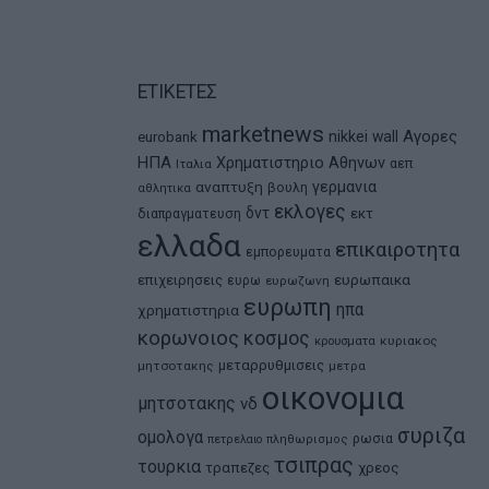
ΕΤΙΚΕΤΕΣ
marketnews
Αγορες
nikkei
wall
eurobank
ΗΠΑ
Χρηματιστηριο Αθηνων
αεπ
Ιταλια
αναπτυξη
γερμανια
βουλη
αθλητικα
εκλογες
δντ
εκτ
διαπραγματευση
ελλαδα
επικαιροτητα
εμπορευματα
ευρωπαικα
επιχειρησεις
ευρω
ευρωζωνη
ευρωπη
ηπα
χρηματιστηρια
κορωνοιος
κοσμος
κρουσματα
κυριακος
μεταρρυθμισεις
μητσοτακης
μετρα
οικονομια
μητσοτακης
νδ
συριζα
ομολογα
ρωσια
πετρελαιο
πληθωρισμος
τσιπρας
τουρκια
τραπεζες
χρεος