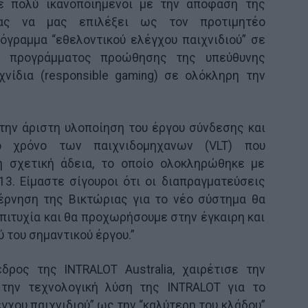
τε πολύ ικανοποιημένοι με την απόφαση της
ιας να μας επιλέξει ως τον προτιμητέο
όγραμμα “εθελοντικού ελέγχου παιχνιδιού” σε
υ προγράμματος προώθησης της υπεύθυνης
νίδια (responsible gaming) σε ολόκληρη την
την άριστη υλοποίηση του έργου σύνδεσης και
ό χρόνο των παιχνιδομηχανων (VLT) που
η σχετική άδεια, το οποίο ολοκληρώθηκε με
13. Είμαστε σίγουροι ότι οι διαπραγματεύσεις
έρνηση της Βικτώριας για το νέο σύστημα θα
ιτυχία και θα προχωρήσουμε στην έγκαιρη και
 του σημαντικού έργου.”
εδρος της INTRALOT Australia, χαιρέτισε την
την τεχνολογική λύση της INTRALOT για το
γχου παιχνιδιού” ως την “καλύτερη του κλάδου”