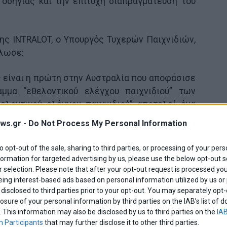
 οδηγίας και την επιτυχή διαπραγμάτευση του
ης INTRALOT, ο Υπουργός Τυχερών Παιχνιδιών,
ήλωσε:
 είναι η πρώτη στην Αυστραλία που αποφάσισε
μμα “εθελοντικού ελέγχου παιχνιδιού” των
ελοντικού ελέγχου παιχνιδιού” αποτελεί ένα
ας των παικτών από την αλόγιστη συμμετοχή
ws.gr -
Do Not Process My Personal Information
ο και τους επιτρέπει να θέτουν οι ίδιοι τα όρια
to opt-out of the sale, sharing to third parties, or processing of your pers
formation for targeted advertising by us, please use the below opt-out s
ότι η INTRALOT Gaming Services, η οποία έχει
 selection. Please note that after your opt-out request is processed y
eing interest-based ads based on personal information utilized by us or
 εποπτεία και τη διαχείριση του δικτύου
disclosed to third parties prior to your opt-out. You may separately opt-
το, επελέγη ως ο προτιμητέος πάροχος. Με το
losure of your personal information by third parties on the IAB’s list o
όττο της INTRALOT να έχει ήδη εγκατασταθεί
. This information may also be disclosed by us to third parties on the
IAB
ης Βικτώριας, πιστεύουμε ότι αυτή η επιλογή
 Participants
that may further disclose it to other third parties.