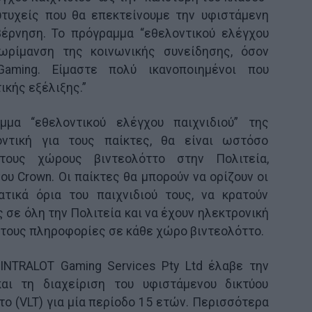
υτυχείς που θα επεκτείνουμε την υφιστάμενη
βέρνηση. Το πρόγραμμα “εθελοντικού ελέγχου
 ωρίμανση της κοινωνικής συνείδησης, όσον
aming. Είμαστε πολύ ικανοποιημένοι που
ικής εξέλιξης.”
μα “εθελοντικού ελέγχου παιχνιδιού” της
οντική για τους παίκτες, θα είναι ωστόσο
τους χώρους βιντεολόττο στην Πολιτεία,
ου Crown. Oι παίκτες θα μπορούν να ορίζουν οι
ατικά όρια του παιχνιδιού τους, να κρατούν
υς σε όλη την Πολιτεία και να έχουν ηλεκτρονική
τους πληροφορίες σε κάθε χώρο βιντεολόττο.
INTRALOT Gaming Services Pty Ltd έλαβε την
αι τη διαχείριση του υφιστάμενου δικτύου
ο (VLT) για μία περίοδο 15 ετών. Περισσότερα