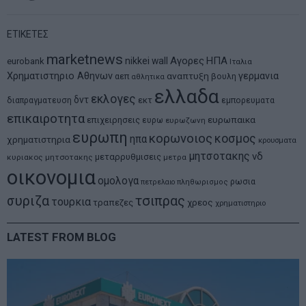
ΕΤΙΚΕΤΕΣ
marketnews
Αγορες
ΗΠΑ
nikkei
wall
eurobank
Ιταλια
Χρηματιστηριο Αθηνων
αναπτυξη
γερμανια
αεπ
βουλη
αθλητικα
ελλαδα
εκλογες
δντ
εκτ
διαπραγματευση
εμπορευματα
επικαιροτητα
ευρωπαικα
επιχειρησεις
ευρω
ευρωζωνη
ευρωπη
κορωνοιος
κοσμος
ηπα
χρηματιστηρια
κρουσματα
μητσοτακης
νδ
μεταρρυθμισεις
κυριακος μητσοτακης
μετρα
οικονομια
ομολογα
ρωσια
πετρελαιο
πληθωρισμος
συριζα
τσιπρας
τουρκια
τραπεζες
χρεος
χρηματιστηριο
LATEST FROM BLOG