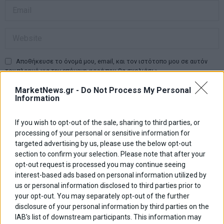
Αποθήκευσε το όνομά μου, email, και τον ιστότοπο μου σε αυτόν
τον πλοηγό για την επόμενη φορά που θα σχολιάσω.
MarketNews.gr -
Do Not Process My Personal
Information
Πλοήγηση
ΠΡΟΗΓΟΥΜΕΝΟ ΑΡΘΡΟ
ΕΠΟΜΕΝΟ ΑΡΘΡΟ
If you wish to opt-out of the sale, sharing to third parties, or
Previous
Συμφωνία συνεργασίας
ΧΑ: Πακέτο στο warrant της
N
processing of your personal or sensitive information for
άρθρων
Ρωσίας- ΠΓΔΜ για τον South
Πειραιώς, ανοδικά ο 25άρης
post:
p
targeted advertising by us, please use the below opt-out
Stream
section to confirm your selection. Please note that after your
opt-out request is processed you may continue seeing
ΑΡΘΡΟΓΡΑΦΟΙ
interest-based ads based on personal information utilized by
Ελευθερία Κούρταλη
us or personal information disclosed to third parties prior to
Οι «τιμωροί» των ομολόγων επέστρεψαν
your opt-out. You may separately opt-out of the further
disclosure of your personal information by third parties on the
IAB’s list of downstream participants. This information may