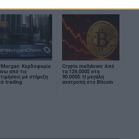
PMorgan: Κερδοφορία
Crypto meltdown: Από
άνω από τις
τα 126.000$ στα
τιμήσεις με στήριξη
90.000$: Η μεγάλη
ό trading
ανατροπή στο Bitcoin