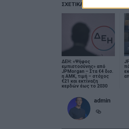
ΣΧΕΤΙΚΑ ΑΡΘΡΑ
ΔΕΗ: «Ψήφος
J
εμπιστοσύνης» από
π
JPMorgan – Στα €4 δισ.
εκ
η ΑΜΚ, τιμή – στόχος
απ
€21 και εκτίναξη
κερδών έως το 2030
admin