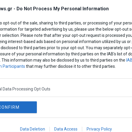
ws.gr -
Do Not Process My Personal Information
σημείωσε άνοδο σε υψηλό 2 1/2 ετών τον
to opt-out of the sale, sharing to third parties, or processing of your pers
Hensley της JPMorgan.
formation for targeted advertising by us, please use the below opt-out s
 selection. Please note that after your opt-out request is processed y
eing interest-based ads based on personal information utilized by us or
άδια σταθεροποίησης για να υποστηρίξει την
disclosed to third parties prior to your opt-out. You may separately opt-
μψη στον τομέα των υπηρεσιών. Η υψηλή
losure of your personal information by third parties on the IAB’s list o
 εργασίας πρέπει να βελτιωθεί περαιτέρω,
. This information may also be disclosed by us to third parties on the
IAB
 Participants
that may further disclose it to other third parties.
υνεχίζεται τους επόμενους μήνες”, τόνισε.
Share This
l Data Processing Opt Outs
CONFIRM
παγκοσμια οικονομια
Data Deletion
Data Access
Privacy Policy