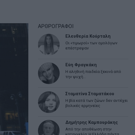
ΑΡΘΡΟΓΡΑΦΟΙ
Ελευθερία Κούρταλη
Οι «τιμωροί» των ομολόγων
επέστρεψαν
Εύη Φραγκάκη
Η αληθινή παιδεία ξεκινά από
την ψυχή…
Σταματίνα Σταματάκου
Η βία κατά των ζώων δεν αντέχει
βολικές ερμηνείες
Δημήτρης Καμπουράκης
Από την αποθέωση στην
καταγγελία: Η Ελλάδα πάντα