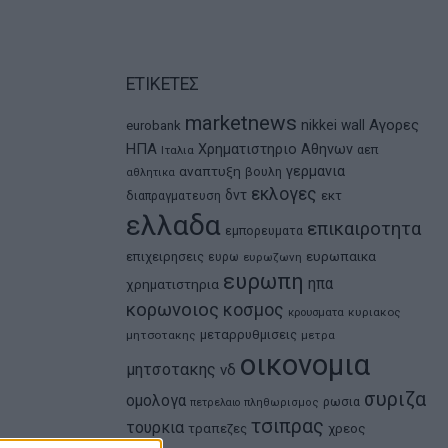
ΕΤΙΚΕΤΕΣ
marketnews
Αγορες
nikkei
wall
eurobank
ΗΠΑ
Χρηματιστηριο Αθηνων
αεπ
Ιταλια
αναπτυξη
γερμανια
βουλη
αθλητικα
εκλογες
δντ
εκτ
διαπραγματευση
ελλαδα
επικαιροτητα
εμπορευματα
ευρωπαικα
επιχειρησεις
ευρω
ευρωζωνη
ευρωπη
ηπα
χρηματιστηρια
κορωνοιος
κοσμος
κρουσματα
κυριακος
μεταρρυθμισεις
μητσοτακης
μετρα
οικονομια
μητσοτακης
νδ
συριζα
ομολογα
ρωσια
πετρελαιο
πληθωρισμος
τσιπρας
τουρκια
τραπεζες
χρεος