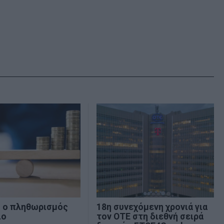
% ο πληθωρισμός
18η συνεχόμενη χρονιά για
ιο
τον ΟΤΕ στη διεθνή σειρά