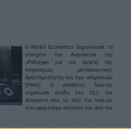
Η Markit Economics δημοσίευσε τα
στοιχεία του Αυγούστου της
JPMorgan για τον δείκτη της
παγκόσμιας μεταποιητικής
δραστηριότητας και των υπηρεσιών
(PMIs). Ο σύνθετος δείκτης
σημείωσε άνοδο στο 55,2 τον
Αύγουστο από το 54,0 του Ιουλίου,
στο υψηλότερο επίπεδό του από τον
ωσαν άνοδο σε υψηλό 30 μηνών, αναφέρουν οι