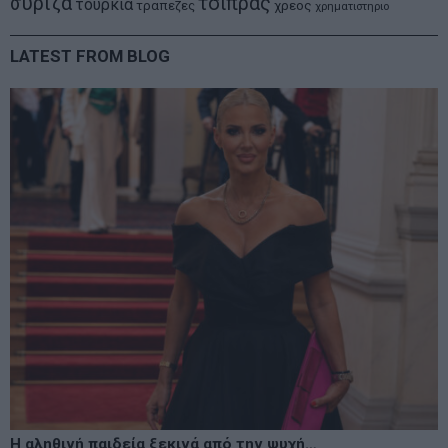
συριζα
τσιπρας
τουρκια
τραπεζες
χρεος
χρηματιστηριο
LATEST FROM BLOG
Η αληθινή παιδεία ξεκινά από την ψυχή…