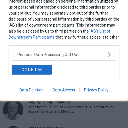
interest-based ads based on personal information utilized by
us or personal information disclosed to third parties prior to
your opt-out. You may separately opt-out of the further
ΑΡΘΡΟΓΡΑΦΟΙ
disclosure of your personal information by third parties on the
Ελευθερία Κούρταλη
IAB’s list of downstream participants. This information may
Οι «τιμωροί» των ομολόγων επέστρεψαν
also be disclosed by us to third parties on the
IAB’s List of
Downstream Participants
that may further disclose it to other
third parties.
Εύη Φραγκάκη
Η αληθινή παιδεία ξεκινά από την ψυχή…
Personal Data Processing Opt Outs
CONFIRM
Σταματίνα Σταματάκου
Η βία κατά των ζώων δεν αντέχει βολικές ερμηνείες
Data Deletion
Data Access
Privacy Policy
Δημήτρης Καμπουράκης
Από την αποθέωση στην καταγγελία: Η Ελλάδα πάντα
ψάχνει τον επόμενο Μεσσία