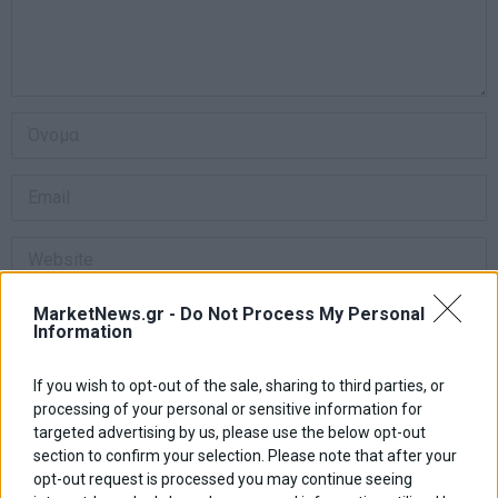
Αποθήκευσε το όνομά μου, email, και τον ιστότοπο μου σε αυτόν
MarketNews.gr -
Do Not Process My Personal
Information
τον πλοηγό για την επόμενη φορά που θα σχολιάσω.
If you wish to opt-out of the sale, sharing to third parties, or
processing of your personal or sensitive information for
Πλοήγηση
ΠΡΟΗΓΟΥΜΕΝΟ ΑΡΘΡΟ
ΕΠΟΜΕΝΟ ΑΡΘΡΟ
targeted advertising by us, please use the below opt-out
section to confirm your selection. Please note that after your
Previous
Γ. Σγουρός: «Το ΠΑΣΟΚ
Suzuki Vitara – 1.4 Allgrip
N
άρθρων
πρέπει να είναι στις δύο
Hybrid
post:
p
opt-out request is processed you may continue seeing
πρώτες θέσεις»