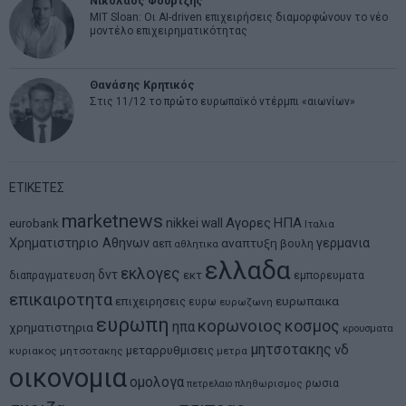
Νικόλαος Φουρτζής
MIT Sloan: Οι AI-driven επιχειρήσεις διαμορφώνουν το νέο
μοντέλο επιχειρηματικότητας
Θανάσης Κρητικός
Στις 11/12 το πρώτο ευρωπαϊκό ντέρμπι «αιωνίων»
ΕΤΙΚΕΤΕΣ
marketnews
Αγορες
ΗΠΑ
nikkei
wall
eurobank
Ιταλια
Χρηματιστηριο Αθηνων
αναπτυξη
γερμανια
αεπ
βουλη
αθλητικα
ελλαδα
εκλογες
δντ
εκτ
διαπραγματευση
εμπορευματα
επικαιροτητα
ευρωπαικα
επιχειρησεις
ευρω
ευρωζωνη
ευρωπη
κορωνοιος
κοσμος
ηπα
χρηματιστηρια
κρουσματα
μητσοτακης
νδ
μεταρρυθμισεις
κυριακος μητσοτακης
μετρα
οικονομια
ομολογα
ρωσια
πετρελαιο
πληθωρισμος