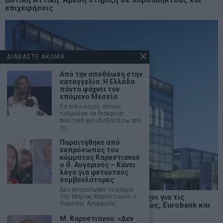
επιχειρήσεις
ΔΙΑΒΑΣΤΕ ΑΚΟΜΑ
Από την αποθέωση στην
καταγγελία: Η Ελλάδα
πάντα ψάχνει τον
επόμενο Μεσσία
Για πολύ καιρό, όποιος
τολμούσε να διακρίνει
πολιτική φιλοδοξία πίσω από
τη
Παραιτήθηκε από
εκπρόσωπος του
κόμματος Καρυστιανού
ο Θ. Αυγερινός – Κάνει
λόγο για φυτευτούς
συμβουλάτορες
Δεν εκπροσωπεί το κόμμα
Goldman Sachs: Νέοι υψηλότεροι στόχοι για τις
της Μαρίας Καρυστιανού ο
Θανάσης Αυγερινός.
ελληνικές τράπεζες – “buy” για Πειραιώς, Eurobank και
Alpha Bank
Μ. Καρυστιανού: «Δεν