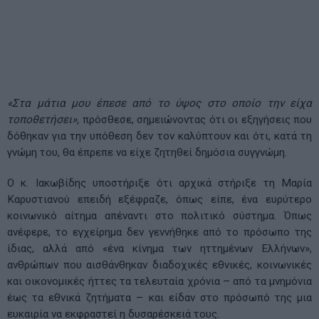
«Στα μάτια μου έπεσε από το ύψος στο οποίο την είχα
τοποθετήσει»,
πρόσθεσε, σημειώνοντας ότι οι εξηγήσεις που
δόθηκαν για την υπόθεση δεν τον καλύπτουν και ότι, κατά τη
γνώμη του, θα έπρεπε να είχε ζητηθεί δημόσια συγγνώμη.
Ο κ. Ιακωβίδης υποστήριξε ότι αρχικά στήριξε τη Μαρία
Καρυστιανού επειδή εξέφραζε, όπως είπε, ένα ευρύτερο
κοινωνικό αίτημα απέναντι στο πολιτικό σύστημα. Όπως
ανέφερε, το εγχείρημα δεν γεννήθηκε από το πρόσωπο της
ίδιας, αλλά από «ένα κίνημα των ηττημένων Ελλήνων»,
ανθρώπων που αισθάνθηκαν διαδοχικές εθνικές, κοινωνικές
και οικονομικές ήττες τα τελευταία χρόνια – από τα μνημόνια
έως τα εθνικά ζητήματα – και είδαν στο πρόσωπό της μια
ευκαιρία να εκφραστεί η δυσαρέσκειά τους.