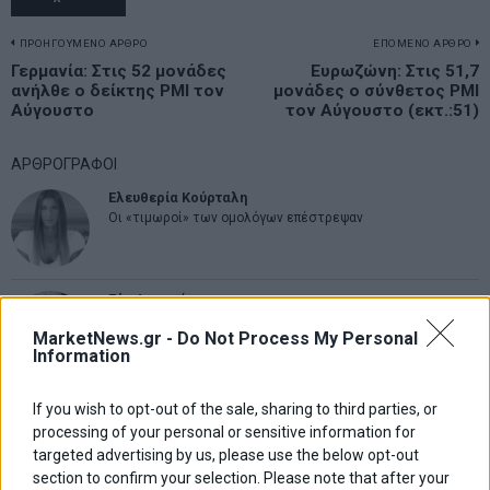
Πλοήγηση
ΠΡΟΗΓΟΥΜΕΝΟ ΑΡΘΡΟ
ΕΠΟΜΕΝΟ ΑΡΘΡΟ
Previous
Γερμανία: Στις 52 μονάδες
Ευρωζώνη: Στις 51,7
N
άρθρων
ανήλθε ο δείκτης ΡΜΙ τον
μονάδες ο σύνθετος PMI
post:
p
Αύγουστο
τον Αύγουστο (εκτ.:51)
ΑΡΘΡΟΓΡΑΦΟΙ
Ελευθερία Κούρταλη
Οι «τιμωροί» των ομολόγων επέστρεψαν
Εύη Φραγκάκη
Η αληθινή παιδεία ξεκινά από την ψυχή…
MarketNews.gr -
Do Not Process My Personal
Information
Σταματίνα Σταματάκου
If you wish to opt-out of the sale, sharing to third parties, or
Η βία κατά των ζώων δεν αντέχει βολικές ερμηνείες
processing of your personal or sensitive information for
targeted advertising by us, please use the below opt-out
section to confirm your selection. Please note that after your