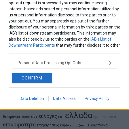
opt-out request is processed you may continue seeing
Δημήτρης Καμπουράκης
Από την αποθέωση στην καταγγελία: Η Ελλάδα πάντα
interest-based ads based on personal information utilized by
ψάχνει τον επόμενο Μεσσία
us or personal information disclosed to third parties prior to
your opt-out. You may separately opt-out of the further
disclosure of your personal information by third parties on the
Νικόλαος Φουρτζής
IAB’s list of downstream participants. This information may
MIT Sloan: Οι AI-driven επιχειρήσεις διαμορφώνουν το νέο
also be disclosed by us to third parties on the
IAB’s List of
μοντέλο επιχειρηματικότητας
Downstream Participants
that may further disclose it to other
third parties.
Θανάσης Κρητικός
Στις 11/12 το πρώτο ευρωπαϊκό ντέρμπι «αιωνίων»
Personal Data Processing Opt Outs
CONFIRM
ΕΤΙΚΕΤΕΣ
Data Deletion
Data Access
Privacy Policy
marketnews
Αγορες
ΗΠΑ
nikkei
wall
eurobank
Ιταλια
Χρηματιστηριο Αθηνων
αναπτυξη
γερμανια
αεπ
βουλη
αθλητικα
ελλαδα
εκλογες
δντ
εκτ
διαπραγματευση
εμπορευματα
επικαιροτητα
ευρωπαικα
επιχειρησεις
ευρω
ευρωζωνη