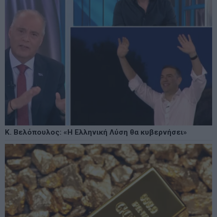
Κ. Βελόπουλος: «Η Ελληνική Λύση θα κυβερνήσει»