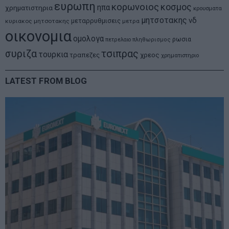
ευρωπη
κορωνοιος
κοσμος
ηπα
χρηματιστηρια
κρουσματα
μητσοτακης
νδ
μεταρρυθμισεις
κυριακος μητσοτακης
μετρα
οικονομια
ομολογα
ρωσια
πετρελαιο
πληθωρισμος
συριζα
τσιπρας
τουρκια
τραπεζες
χρεος
χρηματιστηριο
LATEST FROM BLOG