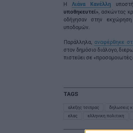
Η
Λιάνα Κανέλλη
υποστή
υποθηκευτεί»
, ασκώντας κρ
οδήγησαν στην εκχώρηση 
υποδομών.
Παράλληλα,
αναφέρθηκε σ
στον δημόσιο διάλογο, διερ
πιστεύει σε «προσομοιωτές»
TAGS
αλεξης τσιπρας
δηλωσεις κ
ελας
ελληνικη πολιτικη