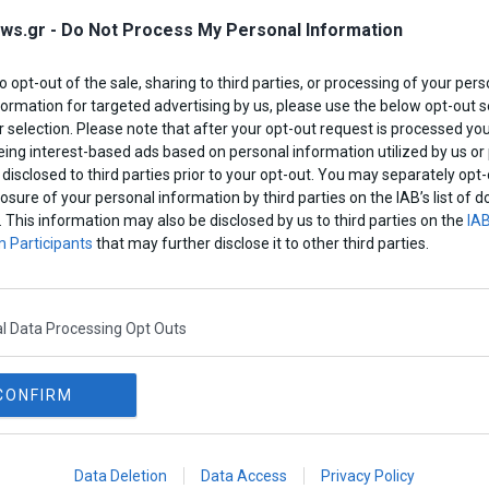
ws.gr -
Do Not Process My Personal Information
to opt-out of the sale, sharing to third parties, or processing of your pers
formation for targeted advertising by us, please use the below opt-out s
 selection. Please note that after your opt-out request is processed y
eing interest-based ads based on personal information utilized by us or
disclosed to third parties prior to your opt-out. You may separately opt-
losure of your personal information by third parties on the IAB’s list o
. This information may also be disclosed by us to third parties on the
IAB
 Μαρινάκης: «Ακούω
Γ. Βαρουφάκης: «Πρέπει
 Participants
that may further disclose it to other third parties.
ρεσέ όσα λέει ο
να καταργήσουμε τα
σίπρας – Έβαλε πάνω
funds»
ό τριάντα νέους
όρους»
l Data Processing Opt Outs
 Team
CONFIRM
Data Deletion
Data Access
Privacy Policy