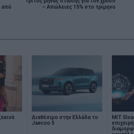
Τρίτος μήνας πτώσης για τον χρυσό
Next
 από
– Απώλειες 15% στο τρίμηνο
post:
ξεκινά
Διαθέσιμο στην Ελλάδα το
MIT Sloan
Jaecoo 5
επιχειρή
διαμορφ