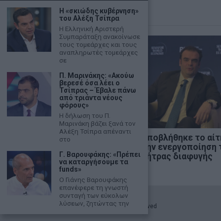
Η «σκιώδης κυβέρνηση»
του Αλέξη Τσίπρα
Η Ελληνική Αριστερή
Συμπαράταξη ανακοίνωσε
τους τομεάρχες και τους
αναπληρωτές τομεάρχες
σε
Π. Μαρινάκης: «Ακούω
βερεσέ όσα λέει ο
Τσίπρας – Έβαλε πάνω
από τριάντα νέους
φόρους»
Η δήλωση του Π.
Μαρινάκη βάζει ξανά τον
Αλέξη Τσίπρα απέναντι
UBS: Επενδυτική ευκαιρία
Υποβλήθηκε το αίτ
στο
σε ευρωπαϊκές μετοχές –
την ενεργοποίηση 
Γ. Βαρουφάκης: «Πρέπει
Πρώτη επιλογή οι
ρήτρας διαφυγής
να καταργήσουμε τα
τράπεζες
funds»
Ο Γιάνης Βαρουφάκης
επανέφερε τη γνωστή
συνταγή των εύκολων
λύσεων, ζητώντας την
©
2026
- marketnews.gr - All Rights Reserved