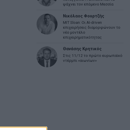
ψάχνει τον επόμενο Μεσσία
Νικόλαος Φουρτζής
MIT Sloan: Οι AI-driven
επιχειρήσεις διαμορφώνουν το
νέο μοντέλο
επιχειρηματικότητας
Θανάσης Κρητικός
Στις 11/12 το πρώτο ευρωπαϊκό
ντέρμπι «αιωνίων»