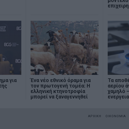
μοντέλο
επιχειρ
ημα για
Ένα νέο εθνικό όραμα για
Τα αποθ
της
τον πρωτογενή τομέα: Η
αερίου ά
ελληνική κτηνοτροφία
χαμηλό –
μπορεί να ξαναγεννηθεί
ενεργει
ΑΡΧΙΚΗ
ΟΙΚΟΝΟΜΙΑ