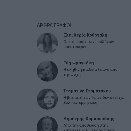
ΑΡΘΡΟΓΡΑΦΟΙ
Ελευθερία Κούρταλη
Οι «τιμωροί» των ομολόγων
επέστρεψαν
Εύη Φραγκάκη
Η αληθινή παιδεία ξεκινά από
την ψυχή…
Σταματίνα Σταματάκου
Η βία κατά των ζώων δεν αντέχει
βολικές ερμηνείες
Δημήτρης Καμπουράκης
Από την αποθέωση στην
καταγγελία: Η Ελλάδα πάντα