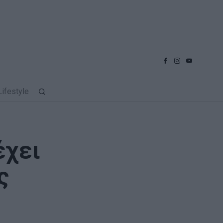
Lifestyle
έχει
ς