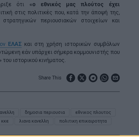
ριξε ότι
«ο εθνικός μας πλούτος έχει
ιτική στις πολιτικές που, κατά την άποψή της,
στρατηγικών περιουσιακών στοιχείων και
τον
ΕΛΑΣ
και στη χρήση ιστορικών συμβόλων
ωτώμενη εάν υπάρχει σήμερα κομμουνιστής που
 του ιστορικού κινήματος.
Share This
ανελλη
δημοσια περιουσια
εθνικος πλουτος
κκε
λιανα κανελλη
πολιτικη επικαιροτητα