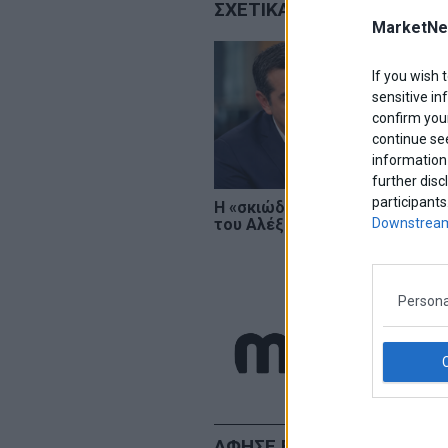
ΣΧΕΤΙΚΑ ΑΡΘΡΑ
MarketNe
If you wish 
sensitive in
confirm your
continue se
information 
further disc
participants
Η «σκιώδης κυβέρνηση»
Π.
Downstream
του Αλέξη Τσίπρα
βε
Τ
απ
φ
Persona
marketnews
ΑΦΗΣΕ ΕΝΑ ΣΧΟΛΙΟ