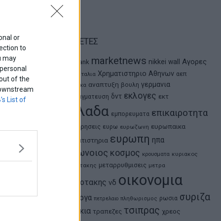
onal or
ΕΤΙΚΕΤΕΣ
ection to
ou may
marketnews
Αγορες
nikkei
wall
eurobank
 personal
ΗΠΑ
Χρηματιστηριο Αθηνων
αεπ
Ιταλια
out of the
αναπτυξη
γερμανια
βουλη
αθλητικα
f downstream
εκλογες
δντ
εκτ
διαπραγματευση
’s List of
ελλαδα
επικαιροτητα
εμπορευματα
ευρωπαικα
επιχειρησεις
ευρω
ευρωζωνη
ευρωπη
ηπα
χρηματιστηρια
κορωνοιος
κοσμος
κρουσματα
κυριακος
μεταρρυθμισεις
μητσοτακης
μετρα
οικονομια
μητσοτακης
νδ
συριζα
ομολογα
ρωσια
πετρελαιο
πληθωρισμος
τσιπρας
τουρκια
τραπεζες
χρεος