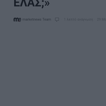
ΕΛΑΣ;»
marketnews Team
1 λεπτό ανάγνωση
29 Μα