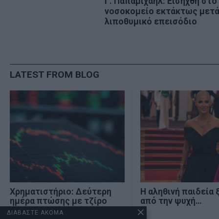
Previous
Γ. Παπαμιχαήλ: Εισήχθη στο
άρθρων
νοσοκομείο εκτάκτως μετά
post:
λιποθυμικό επεισόδιο
LATEST FROM BLOG
Χρηματιστήριο: Δεύτερη
Η αληθινή παιδεία 
ημέρα πτώσης με τζίρο
από την ψυχή…
€320 εκατ.
ΔΙΑΒΑΣΤΕ ΑΚΟΜΑ