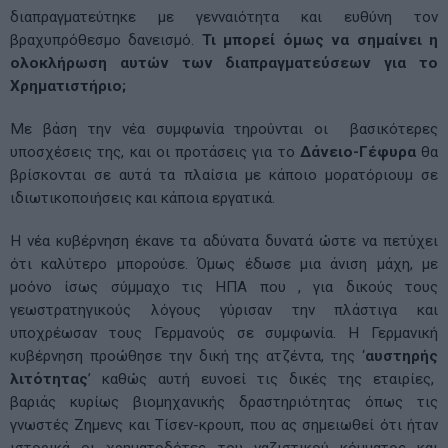
διαπραγματεύτηκε με γενναιότητα και ευθύνη τον
βραχυπρόθεσμο δανεισμό.
Τι μπορεί όμως να σημαίνει η
ολοκλήρωση αυτών των διαπραγματεύσεων για το
Χρηματιστήριο;
Με βάση την νέα συμφωνία τηρούνται οι βασικότερες
υποσχέσεις της, και οι προτάσεις για το
Δάνειο-Γέφυρα
θα
βρίσκονται σε αυτά τα πλαίσια με κάποιο μορατόριουμ σε
ιδιωτικοποιήσεις και κάποια εργατικά.
Η νέα κυβέρνηση έκανε τα αδύνατα δυνατά ώστε να πετύχει
ότι καλύτερο μπορούσε. Όμως έδωσε μια άνιση μάχη, με
μοόνο ίσως σύμμαχο τις ΗΠΑ που , για δικούς τους
γεωστρατηγικούς λόγους γύρισαν την πλάστιγα και
υποχρέωσαν τους Γερμανούς σε συμφωνία. Η Γερμανική
κυβέρνηση προώθησε την δική της ατζέντα, της ‘
αυστηρής
λιτότητας
’ καθώς αυτή ευνοεί τις δικές της εταιρίες,
βαριάς κυρίως βιομηχανικής δραστηριότητας όπως τις
γνωστές Ζημενς και Τίσεν-κρουπ, που ας σημειωθεί ότι ήταν
ιστορικά οι χρηματοδότες του ναζιστικού κόμματος και