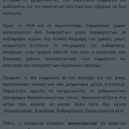
ευθυνονται για την επεκτατική πολιτική που οδήγησε σε δυο
πολέμους.
Όμως, οι ΗΠΑ και οι περισσότερες Ευρωπαικές χωρες
εκπροσωπούν ένα διαφορετικό μίγμα συμφερόντων με
ενδιαφέρον κυρίως την συνεπή πληρωμή του χρέους χωρίς
απαραίτητα λιτότητα. Η υποχώρηση της κυβέρνησης,
επομένως στην ‘γραμμή Μαζινό’ που ηταν η παραίτηση από
διαγραφη χρέους, πολλαπλασίασε τους συμμάχους και
επέτρεψε την ανατροπή των Γερμανικών σχεδίων.
Πράγματι, η νέα συμφωνία, αν και αυστηρή για την χώρα,
εγκαταλείπει ουσιαστικα νέα μνημονιακα μέτρα λιτότητας.
Παράλληλα, αρχιζει να αντιμετωπίζει το ανθρωπιστικό
(προγραμμα Θεσσαλονίκης) και, τέλος, προσανατολίζεται στα
μετρα που επρεπε να γινουν αλλα ποτε δεν εγιναν
(Φοροαποφυγή, Διαφθορά, Λαθρεμπόριο, Γραφειοκρατια κλπ).
Τέλος η συμφωνία επιφέρει ‘
μορατόριουμ
’ σε εργατικό