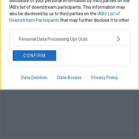
disclosure of your personal information by third parties on the
IAB’s list of downstream participants. This information may
also be disclosed by us to third parties on the
IAB’s List of
Downstream Participants
that may further disclose it to other
Από τα μνημόνια και το «μαύρο πρόβατο» της ΕΕ… στην
third parties.
ανάπτυξη
Personal Data Processing Opt Outs
vergos-kwnstantinos
CONFIRM
ΑΦΗΣΕ ΕΝΑ ΣΧΟΛΙΟ
Data Deletion
Data Access
Privacy Policy