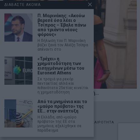
ΔΙΑΒΑΣΤΕ ΑΚΟΜΑ
Π. Μαρινάκης: «Ακούω
βερεσέ όσα λέει ο
Τσίπρας – Έβαλε πάνω
από τριάντα νέους
φόρους»
Η δήλωση του Π. Μαρινάκη
βάζει ξανά τον Αλέξη Τσίπρα
απέναντι στο
«Τρέχει» η
χρηματοδότηση των
εισηγμένων μέσω του
Euronext Athens
Σε τροχιά για ρεκόρ
πενταετίας αλλά και
πιθανότατα 25ετίας κινείται
η χρηματοδότηση
Η αληθινή παιδεία ξεκινά από την ψυχή…
Από τα μνημόνια και το
«μαύρο πρόβατο» της
©
2026
- marketnews.gr - All Rights Reserved
ΕΕ… στην ανάπτυξη
Η Ελλάδα, από «μαύρο
πρόβατο» της ΕΕ στα
ΑΡΧΙΚΗ
ΟΙΚΟΝΟΜΙΑ
ΠΟΛΙΤΙΚΗ
ΑΓΟΡΕΣ
ΕΠΙΚΑΙΡΟΤΗΤΑ
μνημόνια, εξελίχθηκε σε
AUTOMOTO
LIFESTYLE
παράδειγμα