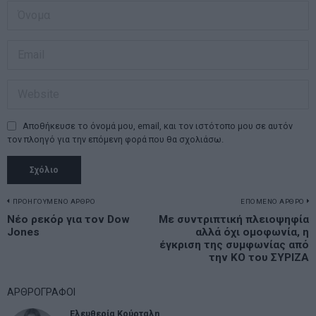
Αποθήκευσε το όνομά μου, email, και τον ιστότοπο μου σε αυτόν
τον πλοηγό για την επόμενη φορά που θα σχολιάσω.
Πλοήγηση
ΠΡΟΗΓΟΥΜΕΝΟ ΑΡΘΡΟ
ΕΠΟΜΕΝΟ ΑΡΘΡΟ
Previous
Νέο ρεκόρ για τον Dow
Με συντριπτική πλειοψηφία
N
άρθρων
Jones
αλλά όχι ομοφωνία, η
post:
p
έγκριση της συμφωνίας από
την ΚΟ του ΣΥΡΙΖΑ
ΑΡΘΡΟΓΡΑΦΟΙ
Ελευθερία Κούρταλη