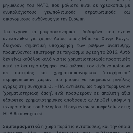
μη-μελους του ΝΑΤΟ, που μαλιστα είναι σε χρεοκοπία, με
ανυπολόγιστους γεωπολιτικούς, στρατιωτικούς και
οικονομικούς κινδύνους για την Ευρώπη.
Ταυτόχρονα τα μακροοικονομικά δεδομένα που εχουν
ανακοινωθεί για χώρες Ασίας, όπως Ινδία και Χονγκ Κονγκ,
δείχνουν σημαντική υποχώρηση των ρυθμων αναπτυξης,
προμηνύοντας επιστροφη σε παγκόσμια υφεση το 2016. Αυτό
δεν είναι καθόλου καλό για τις χρηματιστηριακές προοπτικές
κατά το δευτερο εξάμηνο, ενώ αυξάνει τον κίνδυνο κρίσεων
σε ισοτιμίες και χρηματοοικονομικού ‘’ατυχήματος’’
περιφερειακων χωρών που μπορει να επηρεάσει μεγάλες
αγορές στη συνέχεια. Οι ΗΠΑ, αντιθετα, ως τωρα παραμένουν
‘χρηματιστηριακή όαση’, ενώ προσφέρουν σε απόλυτη αξία
εξαίρετες χρηματιστηριακές αποδόσεις αν ληφθεί υπόψιν η
ισχυροποίηση του δολαρίου. Η συγκέντρωση κεφαλαίων στις
ΗΠΑ θα συνεχιστεί.
Συμπερασματικά
η χώρα παρά τις εντυπώσεις, και την όποια