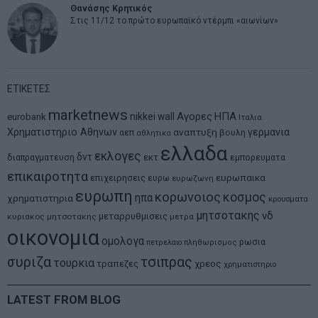
Θανάσης Κρητικός
Στις 11/12 το πρώτο ευρωπαϊκό ντέρμπι «αιωνίων»
ΕΤΙΚΕΤΕΣ
marketnews
Αγορες
ΗΠΑ
nikkei
wall
eurobank
Ιταλια
Χρηματιστηριο Αθηνων
αναπτυξη
γερμανια
αεπ
βουλη
αθλητικα
ελλαδα
εκλογες
δντ
εκτ
διαπραγματευση
εμπορευματα
επικαιροτητα
ευρωπαικα
επιχειρησεις
ευρω
ευρωζωνη
ευρωπη
κορωνοιος
κοσμος
ηπα
χρηματιστηρια
κρουσματα
μητσοτακης
νδ
μεταρρυθμισεις
κυριακος μητσοτακης
μετρα
οικονομια
ομολογα
ρωσια
πετρελαιο
πληθωρισμος
συριζα
τσιπρας
τουρκια
τραπεζες
χρεος
χρηματιστηριο
LATEST FROM BLOG