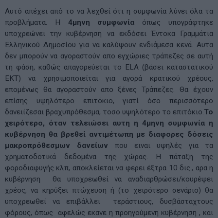
Αυτό απέχει από το να λεχθεί ότι η συμφωνία λύνει όλα τα
προβλήματα. Η
4μηνη συμφωνία
όπως υπογράφτηκε
υποχρεώνει την κυβέρνηση να εκδόσει Έντοκα Γραμμάτια
Ελληνικού Δημοσίου για να καλύψουν ενδιάμεσα κενά. Αυτα
δεν μπορούν να αγοραστούν απο εγχώριες τράπεζες σε αυτή
τη φάση, καθώς απαγορεύεται το ELA (βάσει καταστατικού
ΕΚΤ) να χρησιμοποιείται για αγορά κρατικού χρέους,
επομένως θα αγοραστούν απο ξένες Τράπεζες. Θα έχουν
επίσης υψηλότερο επιτόκιο, γιατί όσο περισσότερο
δανειίζεσαι βραχυπρόθεσμα, τοσο υψηλότερο το επιτόκιο.
Το
χειρότερο, όταν τελειώσει αυτη η 4μηνη συμφωνία η
κυβέρνηση θα βρεθεί αντιμέτωπη με διαφορες δόσεις
μακροπρόθεσμων δανείων
που ειναι υψηλές για τα
χρηματοδοτικά δεδομένα της χώρας. Η πάταξη της
φοροδιαφυγής κλπ, αποκλείεται να φερει έξτρα 10 δις., αρα η
κυβέρνηση θα υποχρεωθεί να αναδιαρθρώσει/κουρέψει
χρέος, να κηρύξει πτώχευση ή (το χειρότερο σενάριο) θα
υποχρεωθεί να επιβάλλει τεράστιους, δυσβάσταχτους
φόρους, όπως αφελώς εκανε η προηγούμενη κυβέρνηση , και