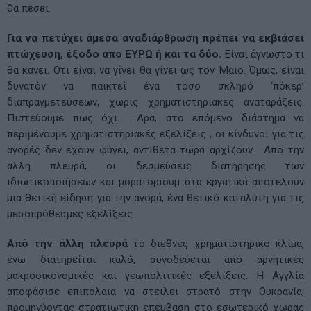
θα πέσει.
Για να πετύχει άμεσα αναδιάρθρωση πρέπει να εκβιάσει
πτώχευση, έξοδο απο ΕΥΡΩ ή και τα δύο.
Είναι άγνωστο τι
θα κάνει. Οτι είναι να γίνει θα γίνει ως τον Μαιο. Όμως, είναι
δυνατόν να παικτεί ένα τόσο σκληρό ‘πόκερ’
διαπραγμετεύσεων, χωρίς χρηματιστηριακές αναταράξεις;
Πιστεύουμε πως όχι. Αρα, στο επόμενο διάστημα να
περιμένουμε χρηματιστηριακές εξελίξεις , οι κίνδυνοι για τις
αγορές δεν έχουν φύγει, αντίθετα τώρα αρχίζουν. Από την
άλλη πλευρά, οι δεσμεύσεις διατήρησης των
ιδιωτικοποιήσεων και μορατοριουμ στα εργατικά αποτελούν
μια θετική είδηση για την αγορά, ένα θετικό καταλύτη για τις
μεσοπρόθεσμες εξελίξεις.
Από την άλλη πλευρά
το διεθνές χρηματιστηρικό κλίμα,
ενω διατηρείται καλό, συνοδεύεται από αρνητικές
μακροοικονομικές και γεωπολιτικές εξελίξεις. Η Αγγλία
αποφάσισε επιπόλαια να στειλει στρατό στην Ουκρανία,
προμηνύοντας στρατιωτικη επέμβαση στο εσωτερικό χωρας