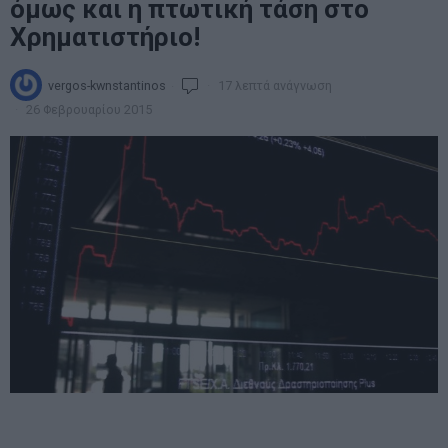
όμως και η πτωτική τάση στο
Χρηματιστήριο!
vergos-kwnstantinos
17 λεπτά ανάγνωση
26 Φεβρουαρίου 2015