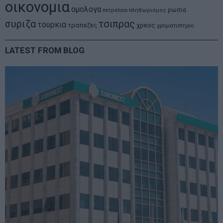
οικονομια
ομολογα
ρωσια
πετρελαιο
πληθωρισμος
συριζα
τσιπρας
τουρκια
τραπεζες
χρεος
χρηματιστηριο
LATEST FROM BLOG