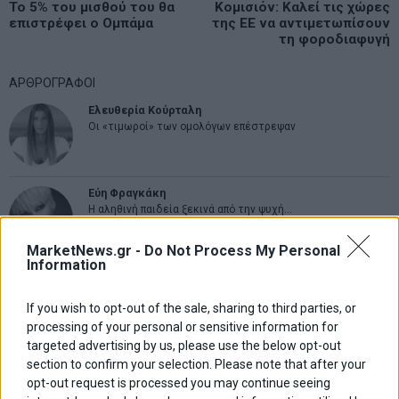
Previous
Το 5% του μισθού του θα
Κομισιόν: Καλεί τις χώρες
N
άρθρων
επιστρέφει ο Ομπάμα
της ΕΕ να αντιμετωπίσουν
post:
p
τη φοροδιαφυγή
ΑΡΘΡΟΓΡΑΦΟΙ
Ελευθερία Κούρταλη
Οι «τιμωροί» των ομολόγων επέστρεψαν
Εύη Φραγκάκη
Η αληθινή παιδεία ξεκινά από την ψυχή…
MarketNews.gr -
Do Not Process My Personal
Information
Σταματίνα Σταματάκου
Η βία κατά των ζώων δεν αντέχει βολικές ερμηνείες
If you wish to opt-out of the sale, sharing to third parties, or
processing of your personal or sensitive information for
targeted advertising by us, please use the below opt-out
Δημήτρης Καμπουράκης
section to confirm your selection. Please note that after your
Από την αποθέωση στην καταγγελία: Η Ελλάδα πάντα
opt-out request is processed you may continue seeing
ψάχνει τον επόμενο Μεσσία