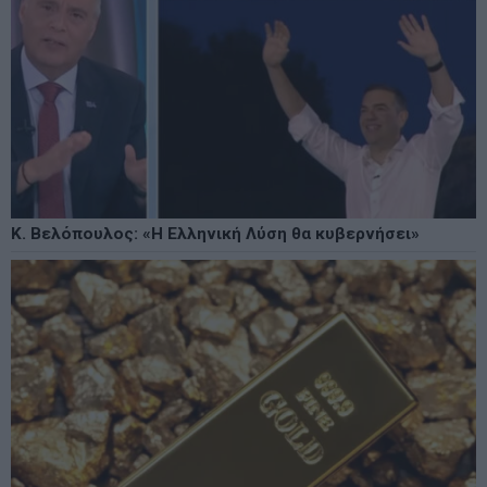
Κ. Βελόπουλος: «Η Ελληνική Λύση θα κυβερνήσει»