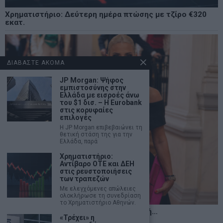
Χρηματιστήριο: Δεύτερη ημέρα πτώσης με τζίρο €320
εκατ.
ΔΙΑΒΑΣΤΕ ΑΚΟΜΑ
JP Morgan: Ψήφος
εμπιστοσύνης στην
Ελλάδα με εισροές άνω
του $1 δισ. – Η Eurobank
στις κορυφαίες
επιλογές
Η JP Morgan επιβεβαιώνει τη
θετική στάση της για την
Ελλάδα, παρά
Χρηματιστήριο:
Αντίβαρο ΟΤΕ και ΔΕΗ
στις ρευστοποιήσεις
των τραπεζών
Με ελεγχόμενες απώλειες
ολοκλήρωσε τη συνεδρίαση
το Χρηματιστήριο Αθηνών.
Η αληθινή παιδεία ξεκινά από την ψυχή…
«Τρέχει» η