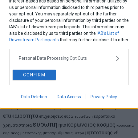
interest-based ads based on personal information utilized by
us or personal information disclosed to third parties prior to
your opt-out. You may separately opt-out of the further
Νικόλαος Φουρτζής
MIT Sloan: Οι AI-driven επιχειρήσεις διαμορφώνουν το νέο
disclosure of your personal information by third parties on the
μοντέλο επιχειρηματικότητας
IAB’s list of downstream participants. This information may
also be disclosed by us to third parties on the
IAB’s List of
Downstream Participants
that may further disclose it to other
Θανάσης Κρητικός
third parties.
Στις 11/12 το πρώτο ευρωπαϊκό ντέρμπι «αιωνίων»
Personal Data Processing Opt Outs
CONFIRM
ΕΤΙΚΕΤΕΣ
marketnews
Αγορες
ΗΠΑ
nikkei
wall
eurobank
Ιταλια
Χρηματιστηριο Αθηνων
αναπτυξη
γερμανια
Data Deletion
Data Access
Privacy Policy
αεπ
βουλη
αθλητικα
ελλαδα
εκλογες
δντ
εκτ
διαπραγματευση
εμπορευματα
επικαιροτητα
ευρωπαικα
επιχειρησεις
ευρω
ευρωζωνη
ευρωπη
κορωνοιος
κοσμος
ηπα
χρηματιστηρια
κρουσματα
μητσοτακης
νδ
μεταρρυθμισεις
κυριακος μητσοτακης
μετρα