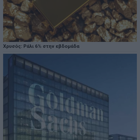
Χρυσός: Ράλι 6% στην εβδομάδα