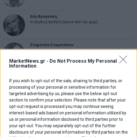
Εύη Φραγκάκη
Η αληθινή παιδεία ξεκινά από την ψυχή…
Σταματίνα Σταματάκου
Η βία κατά των ζώων δεν αντέχει βολικές ερμηνείες
MarketNews.gr -
Do Not Process My Personal
Information
Δημήτρης Καμπουράκης
Από την αποθέωση στην καταγγελία: Η Ελλάδα πάντα
If you wish to opt-out of the sale, sharing to third parties, or
ψάχνει τον επόμενο Μεσσία
processing of your personal or sensitive information for
targeted advertising by us, please use the below opt-out
section to confirm your selection. Please note that after your
Νικόλαος Φουρτζής
opt-out request is processed you may continue seeing
MIT Sloan: Οι AI-driven επιχειρήσεις διαμορφώνουν το νέο
μοντέλο επιχειρηματικότητας
interest-based ads based on personal information utilized by
us or personal information disclosed to third parties prior to
your opt-out. You may separately opt-out of the further
Θανάσης Κρητικός
disclosure of your personal information by third parties on the
Στις 11/12 το πρώτο ευρωπαϊκό ντέρμπι «αιωνίων»