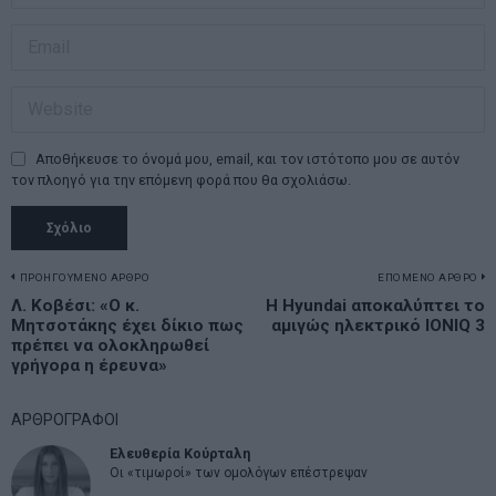
Αποθήκευσε το όνομά μου, email, και τον ιστότοπο μου σε αυτόν
τον πλοηγό για την επόμενη φορά που θα σχολιάσω.
Πλοήγηση
ΠΡΟΗΓΟΥΜΕΝΟ ΑΡΘΡΟ
ΕΠΟΜΕΝΟ ΑΡΘΡΟ
Previous
Λ. Κοβέσι: «Ο κ.
H Hyundai αποκαλύπτει το
N
άρθρων
Μητσοτάκης έχει δίκιο πως
αμιγώς ηλεκτρικό IONIQ 3
post:
p
πρέπει να ολοκληρωθεί
γρήγορα η έρευνα»
ΑΡΘΡΟΓΡΑΦΟΙ
Ελευθερία Κούρταλη
Οι «τιμωροί» των ομολόγων επέστρεψαν