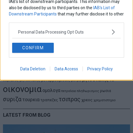
IAB’s list of downstream participants. This information may
also be disclosed by us to third parties on the
IAB’s List of
Downstream Participants
that may further disclose it to other
third parties.
ΕΤΙΚΕΤΕΣ
Personal Data Processing Opt Outs
marketnews
Αγορες
ΗΠΑ
nikkei
wall
eurobank
Ιταλια
Χρηματιστηριο Αθηνων
αναπτυξη
γερμανια
αεπ
βουλη
αθλητικα
CONFIRM
ελλαδα
εκλογες
δντ
εκτ
διαπραγματευση
εμπορευματα
επικαιροτητα
ευρωπαικα
επιχειρησεις
ευρω
ευρωζωνη
Data Deletion
Data Access
Privacy Policy
ευρωπη
κορωνοιος
κοσμος
ηπα
χρηματιστηρια
κρουσματα
μητσοτακης
νδ
μεταρρυθμισεις
κυριακος μητσοτακης
μετρα
οικονομια
ομολογα
ρωσια
πετρελαιο
πληθωρισμος
συριζα
τσιπρας
τουρκια
τραπεζες
χρεος
χρηματιστηριο
LATEST FROM BLOG