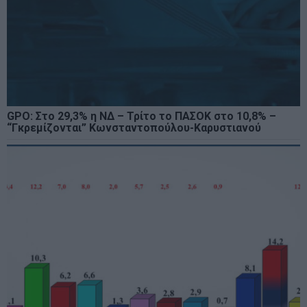
GPO: Στο 29,3% η ΝΔ – Τρίτο το ΠΑΣΟΚ στο 10,8% –
“Γκρεμίζονται” Κωνσταντοπούλου-Καρυστιανού