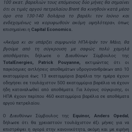
100 εκατ. βαρελιών τους επόμενους δύο μήνες θα σημαίνει
ότι οι τιμές αργού πετρελαίου Brent θα κινηθούν κατά μέσο
όρο στα 130-140 δολάρια το βαρέλι τον Ιούνιο και
ενδεχομένως να κορυφωθούν ακόμη υψηλότερα»
, όπως
επισημαίνει η
Capital Economics.
«Ακόμα κι αν υπάρξει συμφωνία ΗΠΑ-Ιράν τον Μάιο, θα
βγούμε από τη σύγκρουση με σαφώς πολύ χαμηλά
αποθέματα»
, δήλωσε ο Διευθύνων Σύμβουλος της
TotalEnergies, Patrick Pouyanne,
εκτιμώντας ότι οι
παγκόσμιες αντλήσεις αποθεμάτων υδρογονανθράκων από 10
εκατομμύρια έως 13 εκατομμύρια βαρέλια την ημέρα έχουν
οδηγήσει σε τουλάχιστον 500 εκατομμύρια βαρέλια να έχουν
ήδη καταναλωθεί από αποθέματα. Για λόγους σύγκρισης, οι
ΗΠΑ έχουν περίπου 460 εκατομμύρια βαρέλια σε αποθέματα
αργού πετρελαίου.
Ο Διευθύνων Σύμβουλος της
Equinor, Anders Opedal
,
δήλωσε ότι θα χρειαστούν τουλάχιστον έξι μήνες για να
επιστρέψει η αγορά στην κανονικότητα, ακόμη και με ειρήνη