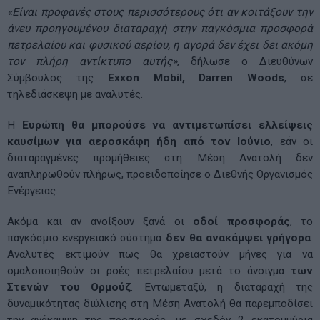
«Είναι προφανές στους περισσότερους ότι αν κοιτάξουν την
άνευ προηγουμένου διαταραχή στην παγκόσμια προσφορά
πετρελαίου και φυσικού αερίου, η αγορά δεν έχει δει ακόμη
τον πλήρη αντίκτυπο αυτής»
, δήλωσε ο Διευθύνων
Σύμβουλος της
Exxon Mobil, Darren Woods
, σε
τηλεδιάσκεψη με αναλυτές.
Η
Ευρώπη θα μπορούσε να αντιμετωπίσει ελλείψεις
καυσίμων για αεροσκάφη ήδη από τον Ιούνιο
, εάν οι
διαταραγμένες προμήθειες στη Μέση Ανατολή δεν
αναπληρωθούν πλήρως, προειδοποίησε ο Διεθνής Οργανισμός
Ενέργειας.
Ακόμα και αν ανοίξουν ξανά οι
οδοί προσφοράς
, το
παγκόσμιο ενεργειακό σύστημα
δεν θα ανακάμψει γρήγορα
.
Αναλυτές εκτιμούν πως θα χρειαστούν μήνες για να
ομαλοποιηθούν οι ροές πετρελαίου μετά το άνοιγμα
των
Στενών του Ορμούζ
. Εντωμεταξύ, η διαταραχή της
δυναμικότητας διύλισης στη Μέση Ανατολή θα παρεμποδίσει