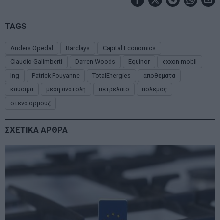
TAGS
Anders Opedal
Barclays
Capital Economics
Claudio Galimberti
Darren Woods
Equinor
exxon mobil
lng
Patrick Pouyanne
TotalEnergies
αποθεματα
καυσιμα
μεση ανατολη
πετρελαιο
πολεμος
στενα ορμουζ
ΣΧΕΤΙΚΑ ΑΡΘΡΑ