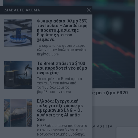
ΔΙΑΒΑΣΤΕ ΑΚΟΜΑ
Φυσικό αέριο: Άλμα 35%
τον Ιούλιο – Ακριβότερη
η προετοιμασία της
Ευρώπης για τον
χειμώνα
Το ευρωπαϊκό φυσικό αέριο
κλείνει τον Ιούλιο με άνοδο
περίπου 35%.
Το Brent σπάει τα $100
και πυροδοτεί νέο κύμα
ανησυχίας
Το πετρέλαιο Brent κρατά
την τιμή του πάνω από
τα 100 δολάρια το
βαρέλι και εντείνει
Χρηματιστήριο: Δεύτερη ημέρα πτώσης με τζίρο €320
εκατ.
Ελλάδα: Ενεργειακή
πύλη για έξι χώρες με
αμερικανικό LNG – Οι
©
2026
- marketnews.gr - All Rights Reserved
κινήσεις της Atlantic
See
Η Ελλάδα μπαίνει πιο δυνατά
ΑΡΧΙΚΗ
ΟΙΚΟΝΟΜΙΑ
ΠΟΛΙΤΙΚΗ
ΑΓΟΡΕΣ
ΕΠΙΚΑΙΡΟΤΗΤΑ
στον ενεργειακό χάρτη της
AUTOMOTO
LIFESTYLE
Νοτιοανατολικής Ευρώπης.