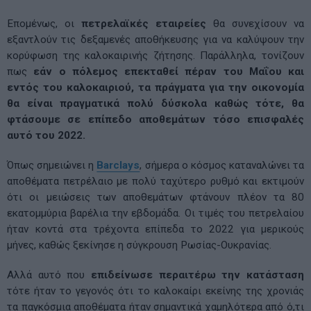
Επομένως, οι
πετρελαϊκές εταιρείες
θα συνεχίσουν να
εξαντλούν τις δεξαμενές αποθήκευσης για να καλύψουν την
κορύφωση της καλοκαιρινής ζήτησης. Παράλληλα, τονίζουν
πως
εάν ο πόλεμος επεκταθεί πέραν του Μαΐου και
εντός του καλοκαιριού, τα πράγματα για την οικονομία
θα είναι πραγματικά πολύ δύσκολα καθώς τότε, θα
φτάσουμε σε επίπεδο αποθεμάτων τόσο επισφαλές
αυτό του 2022.
Όπως σημειώνει η
Barclays
, σήμερα ο κόσμος καταναλώνει τα
αποθέματα πετρέλαιο με πολύ ταχύτερο ρυθμό και εκτιμούν
ότι οι μειώσεις των αποθεμάτων φτάνουν πλέον τα 80
εκατομμύρια βαρέλια την εβδομάδα. Οι τιμές του πετρελαίου
ήταν κοντά στα τρέχοντα επίπεδα το 2022 για μερικούς
μήνες, καθώς ξεκίνησε η σύγκρουση Ρωσίας-Ουκρανίας.
Αλλά αυτό που
επιδείνωσε περαιτέρω την κατάσταση
τότε ήταν το γεγονός ότι το καλοκαίρι εκείνης της χρονιάς
τα παγκόσμια αποθέματα ήταν σημαντικά χαμηλότερα από ό,τι