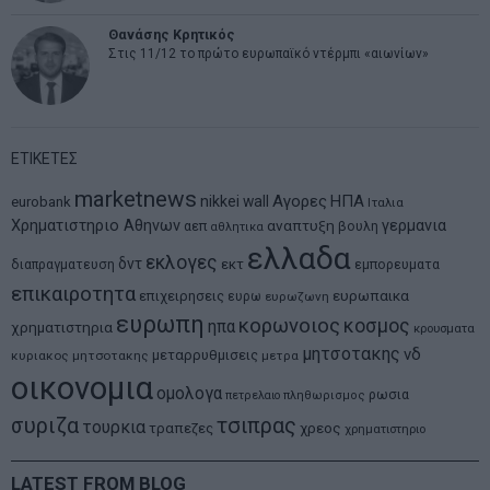
Θανάσης Κρητικός
Στις 11/12 το πρώτο ευρωπαϊκό ντέρμπι «αιωνίων»
ΕΤΙΚΕΤΕΣ
marketnews
Αγορες
ΗΠΑ
nikkei
wall
eurobank
Ιταλια
Χρηματιστηριο Αθηνων
αναπτυξη
γερμανια
αεπ
βουλη
αθλητικα
ελλαδα
εκλογες
δντ
εκτ
διαπραγματευση
εμπορευματα
επικαιροτητα
ευρωπαικα
επιχειρησεις
ευρω
ευρωζωνη
ευρωπη
κορωνοιος
κοσμος
ηπα
χρηματιστηρια
κρουσματα
μητσοτακης
νδ
μεταρρυθμισεις
κυριακος μητσοτακης
μετρα
οικονομια
ομολογα
ρωσια
πετρελαιο
πληθωρισμος
συριζα
τσιπρας
τουρκια
τραπεζες
χρεος
χρηματιστηριο
LATEST FROM BLOG