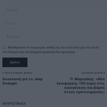
Αποθήκευσε το όνομά μου, email, και τον ιστότοπο μου σε αυτόν
τον πλοηγό για την επόμενη φορά που θα σχολιάσω.
Πλοήγηση
ΠΡΟΗΓΟΥΜΕΝΟ ΑΡΘΡΟ
ΕΠΟΜΕΝΟ ΑΡΘΡΟ
Previous
Ανανέωση για το Jeep
Π. Μαρινάκης: «Νέα
N
άρθρων
Avenger
λεωφορεία, 150 ευρώ στις
post:
p
οικογένειες και βαρέα
στους υγειονομικούς»
ΑΡΘΡΟΓΡΑΦΟΙ