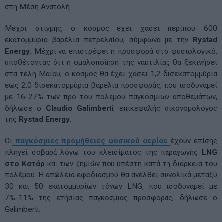
στη Μέση Ανατολή.
Μέχρι στιγμής, ο κόσμος έχει χάσει περίπου 600
εκατομμύρια βαρέλια πετρελαίου, σύμφωνα με την
Rystad
Energy
. Μέχρι να επιστρέψει η προσφορά στο φυσιολογικό,
υποθέτοντας ότι η ομαλοποίηση της ναυτιλίας θα ξεκινήσει
στα τέλη Μαΐου, ο κόσμος θα έχει χάσει 1,2 δισεκατομμύρια
έως 2,0 δισεκατομμύρια βαρέλια προσφοράς, που ισοδυναμεί
με 16-27% των προ του πολέμου παγκόσμιων αποθεμάτων,
δήλωσε ο
Claudio Galimberti
, επικεφαλής οικονομολόγος
της
Rystad Energy.
Οι
παγκόσμιες προμήθειες φυσικού αερίου
έχουν επίσης
πληγεί σοβαρά λόγω του κλεισίματος της παραγωγής
LNG
στο Κατάρ
και των ζημιών που υπέστη κατά τη διάρκεια του
πολέμου. Η απώλεια εφοδιασμού θα ανέλθει συνολικά μεταξύ
30 και 50 εκατομμυρίων τόνων LNG, που ισοδυναμεί με
7%-11% της ετήσιας παγκόσμιας προσφοράς, δήλωσε ο
Galimberti.