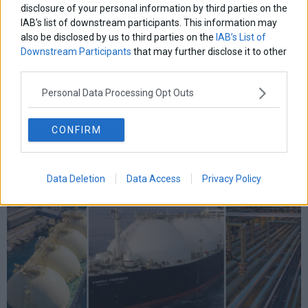
disclosure of your personal information by third parties on the
IAB’s list of downstream participants. This information may
also be disclosed by us to third parties on the
IAB’s List of
Downstream Participants
that may further disclose it to other
third parties.
Personal Data Processing Opt Outs
Το Brent σπάει τα $100 και πυροδοτεί νέο κύμα
ανησυχίας
CONFIRM
Data Deletion
Data Access
Privacy Policy