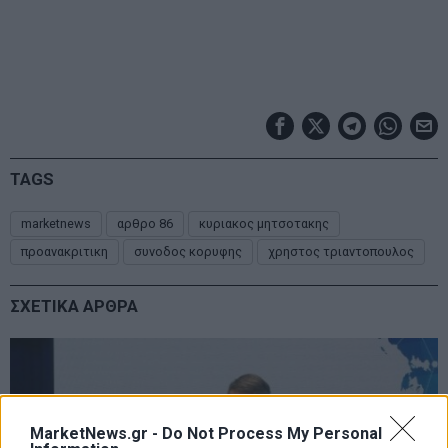
TAGS
marketnews
αρθρο 86
κυριακος μητσοτακης
προανακριτικη
συνοδος κορυφης
χρηστος τριαντοπουλος
ΣΧΕΤΙΚΑ ΑΡΘΡΑ
MarketNews.gr -
Do Not Process My Personal