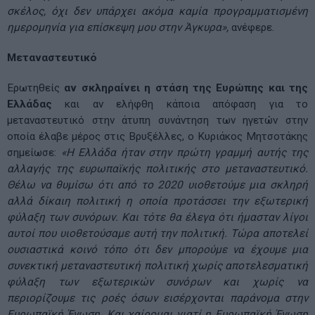
σκέλος, όχι δεν υπάρχει ακόμα καμία προγραμματισμένη
ημερομηνία για επίσκεψη μου στην Άγκυρα»,
ανέφερε.
Μεταναστευτικό
Ερωτηθείς
αν σκληραίνει η στάση της Ευρώπης και της
Ελλάδας
και αν ελήφθη κάποια απόφαση για το
μεταναστευτικό στην άτυπη συνάντηση των ηγετών στην
οποία έλαβε μέρος στις Βρυξέλλες, ο Κυριάκος Μητσοτάκης
σημείωσε:
«Η Ελλάδα ήταν στην πρώτη γραμμή αυτής της
αλλαγής της ευρωπαϊκής πολιτικής στο μεταναστευτικό.
Θέλω να θυμίσω ότι από το 2020 υιοθετούμε μια σκληρή
αλλά δίκαιη πολιτική η οποία προτάσσει την εξωτερική
φύλαξη των συνόρων. Και τότε θα έλεγα ότι ήμασταν λίγοι
αυτοί που υιοθετούσαμε αυτή την πολιτική. Τώρα αποτελεί
ουσιαστικά κοινό τόπο ότι δεν μπορούμε να έχουμε μια
συνεκτική μεταναστευτική πολιτική χωρίς αποτελεσματική
φύλαξη των εξωτερικών συνόρων και χωρίς να
περιορίζουμε τις ροές όσων εισέρχονται παράνομα στην
Ευρωπαϊκή Ένωση. Και χαίρομαι γιατί η Ευρωπαϊκή Ένωση