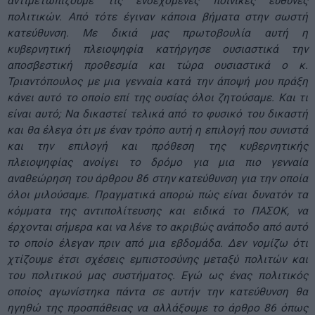
αντιμετωπίζουμε τις ενδεχόμενες ποινικές ευθύνες
πολιτικών. Από τότε έγιναν κάποια βήματα στην σωστή
κατεύθυνση. Με δικιά μας πρωτοβουλία αυτή η
κυβερνητική πλειοψηφία κατήργησε ουσιαστικά την
αποσβεστική προθεσμία και τώρα ουσιαστικά ο κ.
Τριαντόπουλος με μια γενναία κατά την άποψή μου πράξη
κάνει αυτό το οποίο επί της ουσίας όλοι ζητούσαμε. Και τι
είναι αυτό; Να δικαστεί τελικά από το φυσικό του δικαστή
και θα έλεγα ότι με έναν τρόπο αυτή η επιλογή που συνιστά
και την επιλογή και πρόθεση της κυβερνητικής
πλειοψηφίας ανοίγει το δρόμο για μια πιο γενναία
αναθεώρηση του άρθρου 86 στην κατεύθυνση για την οποία
όλοι μιλούσαμε. Πραγματικά απορώ πώς είναι δυνατόν τα
κόμματα της αντιπολίτευσης και ειδικά το ΠΑΣΟΚ, να
έρχονται σήμερα και να λένε το ακριβώς ανάποδο από αυτό
το οποίο έλεγαν πριν από μια εβδομάδα. Δεν νομίζω ότι
χτίζουμε έτσι σχέσεις εμπιστοσύνης μεταξύ πολιτών και
του πολιτικού μας συστήματος. Εγώ ως ένας πολιτικός
οποίος αγωνίστηκα πάντα σε αυτήν την κατεύθυνση θα
ηγηθώ της προσπάθειας να αλλάξουμε το άρθρο 86 όπως