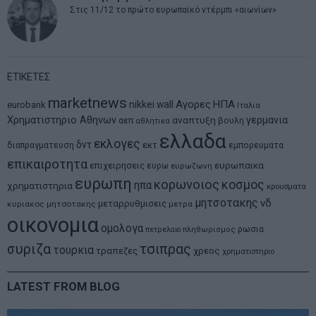
Στις 11/12 το πρώτο ευρωπαϊκό ντέρμπι «αιωνίων»
ΕΤΙΚΕΤΕΣ
marketnews
Αγορες
ΗΠΑ
nikkei
wall
eurobank
Ιταλια
Χρηματιστηριο Αθηνων
αναπτυξη
γερμανια
αεπ
βουλη
αθλητικα
ελλαδα
εκλογες
δντ
εκτ
διαπραγματευση
εμπορευματα
επικαιροτητα
ευρωπαικα
επιχειρησεις
ευρω
ευρωζωνη
ευρωπη
κορωνοιος
κοσμος
ηπα
χρηματιστηρια
κρουσματα
μητσοτακης
νδ
μεταρρυθμισεις
κυριακος μητσοτακης
μετρα
οικονομια
ομολογα
ρωσια
πετρελαιο
πληθωρισμος
συριζα
τσιπρας
τουρκια
τραπεζες
χρεος
χρηματιστηριο
LATEST FROM BLOG