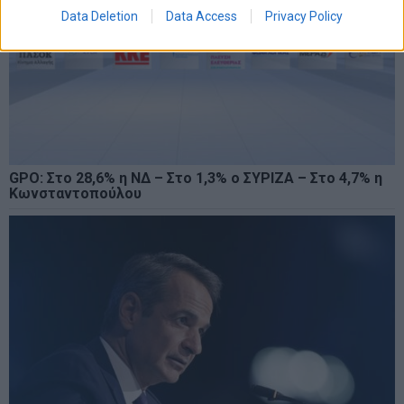
Data Deletion
Data Access
Privacy Policy
GPO: Στο 28,6% η ΝΔ – Στο 1,3% ο ΣΥΡΙΖΑ – Στο 4,7% η
Κωνσταντοπούλου