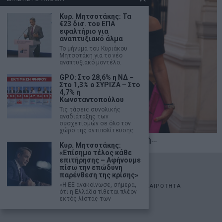
Κυρ. Μητσοτάκης: Τα
€23 δισ. του ΕΠΑ
εφαλτήριο για
αναπτυξιακό άλμα
Το μήνυμα του Κυριάκου
Μητσοτάκη για το νέο
αναπτυξιακό μοντέλο.
GPO: Στο 28,6% η ΝΔ –
Στο 1,3% ο ΣΥΡΙΖΑ – Στο
4,7% η
Κωνσταντοπούλου
Τις τάσεις συνολικής
αναδιάταξης των
συσχετισμών σε όλο τον
χώρο της αντιπολίτευσης
Η αληθινή παιδεία ξεκινά από την ψυχή…
Κυρ. Μητσοτάκης:
«Επίσημο τέλος κάθε
επιτήρησης – Αφήνουμε
©
2026
- marketnews.gr - All Rights Reserved
πίσω την επώδυνη
παρένθεση της κρίσης»
«Η EE ανακοίνωσε, σήμερα,
ΑΡΧΙΚΗ
ΟΙΚΟΝΟΜΙΑ
ΠΟΛΙΤΙΚΗ
ΑΓΟΡΕΣ
ΕΠΙΚΑΙΡΟΤΗΤΑ
ότι η Ελλάδα τίθεται πλέον
AUTOMOTO
LIFESTYLE
εκτός λίστας των