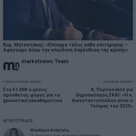
Κυρ. Μητσοτάκης: «Επίσημο τέλος κάθε επιτήρησης –
Αφήνουμε πίσω την επώδυνη παρένθεση της κρίσης»
marketnews Team
Πλοήγηση
ΠΡΟΗΓΟΥΜΕΝΟ ΑΡΘΡΟ
ΕΠΟΜΕΝΟ ΑΡΘΡΟ
Previous
Στα €1.008 ο μέσος
Ά. Πορτοσάλτε για
N
άρθρων
πρόσθετος φόρος για τα
δημοσκόπηση ΣΚΑΪ: «Η κ.
post:
p
χρεωστικά εκκαθαριστικά
Κωνσταντοπούλου είναι ο
Τσίπρας του 2025»
ΑΡΘΡΟΓΡΑΦΟΙ
Ελευθερία Κούρταλη
Οι «τιμωροί» των ομολόγων επέστρεψαν