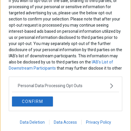
If you wish to opt-out of the sale, sharing to third parties, or
processing of your personal or sensitive information for
targeted advertising by us, please use the below opt-out
Απορρίφθηκε από τη Βουλή η άρση ασυλίας 14
section to confirm your selection. Please note that after your
βουλευτών της ΝΔ για εσχάτη προδοσία
opt-out request is processed you may continue seeing
interest-based ads based on personal information utilized by
Με τις ψήφους της κυβερνητικής πλειοψηφίας, η Ολομέλεια της
Βουλής απέρριψε το αίτημα άρσης ασυλίας 14 βουλευτών της
us or personal information disclosed to third parties prior to
Νέας Δημοκρατίας, οι οποίοι κατηγορούνται για το αδίκημα της
your opt-out. You may separately opt-out of the further
εσχάτης προδοσίας.
disclosure of your personal information by third parties on the
16 Ιουλίου 2025
Ελλάδα
·
Πολιτική
IAB’s list of downstream participants. This information may
also be disclosed by us to third parties on the
IAB’s List of
Downstream Participants
that may further disclose it to other
third parties.
Personal Data Processing Opt Outs
CONFIRM
Data Deletion
Data Access
Privacy Policy