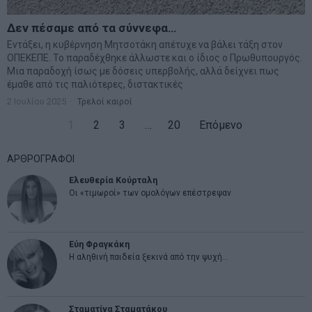
Δεν πέσαμε από τα σύννεφα…
Εντάξει, η κυβέρνηση Μητσοτάκη απέτυχε να βάλει τάξη στον
ΟΠΕΚΕΠΕ. Το παραδέχθηκε άλλωστε και ο ίδιος ο Πρωθυπουργός.
Μια παραδοχή ίσως με δόσεις υπερβολής, αλλά δείχνει πως
έμαθε από τις παλιότερες, διστακτικές
2 Ιουλίου 2025
Τρελοί καιροί
1
2
3
…
20
Επόμενο
ΑΡΘΡΟΓΡΑΦΟΙ
Ελευθερία Κούρταλη
Οι «τιμωροί» των ομολόγων επέστρεψαν
Εύη Φραγκάκη
Η αληθινή παιδεία ξεκινά από την ψυχή…
Σταματίνα Σταματάκου