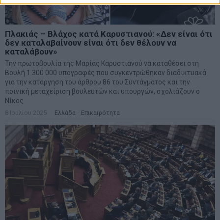
Πλακιάς – Βλάχος κατά Καρυστιανού: «Δεν είναι ότι
δεν καταλαβαίνουν είναι ότι δεν θέλουν να
καταλάβουν»
Την πρωτοβουλία της Μαρίας Καρυστιανού να καταθέσει στη
Βουλή 1.300.000 υπογραφές που συγκεντρώθηκαν διαδικτυακά
για την κατάργηση του άρθρου 86 του Συντάγματος και την
ποινική μεταχείριση βουλευτών και υπουργών, σχολιάζουν ο
Νίκος
8 Ιουλίου 2025
Ελλάδα
·
Επικαιρότητα