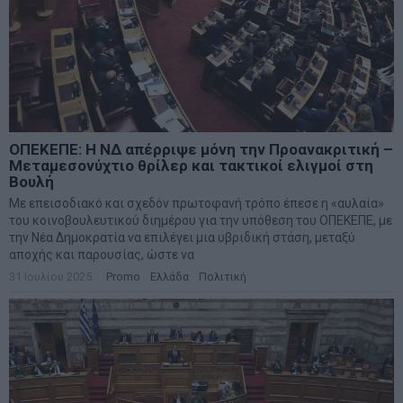
ΟΠΕΚΕΠΕ: Η ΝΔ απέρριψε μόνη την Προανακριτική –
Μεταμεσονύχτιο θρίλερ και τακτικοί ελιγμοί στη
Βουλή
Με επεισοδιακό και σχεδόν πρωτοφανή τρόπο έπεσε η «αυλαία»
του κοινοβουλευτικού διημέρου για την υπόθεση του ΟΠΕΚΕΠΕ, με
την Νέα Δημοκρατία να επιλέγει μια υβριδική στάση, μεταξύ
αποχής και παρουσίας, ώστε να
31 Ιουλίου 2025
Promo
·
Ελλάδα
·
Πολιτική