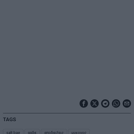
TAGS
salt bae
ααδε
αποδειξεις
μυκονος