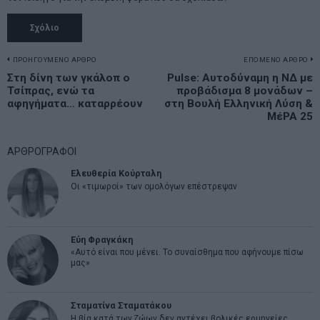
Πλοήγηση
ΠΡΟΗΓΟΥΜΕΝΟ ΑΡΘΡΟ
ΕΠΟΜΕΝΟ ΑΡΘΡΟ
Previous
Στη δίνη των γκάλοπ ο
Pulse: Αυτοδύναμη η ΝΔ με
N
άρθρων
Τσίπρας, ενώ τα
προβάδισμα 8 μονάδων –
post:
p
αφηγήματα… καταρρέουν
στη Βουλή Ελληνική Λύση &
ΜέΡΑ 25
ΑΡΘΡΟΓΡΑΦΟΙ
Ελευθερία Κούρταλη
Οι «τιμωροί» των ομολόγων επέστρεψαν
Εύη Φραγκάκη
«Αυτό είναι που μένει. Το συναίσθημα που αφήνουμε πίσω
μας»
Σταματίνα Σταματάκου
Η βία κατά των ζώων δεν αντέχει βολικές ερμηνείες