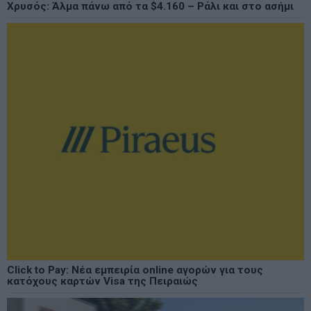
Χρυσός: Άλμα πάνω από τα $4.160 – Ράλι και στο ασήμι
Click to Pay: Νέα εμπειρία online αγορών για τους
κατόχους καρτών Visa της Πειραιώς