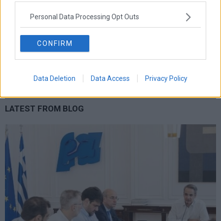
ελλαδα
εκλογες
δντ
εκτ
διαπραγματευση
εμπορευματα
Personal Data Processing Opt Outs
επικαιροτητα
ευρωπαικα
επιχειρησεις
ευρω
ευρωζωνη
ευρωπη
κορωνοιος
κοσμος
ηπα
χρηματιστηρια
κρουσματα
CONFIRM
μητσοτακης
νδ
μεταρρυθμισεις
κυριακος μητσοτακης
μετρα
οικονομια
ομολογα
ρωσια
πετρελαιο
πληθωρισμος
Data Deletion
Data Access
Privacy Policy
συριζα
τσιπρας
τουρκια
τραπεζες
χρεος
χρηματιστηριο
LATEST FROM BLOG