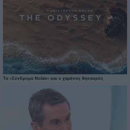
Το «Σύνδρομο Nolan» και ο χαμένος θησαυρός