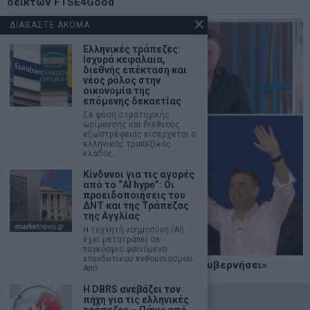
δεικτών FTSE4Good
ΔΙΑΒΑΣΤΕ ΑΚΟΜΑ
Ελληνικές τράπεζες:
Ισχυρά κεφάλαια,
διεθνής επέκταση και
νέος ρόλος στην
οικονομία της
επόμενης δεκαετίας
Σε φάση στρατηγικής
ωρίμανσης και διεθνούς
εξωστρέφειας εισέρχεται ο
ελληνικός τραπεζικός
κλάδος,
Κίνδυνοι για τις αγορές
από το “AI hype”: Οι
προειδοποιήσεις του
ΔΝΤ και της Τράπεζας
της Αγγλίας
Η τεχνητή νοημοσύνη (AI)
έχει μετατραπεί σε
παγκόσμιο φαινόμενο
επενδυτικού ενθουσιασμού.
Κ. Βελόπουλος: «Η Ελληνική Λύση θα κυβερνήσει»
Από
Η DBRS ανεβάζει τον
πήχη για τις ελληνικές
©
2026
- marketnews.gr - All Rights Reserved