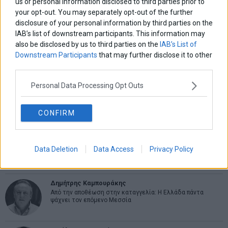
άρθρων
8,68% για το ΧΑ
νέου 10ετούς ομολόγου
post:
p
us or personal information disclosed to third parties prior to
your opt-out. You may separately opt-out of the further
disclosure of your personal information by third parties on the
ΑΡΘΡΟΓΡΑΦΟΙ
IAB’s list of downstream participants. This information may
Ελευθερία Κούρταλη
also be disclosed by us to third parties on the
IAB’s List of
Οι «τιμωροί» των ομολόγων επέστρεψαν
Downstream Participants
that may further disclose it to other
third parties.
Personal Data Processing Opt Outs
Εύη Φραγκάκη
Η αληθινή παιδεία ξεκινά από την ψυχή…
CONFIRM
Σταματίνα Σταματάκου
Η βία κατά των ζώων δεν αντέχει βολικές ερμηνείες
Data Deletion
Data Access
Privacy Policy
Δημήτρης Καμπουράκης
Από την αποθέωση στην καταγγελία: Η Ελλάδα πάντα
ψάχνει τον επόμενο Μεσσία