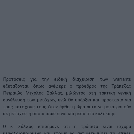
Προτάσεις για την ειδική διαχείριση των warrants
εξετάζονται, όπως ανέφερε ο πρόεδρος της Τράπεζας
Πειραιώς Μιχάλης Σάλλας, μιλώντας στη τακτική γενική
συνέλευση των μετόχων, ενώ θα υπάρξει και προστασία για
τους κατόχους τους όταν έρθει η ώρα αυτά να μετατραπούν
σε μετοχές, η οποία ίσως είναι και μέσα στο καλοκαίρι.
Ο κ. Σάλλας επισήμανε ότι η τράπεζα είναι ισχυρά
κεφαλαιοποιημένη και έτοιμη να αντιμετωπίσει τα stress