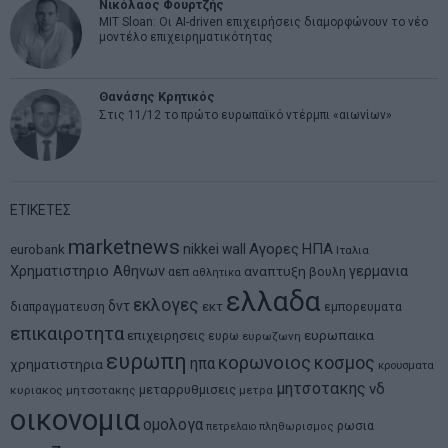
Νικόλαος Φουρτζής
MIT Sloan: Οι AI-driven επιχειρήσεις διαμορφώνουν το νέο
μοντέλο επιχειρηματικότητας
Θανάσης Κρητικός
Στις 11/12 το πρώτο ευρωπαϊκό ντέρμπι «αιωνίων»
ΕΤΙΚΕΤΕΣ
marketnews
Αγορες
ΗΠΑ
nikkei
wall
eurobank
Ιταλια
Χρηματιστηριο Αθηνων
αναπτυξη
γερμανια
αεπ
βουλη
αθλητικα
ελλαδα
εκλογες
δντ
εκτ
διαπραγματευση
εμπορευματα
επικαιροτητα
ευρωπαικα
επιχειρησεις
ευρω
ευρωζωνη
ευρωπη
κορωνοιος
κοσμος
ηπα
χρηματιστηρια
κρουσματα
μητσοτακης
νδ
μεταρρυθμισεις
κυριακος μητσοτακης
μετρα
οικονομια
ομολογα
ρωσια
πετρελαιο
πληθωρισμος