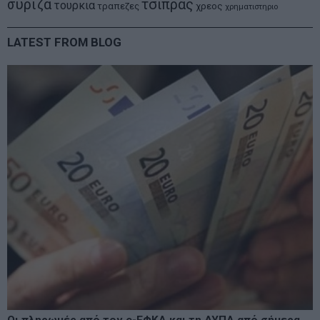
συριζα
τσιπρας
τουρκια
τραπεζες
χρεος
χρηματιστηριο
LATEST FROM BLOG
Οι πληρωμές από τον e-ΕΦΚΑ και τη ΔΥΠΑ από σήμερα