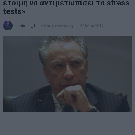
έτοιμη να αντιμετωπίσει τα stress
tests»
admin
6 λεπτά ανάγνωση
16 Μαΐου 2014