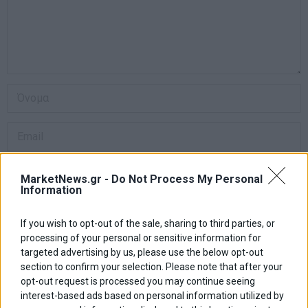
MarketNews.gr -
Do Not Process My Personal
Information
Αποθήκευσε το όνομά μου, email, και τον ιστότοπο μου σε αυτόν
τον πλοηγό για την επόμενη φορά που θα σχολιάσω.
If you wish to opt-out of the sale, sharing to third parties, or
processing of your personal or sensitive information for
targeted advertising by us, please use the below opt-out
section to confirm your selection. Please note that after your
Πλοήγηση
opt-out request is processed you may continue seeing
ΠΡΟΗΓΟΥΜΕΝΟ ΑΡΘΡΟ
ΕΠΟΜΕΝΟ ΑΡΘΡΟ
interest-based ads based on personal information utilized by
Previous
Εβδομαδιαίες απώλειες
Στο 6,90% η απόδοση του
N