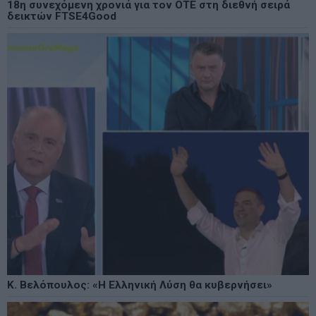
18η συνεχόμενη χρονιά για τον ΟΤΕ στη διεθνή σειρά
δεικτών FTSE4Good
Κ. Βελόπουλος: «Η Ελληνική Λύση θα κυβερνήσει»