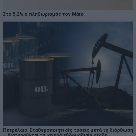
Στο 5,2% ο πληθωρισμός τον Μάϊο
Πετρέλαιο: Σταθεροποιητικές τάσεις μετά τη διόρθωση
– Διατηρούνται τα ισχυρά εβδομαδιαία κέρδη