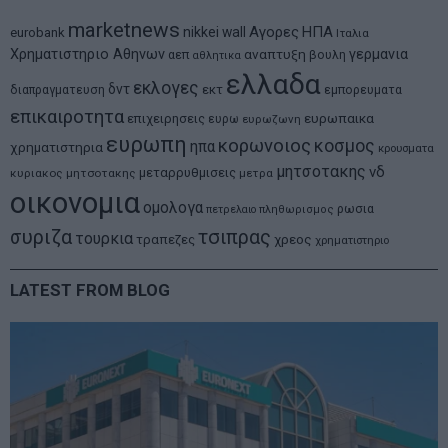
marketnews
Αγορες
ΗΠΑ
nikkei
wall
eurobank
Ιταλια
Χρηματιστηριο Αθηνων
αναπτυξη
γερμανια
αεπ
βουλη
αθλητικα
ελλαδα
εκλογες
δντ
εκτ
διαπραγματευση
εμπορευματα
επικαιροτητα
ευρωπαικα
επιχειρησεις
ευρω
ευρωζωνη
ευρωπη
κορωνοιος
κοσμος
ηπα
χρηματιστηρια
κρουσματα
μητσοτακης
νδ
μεταρρυθμισεις
κυριακος μητσοτακης
μετρα
οικονομια
ομολογα
ρωσια
πετρελαιο
πληθωρισμος
συριζα
τσιπρας
τουρκια
τραπεζες
χρεος
χρηματιστηριο
LATEST FROM BLOG