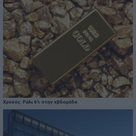
Χρυσός: Ράλι 6% στην εβδομάδα