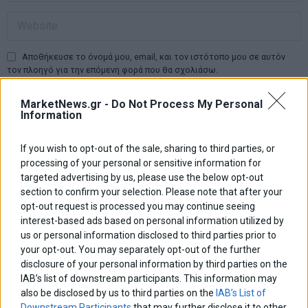
Αποθήκευσε το όνομά μου, email, και τον ιστότοπο μου σε αυτόν
τον πλοηγό για την επόμενη φορά που θα σχολιάσω.
MarketNews.gr -
Do Not Process My Personal
Information
Πλοήγηση
ΠΡΟΗΓΟΥΜΕΝΟ ΑΡΘΡΟ
ΕΠΟΜΕΝΟ ΑΡΘΡΟ
Previous
Αμετάβλητη η νομισματική
Yπέρ της Ελλάδας ο Ομπάμα
N
If you wish to opt-out of the sale, sharing to third parties, or
άρθρων
πολιτική από τη BoJ
post:
p
processing of your personal or sensitive information for
targeted advertising by us, please use the below opt-out
section to confirm your selection. Please note that after your
ΑΡΘΡΟΓΡΑΦΟΙ
opt-out request is processed you may continue seeing
Ελευθερία Κούρταλη
interest-based ads based on personal information utilized by
Οι «τιμωροί» των ομολόγων επέστρεψαν
us or personal information disclosed to third parties prior to
your opt-out. You may separately opt-out of the further
disclosure of your personal information by third parties on the
IAB’s list of downstream participants. This information may
Εύη Φραγκάκη
Η αληθινή παιδεία ξεκινά από την ψυχή…
also be disclosed by us to third parties on the
IAB’s List of
Downstream Participants
that may further disclose it to other