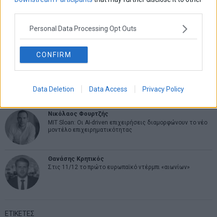
third parties.
Σταματίνα Σταματάκου
Personal Data Processing Opt Outs
Η βία κατά των ζώων δεν αντέχει βολικές ερμηνείες
CONFIRM
Δημήτρης Καμπουράκης
Από την αποθέωση στην καταγγελία: Η Ελλάδα πάντα
ψάχνει τον επόμενο Μεσσία
Data Deletion
Data Access
Privacy Policy
Νικόλαος Φουρτζής
MIT Sloan: Οι AI-driven επιχειρήσεις διαμορφώνουν το νέο
μοντέλο επιχειρηματικότητας
Θανάσης Κρητικός
Στις 11/12 το πρώτο ευρωπαϊκό ντέρμπι «αιωνίων»
ΕΤΙΚΕΤΕΣ