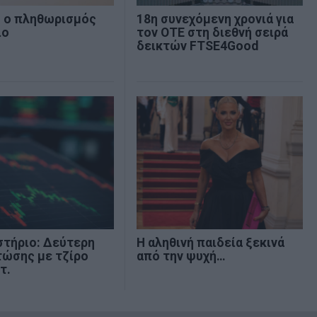
% ο πληθωρισμός
18η συνεχόμενη χρονιά για
ιο
τον ΟΤΕ στη διεθνή σειρά
δεικτών FTSE4Good
στήριο: Δεύτερη
Η αληθινή παιδεία ξεκινά
τώσης με τζίρο
από την ψυχή…
τ.