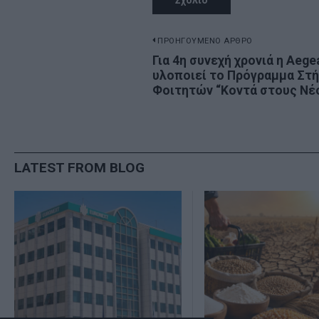
Πλοήγηση
ΠΡΟΗΓΟΥΜΕΝΟ ΑΡΘΡΟ
Previous
Για 4η συνεχή χρονιά η Aege
άρθρων
υλοποιεί το Πρόγραμμα Στή
post:
Φοιτητών “Κοντά στους Νέ
LATEST FROM BLOG