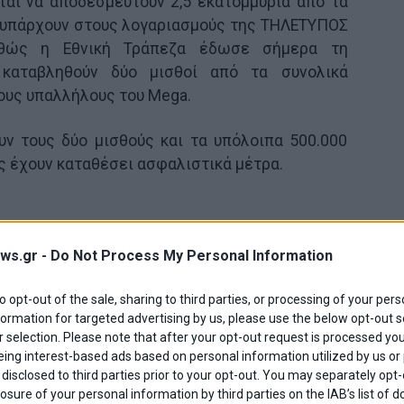
αι να αποδεσμευτούν 2,5 εκατομμύρια από τα
υ υπάρχουν στους λογαριασμούς της ΤΗΛΕΤΥΠΟΣ
καθώς η Εθνική Τράπεζα έδωσε σήμερα τη
καταβληθούν δύο μισθοί από τα συνολικά
ους υπαλλήλους του Mega.
υν τους δύο μισθούς και τα υπόλοιπα 500.000
ς έχουν καταθέσει ασφαλιστικά μέτρα.
ws.gr -
Do Not Process My Personal Information
Share This
to opt-out of the sale, sharing to third parties, or processing of your pers
formation for targeted advertising by us, please use the below opt-out s
 selection. Please note that after your opt-out request is processed y
eing interest-based ads based on personal information utilized by us or
ταγματικος
αποδεσμευση λογαριασμων
disclosed to third parties prior to your opt-out. You may separately opt-
ευμενα
Εθνικη Τραπεζα
νομος παππα
losure of your personal information by third parties on the IAB’s list o