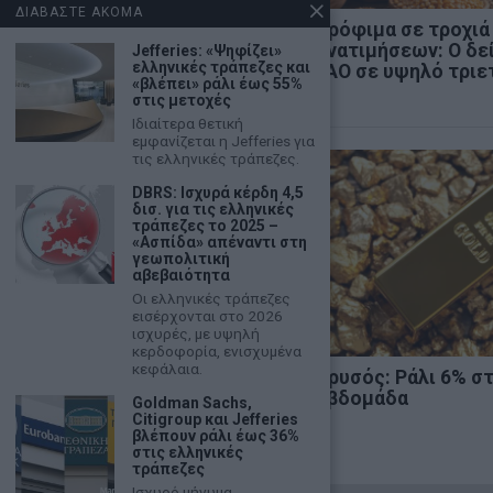
ΔΙΑΒΑΣΤΕ ΑΚΟΜΑ
Χρηματιστήριο: Κλείσιμο
Τρόφιμα σε τροχιά
πάνω από τις 2.600
ανατιμήσεων: Ο δε
Jefferies: «Ψηφίζει»
ελληνικές τράπεζες και
μονάδες και νέα θετική
FAO σε υψηλό τριε
«βλέπει» ράλι έως 55%
εβδομάδα
στις μετοχές
Ιδιαίτερα θετική
εμφανίζεται η Jefferies για
τις ελληνικές τράπεζες.
DBRS: Ισχυρά κέρδη 4,5
δισ. για τις ελληνικές
τράπεζες το 2025 –
«Ασπίδα» απέναντι στη
γεωπολιτική
αβεβαιότητα
Οι ελληνικές τράπεζες
εισέρχονται στο 2026
ισχυρές, με υψηλή
κερδοφορία, ενισχυμένα
κεφάλαια.
Κ. Βελόπουλος: «Η Ελληνική
Χρυσός: Ράλι 6% σ
Λύση θα κυβερνήσει»
εβδομάδα
Goldman Sachs,
Citigroup και Jefferies
βλέπουν ράλι έως 36%
στις ελληνικές
τράπεζες
Ισχυρό μήνυμα