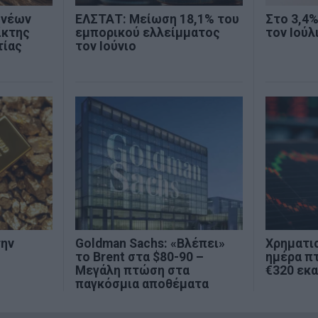
 νέων
ΕΛΣΤΑΤ: Μείωση 18,1% του
Στο 3,4
ίκτης
εμπορικού ελλείμματος
τον Ιούλ
τίας
τον Ιούνιο
την
Goldman Sachs: «Βλέπει»
Χρηματι
το Brent στα $80-90 –
ημέρα π
Μεγάλη πτώση στα
€320 εκα
παγκόσμια αποθέματα