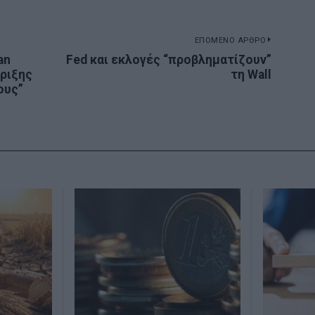
ΕΠΟΜΕΝΟ ΑΡΘΡΟ
an
Fed και εκλογές “προβληματίζουν”
Next
ριξης
τη Wall
post:
ους”