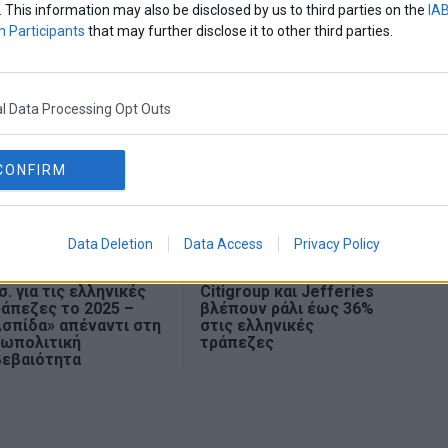
λοι
. This information may also be disclosed by us to third parties on the
IAB
 Participants
that may further disclose it to other third parties.
l Data Processing Opt Outs
CONFIRM
Data Deletion
Data Access
Privacy Policy
RS: Ισχυρά κέρδη 4,5
Goldman Sachs,
σ. για τις ελληνικές
Citigroup και Jefferies
άπεζες το 2025 –
βλέπουν ράλι έως 36%
σπίδα» απέναντι στη
στις ελληνικές
εωπολιτική
τράπεζες
βεβαιότητα