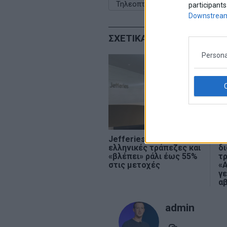
Τηλεοπτικες αδειες
υπαλλη
participants
Downstream
ΣΧΕΤΙΚΑ ΑΡΘΡΑ
Persona
Jefferies: «Ψηφίζει»
DB
ελληνικές τράπεζες και
δι
«βλέπει» ράλι έως 55%
τρ
στις μετοχές
«Α
γ
α
admin