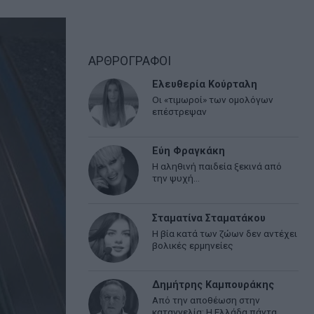
ΑΡΘΡΟΓΡΑΦΟΙ
Ελευθερία Κούρταλη
Οι «τιμωροί» των ομολόγων
επέστρεψαν
Εύη Φραγκάκη
Η αληθινή παιδεία ξεκινά από
την ψυχή…
Σταματίνα Σταματάκου
Η βία κατά των ζώων δεν αντέχει
βολικές ερμηνείες
Δημήτρης Καμπουράκης
Από την αποθέωση στην
καταγγελία: Η Ελλάδα πάντα