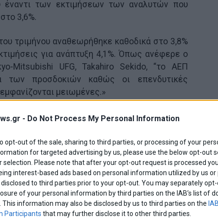
ου έναντι των εκτιμήσεων των αναλυτών που
στο 3,6%.
του τριμήνου αναθεωρήθηκε καθοδικά στο 3,8%
εκτιμήσεις για ανάπτυξη 4,1%. Όπως ανέφερε ο
o-Mitsubishi UFG, Takahiro Sekido, “το ΑΕΠ
α των προσδοκιών καθώς οι επενδυτικές
 εμφανίζονται μειωμένες.»
ν ξεχωρίζει η BlackBerry, με τη διοίκηση της
ws.gr -
Do Not Process My Personal Information
πως εξετάζεται η δημιουργία κοινοπραξιών,
ακόμη και η πώληση της ίδιας της εταιρείας.
to opt-out of the sale, sharing to third parties, or processing of your pers
formation for targeted advertising by us, please use the below opt-out s
 selection. Please note that after your opt-out request is processed y
sa, πρόεδρος και CEO της Fairfax Financial, του
eing interest-based ads based on personal information utilized by us or
ταιρείας, ανακοίνωσε την παραίτησή του. Για
disclosed to third parties prior to your opt-out. You may separately opt-
αλέστηκε ενδεχόμενη σύγκρουση συμφερόντων.
losure of your personal information by third parties on the IAB’s list o
. This information may also be disclosed by us to third parties on the
IAB
 Participants
that may further disclose it to other third parties.