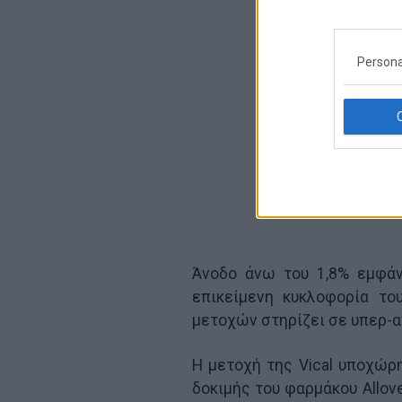
Persona
Άνοδο άνω του 1,8% εμφάν
επικείμενη κυκλοφορία το
μετοχών στηρίζει σε υπερ-α
Η μετοχή της Vical υποχώρ
δοκιμής του φαρμάκου Allove