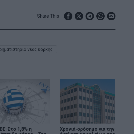
Share This
ρηματιστηριο νεας υορκης
ΒΕ: Στο 1,8% η
Χρονιά-ορόσημο για την