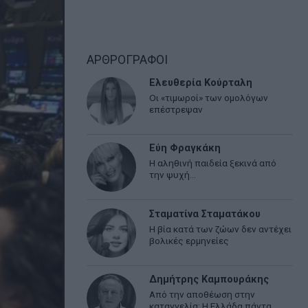
ΑΡΘΡΟΓΡΑΦΟΙ
Ελευθερία Κούρταλη
Οι «τιμωροί» των ομολόγων
επέστρεψαν
Εύη Φραγκάκη
Η αληθινή παιδεία ξεκινά από
την ψυχή…
Σταματίνα Σταματάκου
Η βία κατά των ζώων δεν αντέχει
βολικές ερμηνείες
Δημήτρης Καμπουράκης
Από την αποθέωση στην
καταγγελία: Η Ελλάδα πάντα