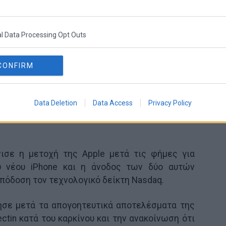
l Data Processing Opt Outs
CONFIRM
Data Deletion
Data Access
Privacy Policy
ισε η μετοχή της Apple μετά τις φήμες για
υ νέου iPhone και η άνοδος των δύο αυτών
πόδοση τον τεχνολογικό δείκτη Nasdaq.
ησε μετά τα απογοητευτικά αποτελέσματα της
ctin κατά του καρκίνου και την ανακοίνωση ότι