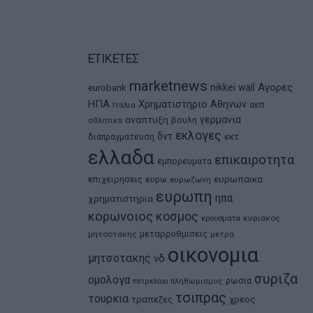
ΕΤΙΚΕΤΕΣ
marketnews
Αγορες
nikkei
wall
eurobank
ΗΠΑ
Χρηματιστηριο Αθηνων
αεπ
Ιταλια
αναπτυξη
γερμανια
βουλη
αθλητικα
εκλογες
δντ
εκτ
διαπραγματευση
ελλαδα
επικαιροτητα
εμπορευματα
ευρωπαικα
επιχειρησεις
ευρω
ευρωζωνη
ευρωπη
ηπα
χρηματιστηρια
κορωνοιος
κοσμος
κρουσματα
κυριακος
μεταρρυθμισεις
μητσοτακης
μετρα
οικονομια
μητσοτακης
νδ
συριζα
ομολογα
ρωσια
πετρελαιο
πληθωρισμος
τσιπρας
τουρκια
τραπεζες
χρεος