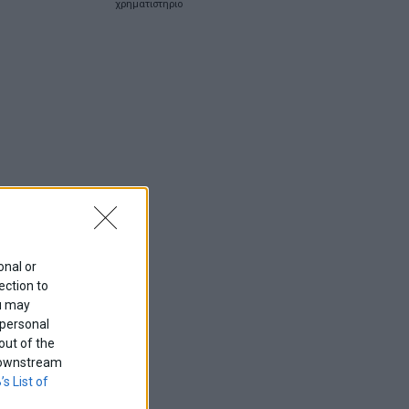
χρηματιστηριο
onal or
ection to
ou may
 personal
out of the
f downstream
’s List of