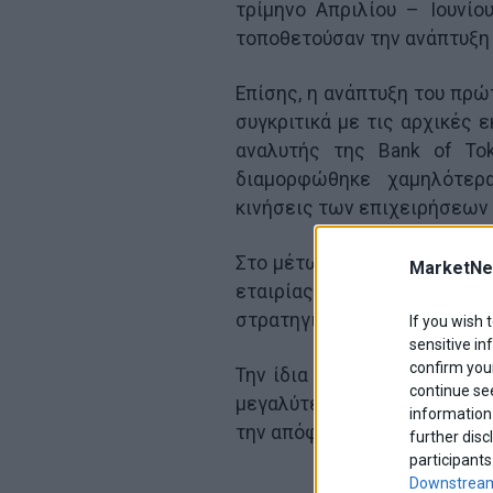
τρίμηνο Απριλίου – Ιουνί
τοποθετούσαν την ανάπτυξη 
Επίσης, η ανάπτυξη του πρώ
συγκριτικά με τις αρχικές 
αναλυτής της Bank of Toky
διαμορφώθηκε χαμηλότερ
κινήσεις των επιχειρήσεων
Στο μέτωπο των επιχειρήσεω
MarketNe
εταιρίας να ανακοινώνει 
στρατηγικών συνεργασιών ή 
If you wish 
sensitive in
confirm your
Την ίδια στιγμή, ο Prem Wat
continue se
μεγαλύτερου μετόχου της ε
information 
την απόφασή του αυτή επικ
further disc
participants
Downstream