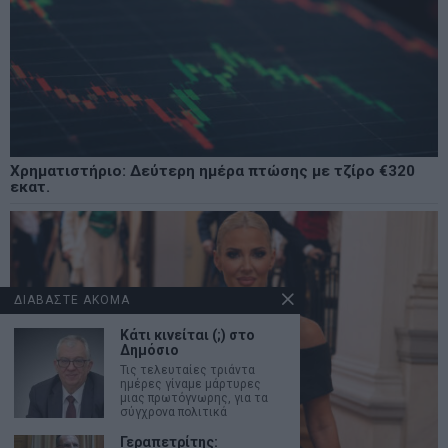
Χρηματιστήριο: Δεύτερη ημέρα πτώσης με τζίρο €320
εκατ.
ΔΙΑΒΑΣΤΕ ΑΚΟΜΑ
Κάτι κινείται (;) στο
Δημόσιο
Τις τελευταίες τριάντα
ημέρες γίναμε μάρτυρες
μιας πρωτόγνωρης, για τα
σύγχρονα πολιτικά
Γεραπετρίτης: