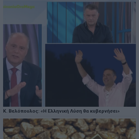
Κ. Βελόπουλος: «Η Ελληνική Λύση θα κυβερνήσει»