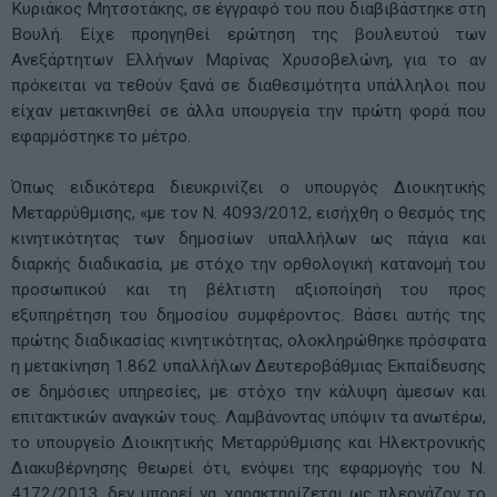
Κυριάκος Μητσοτάκης, σε έγγραφό του που διαβιβάστηκε στη
Βουλή. Είχε προηγηθεί ερώτηση της βουλευτού των
Ανεξάρτητων Ελλήνων Μαρίνας Χρυσοβελώνη, για το αν
πρόκειται να τεθούν ξανά σε διαθεσιμότητα υπάλληλοι που
είχαν μετακινηθεί σε άλλα υπουργεία την πρώτη φορά που
εφαρμόστηκε το μέτρο.
Όπως ειδικότερα διευκρινίζει ο υπουργός Διοικητικής
Μεταρρύθμισης, «με τον Ν. 4093/2012, εισήχθη ο θεσμός της
κινητικότητας των δημοσίων υπαλλήλων ως πάγια και
διαρκής διαδικασία, με στόχο την ορθολογική κατανομή του
προσωπικού και τη βέλτιστη αξιοποίησή του προς
εξυπηρέτηση του δημοσίου συμφέροντος. Βάσει αυτής της
πρώτης διαδικασίας κινητικότητας, ολοκληρώθηκε πρόσφατα
η μετακίνηση 1.862 υπαλλήλων Δευτεροβάθμιας Εκπαίδευσης
σε δημόσιες υπηρεσίες, με στόχο την κάλυψη άμεσων και
επιτακτικών αναγκών τους. Λαμβάνοντας υπόψιν τα ανωτέρω,
το υπουργείο Διοικητικής Μεταρρύθμισης και Ηλεκτρονικής
Διακυβέρνησης θεωρεί ότι, ενόψει της εφαρμογής του Ν.
4172/2013, δεν μπορεί να χαρακτηρίζεται ως πλεονάζον το