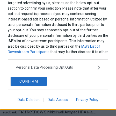
Σταματίνα Σταματάκου
targeted advertising by us, please use the below opt-out
Η βία κατά των ζώων δεν αντέχει βολικές ερμηνείες
section to confirm your selection. Please note that after your
opt-out request is processed you may continue seeing
interest-based ads based on personal information utilized by
us or personal information disclosed to third parties prior to
Δημήτρης Καμπουράκης
Από την αποθέωση στην καταγγελία: Η Ελλάδα πάντα
your opt-out. You may separately opt-out of the further
ψάχνει τον επόμενο Μεσσία
disclosure of your personal information by third parties on the
IAB’s list of downstream participants. This information may
also be disclosed by us to third parties on the
IAB’s List of
Νικόλαος Φουρτζής
Downstream Participants
that may further disclose it to other
MIT Sloan: Οι AI-driven επιχειρήσεις διαμορφώνουν το νέο
third parties.
μοντέλο επιχειρηματικότητας
Personal Data Processing Opt Outs
Θανάσης Κρητικός
Στις 11/12 το πρώτο ευρωπαϊκό ντέρμπι «αιωνίων»
CONFIRM
Data Deletion
Data Access
Privacy Policy
ΕΤΙΚΕΤΕΣ
marketnews
Αγορες
ΗΠΑ
nikkei
wall
eurobank
Ιταλια