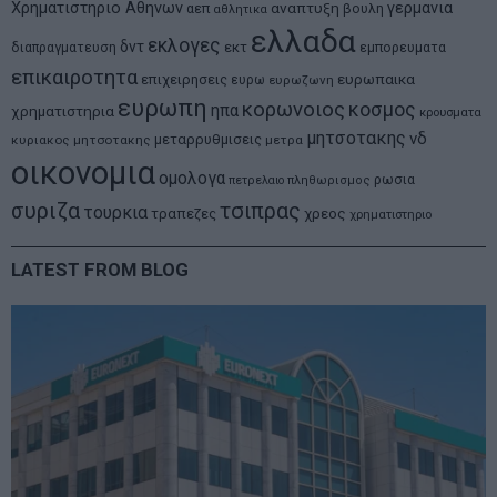
Χρηματιστηριο Αθηνων
αναπτυξη
γερμανια
αεπ
βουλη
αθλητικα
ελλαδα
εκλογες
δντ
εκτ
διαπραγματευση
εμπορευματα
επικαιροτητα
ευρωπαικα
επιχειρησεις
ευρω
ευρωζωνη
ευρωπη
κορωνοιος
κοσμος
ηπα
χρηματιστηρια
κρουσματα
μητσοτακης
νδ
μεταρρυθμισεις
κυριακος μητσοτακης
μετρα
οικονομια
ομολογα
ρωσια
πετρελαιο
πληθωρισμος
συριζα
τσιπρας
τουρκια
τραπεζες
χρεος
χρηματιστηριο
LATEST FROM BLOG