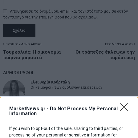
Αποθήκευσε το όνομά μου, email, και τον ιστότοπο μου σε αυτόν
τον πλοηγό για την επόμενη φορά που θα σχολιάσω.
Πλοήγηση
ΠΡΟΗΓΟΥΜΕΝΟ ΑΡΘΡΟ
ΕΠΟΜΕΝΟ ΑΡΘΡΟ
Previous
Τουρκολιάς: Η οικονομία
Οι τράπεζες έκλεψαν την
N
άρθρων
παίρνει μπροστά
παράσταση
post:
p
ΑΡΘΡΟΓΡΑΦΟΙ
Ελευθερία Κούρταλη
Οι «τιμωροί» των ομολόγων επέστρεψαν
MarketNews.gr -
Do Not Process My Personal
Εύη Φραγκάκη
Information
Η αληθινή παιδεία ξεκινά από την ψυχή…
If you wish to opt-out of the sale, sharing to third parties, or
processing of your personal or sensitive information for