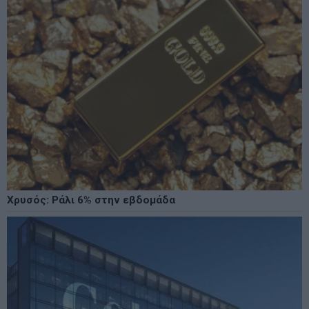
Χρυσός: Ράλι 6% στην εβδομάδα