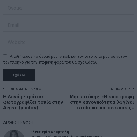
Αποθήκευσε το όνομά μου, email, και τον ιστότοπο μου σε αυτόν
τον πλοηγό για την επόμενη φορά που θα σχολιάσω.
Πλοήγηση
ΠΡΟΗΓΟΥΜΕΝΟ ΑΡΘΡΟ
ΕΠΟΜΕΝΟ ΑΡΘΡΟ
Previous
Η Δανάη Στράτου
Μητσοτάκης: «Η επιστροφή
N
άρθρων
φωτογραφίζει τοπία στην
στην κανονικότητα θα γίνει
post:
p
Αίγινα (photos)
σταδιακά και σε φάσεις»
ΑΡΘΡΟΓΡΑΦΟΙ
Ελευθερία Κούρταλη