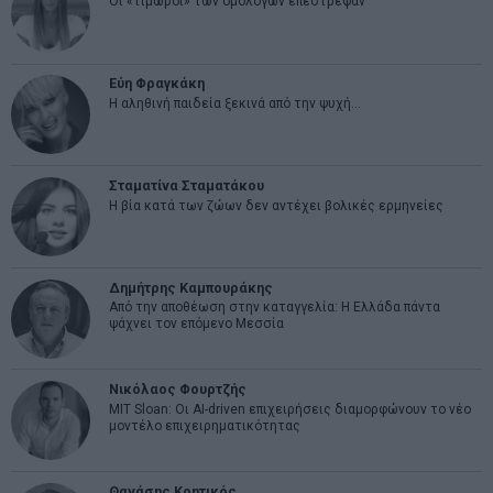
Οι «τιμωροί» των ομολόγων επέστρεψαν
Εύη Φραγκάκη
Η αληθινή παιδεία ξεκινά από την ψυχή…
Σταματίνα Σταματάκου
Η βία κατά των ζώων δεν αντέχει βολικές ερμηνείες
Δημήτρης Καμπουράκης
Από την αποθέωση στην καταγγελία: Η Ελλάδα πάντα
ψάχνει τον επόμενο Μεσσία
Νικόλαος Φουρτζής
MIT Sloan: Οι AI-driven επιχειρήσεις διαμορφώνουν το νέο
μοντέλο επιχειρηματικότητας
Θανάσης Κρητικός