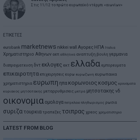
Στις 11/12 το πρώτο ευρωπαϊκό ντέρμπι «αιωνίων»
ΕΤΙΚΕΤΕΣ
marketnews
Αγορες
ΗΠΑ
nikkei
wall
eurobank
Ιταλια
Χρηματιστηριο Αθηνων
αναπτυξη
γερμανια
αεπ
βουλη
αθλητικα
ελλαδα
εκλογες
δντ
εκτ
διαπραγματευση
εμπορευματα
επικαιροτητα
ευρωπαικα
επιχειρησεις
ευρω
ευρωζωνη
ευρωπη
κορωνοιος
κοσμος
ηπα
χρηματιστηρια
κρουσματα
μητσοτακης
νδ
μεταρρυθμισεις
κυριακος μητσοτακης
μετρα
οικονομια
ομολογα
ρωσια
πετρελαιο
πληθωρισμος
συριζα
τσιπρας
τουρκια
τραπεζες
χρεος
χρηματιστηριο
LATEST FROM BLOG