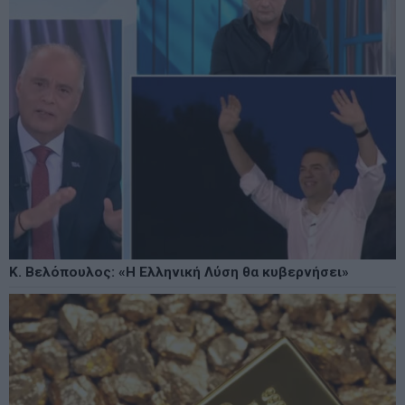
Κ. Βελόπουλος: «Η Ελληνική Λύση θα κυβερνήσει»