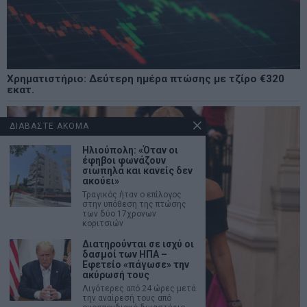
Χρηματιστήριο: Δεύτερη ημέρα πτώσης με τζίρο €320
εκατ.
ΔΙΑΒΑΣΤΕ ΑΚΟΜΑ
Ηλιούπολη: «Όταν οι
έφηβοι φωνάζουν
σιωπηλά και κανείς δεν
ακούει»
Τραγικός ήταν ο επίλογος
στην υπόθεση της πτώσης
των δύο 17χρονων
κοριτσιών
Διατηρούνται σε ισχύ οι
δασμοί των ΗΠΑ –
Εφετείο «πάγωσε» την
ακύρωσή τους
Λιγότερες από 24 ώρες μετά
την αναίρεσή τους από