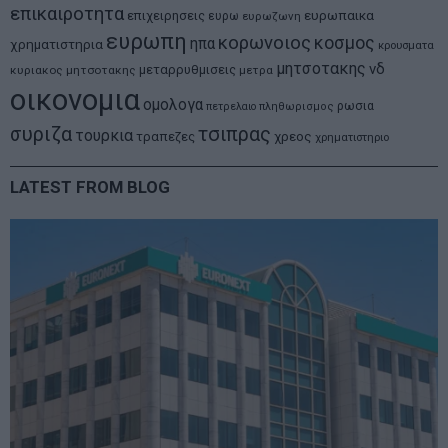
επικαιροτητα
ευρωπαικα
επιχειρησεις
ευρω
ευρωζωνη
ευρωπη
κορωνοιος
κοσμος
ηπα
χρηματιστηρια
κρουσματα
μητσοτακης
νδ
μεταρρυθμισεις
κυριακος μητσοτακης
μετρα
οικονομια
ομολογα
ρωσια
πετρελαιο
πληθωρισμος
συριζα
τσιπρας
τουρκια
τραπεζες
χρεος
χρηματιστηριο
LATEST FROM BLOG