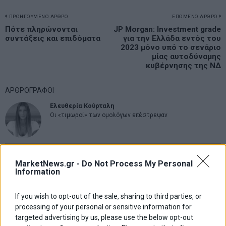
Πλοήγηση
ΠΡΟΗΓΟΥΜΕΝΟ ΑΡΘΡΟ
ΕΠΟΜΕΝΟ ΑΡΘΡΟ
Previous
Πότε πληρώνονται
JP Morgan: Investment grade
N
άρθρων
συντάξεις και επιδόματα
για την Ελλάδα εντός του
post:
p
2023 μόνο υπό το σενάριο
μίας αυτοδύναμης
κυβέρνησης της ΝΔ
ΑΡΘΡΟΓΡΑΦΟΙ
Ελευθερία Κούρταλη
Οι «τιμωροί» των ομολόγων επέστρεψαν
Εύη Φραγκάκη
Η αληθινή παιδεία ξεκινά από την ψυχή…
MarketNews.gr -
Do Not Process My Personal
Information
If you wish to opt-out of the sale, sharing to third parties, or
Σταματίνα Σταματάκου
processing of your personal or sensitive information for
Η βία κατά των ζώων δεν αντέχει βολικές ερμηνείες
targeted advertising by us, please use the below opt-out