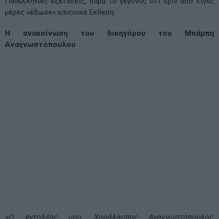
Πανελλήνιες εξετάσεις, παρά το γεγονός ότι πριν από λίγες
μέρες «έδωσε» κανονικά Έκθεση.
Η ανακοίνωση του δικηγόρου του Μπάμπη
Αναγνωστόπουλου
«Ο εντολέας μου, Χαράλαμπος Αναγνωστόπουλος,