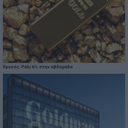
Χρυσός: Ράλι 6% στην εβδομάδα