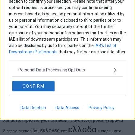
section to confirm your selection. Please note that after your
opt-out request is processed you may continue seeing
Δημήτρης Καμπουράκης
interest-based ads based on personal information utilized by
Από την αποθέωση στην καταγγελία: Η Ελλάδα πάντα
us or personal information disclosed to third parties prior to
ψάχνει τον επόμενο Μεσσία
your opt-out. You may separately opt-out of the further
disclosure of your personal information by third parties on the
IAB’s list of downstream participants. This information may
Νικόλαος Φουρτζής
also be disclosed by us to third parties on the
IAB’s List of
MIT Sloan: Οι AI-driven επιχειρήσεις διαμορφώνουν το νέο
μοντέλο επιχειρηματικότητας
Downstream Participants
that may further disclose it to other
third parties.
Θανάσης Κρητικός
Personal Data Processing Opt Outs
Στις 11/12 το πρώτο ευρωπαϊκό ντέρμπι «αιωνίων»
CONFIRM
ΕΤΙΚΕΤΕΣ
Data Deletion
Data Access
Privacy Policy
marketnews
Αγορες
ΗΠΑ
nikkei
wall
eurobank
Ιταλια
Χρηματιστηριο Αθηνων
αναπτυξη
γερμανια
αεπ
βουλη
αθλητικα
ελλαδα
εκλογες
δντ
εκτ
διαπραγματευση
εμπορευματα