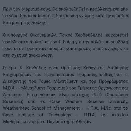
Πριν τον διορισμό τους, θα ακολουθηθεί η προβλεπόμενη από
το νόμο διαδικασία για τη διατύπωση γνώμης από την αρμόδια
Επιτροπή της Βουλής.
Ο υπουργός Οικονομικών, Γκίκας Χαρδούβελης, ευχαριστεί
τον Μανιατόπουλο και τον κ. Εμίρη για την πολύτιμη συμβολή
τους στον τομέα των αποκρατικοποιήσεων, όπως αναφέρεται
στη σχετική ανακοίνωση.
Ο Εμμ. Κ. Κονδύλης είναι Oμότιμος Καθηγητής Διοίκησης
Επιχειρήσεων του Πανεπιστημίου Πειραιώς, καθώς και τ.
Διευθυντής του Τομέα Μάνατζμεντ και του Προγράμματος
Μ.Β.Α. – Μάνατζμεντ Τουρισμού του Τμήματος Οργάνωσης και
Διοίκησης Επιχειρήσεων. Είναι κάτοχος Ph.D. (Operations
Research) από το Case Western Reserve University,
Weatherhead School of Management – Η.Π.Α., M.Sc. από το
Case Institute of Technology – Η.Π.Α. και πτυχίου
Μαθηματικών από το Πανεπιστήμιο Αθηνών.