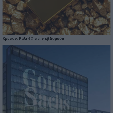
Χρυσός: Ράλι 6% στην εβδομάδα