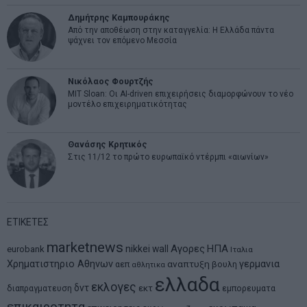
Δημήτρης Καμπουράκης
Από την αποθέωση στην καταγγελία: Η Ελλάδα πάντα
ψάχνει τον επόμενο Μεσσία
Νικόλαος Φουρτζής
MIT Sloan: Οι AI-driven επιχειρήσεις διαμορφώνουν το νέο
μοντέλο επιχειρηματικότητας
Θανάσης Κρητικός
Στις 11/12 το πρώτο ευρωπαϊκό ντέρμπι «αιωνίων»
ΕΤΙΚΕΤΕΣ
marketnews
Αγορες
ΗΠΑ
nikkei
wall
eurobank
Ιταλια
Χρηματιστηριο Αθηνων
αναπτυξη
γερμανια
αεπ
βουλη
αθλητικα
ελλαδα
εκλογες
δντ
εκτ
διαπραγματευση
εμπορευματα