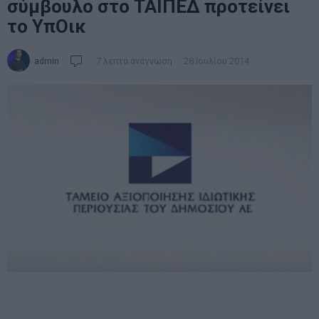
σύμβουλο στο ΤΑΙΠΕΔ προτείνει
το ΥπΟικ
admin
7 λεπτά ανάγνωση
28 Ιουλίου 2014