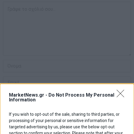
MarketNews.gr -
Do Not Process My Personal
Information
Αποθήκευσε το όνομά μου, email, και τον ιστότοπο μου σε αυτόν
If you wish to opt-out of the sale, sharing to third parties, or
τον πλοηγό για την επόμενη φορά που θα σχολιάσω.
processing of your personal or sensitive information for
targeted advertising by us, please use the below opt-out
section to confirm your selection. Please note that after your