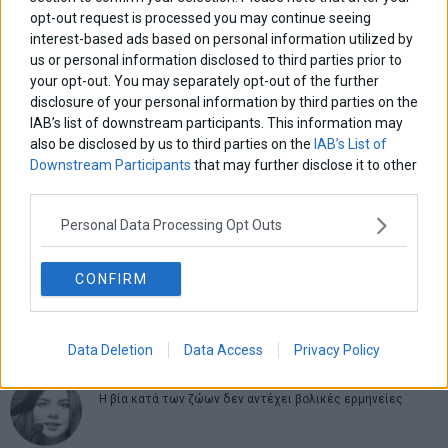
opt-out request is processed you may continue seeing
Πλοήγηση
interest-based ads based on personal information utilized by
ΠΡΟΗΓΟΥΜΕΝΟ ΑΡΘΡΟ
ΕΠΟΜΕΝΟ ΑΡΘΡΟ
us or personal information disclosed to third parties prior to
Previous
ΠΣΕ: Περιορίζονται οι
Εισαγγελική πρόταση για
N
άρθρων
πιέσεις στις εξαγωγές
παραπομπή του Γ.
post:
p
your opt-out. You may separately opt-out of the further
Παπακωνσταντίνου στο
disclosure of your personal information by third parties on the
Ειδικό Δικαστήριο
IAB’s list of downstream participants. This information may
also be disclosed by us to third parties on the
IAB’s List of
Downstream Participants
that may further disclose it to other
ΑΡΘΡΟΓΡΑΦΟΙ
third parties.
Ελευθερία Κούρταλη
Οι «τιμωροί» των ομολόγων επέστρεψαν
Personal Data Processing Opt Outs
CONFIRM
Εύη Φραγκάκη
Η αληθινή παιδεία ξεκινά από την ψυχή…
Data Deletion
Data Access
Privacy Policy
Σταματίνα Σταματάκου
Η βία κατά των ζώων δεν αντέχει βολικές ερμηνείες