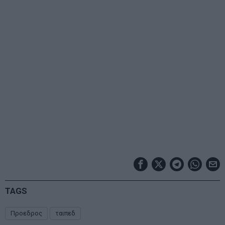
TAGS
Προεδρος
ταιπεδ