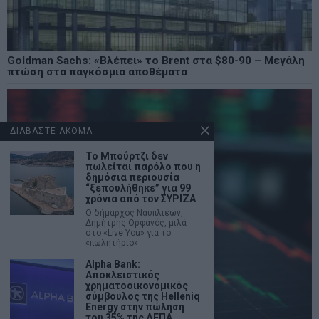
Goldman Sachs: «Βλέπει» το Brent στα $80-90 – Μεγάλη
πτώση στα παγκόσμια αποθέματα
ΔΙΑΒΑΣΤΕ ΑΚΟΜΑ
Το Μπούρτζι δεν
πωλείται παρόλο που η
δημόσια περιουσία
“ξεπουλήθηκε” για 99
χρόνια από τον ΣΥΡΙΖΑ
Ο δήμαρχος Ναυπλιέων,
Δημήτρης Ορφανός, μιλά
στο «Live You» για το
«πωλητήριο»
Alpha Bank:
Αποκλειστικός
χρηματοοικονομικός
σύμβουλος της Helleniq
Energy στην πώληση
του 35% της ΔΕΠΑ