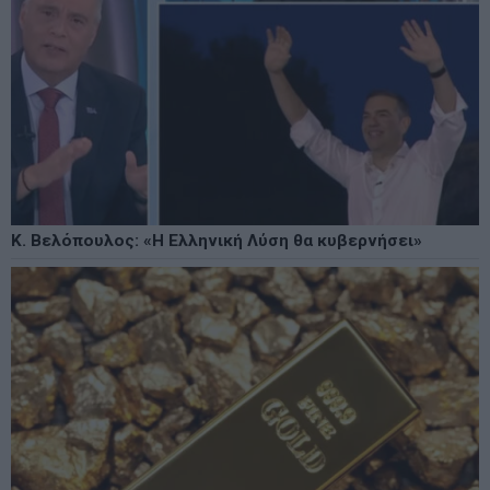
Κ. Βελόπουλος: «Η Ελληνική Λύση θα κυβερνήσει»