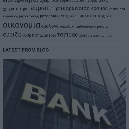
επικαιροτητα
ευρωπαικα
επιχειρησεις
ευρω
ευρωζωνη
ευρωπη
κορωνοιος
κοσμος
ηπα
χρηματιστηρια
κρουσματα
μητσοτακης
νδ
μεταρρυθμισεις
κυριακος μητσοτακης
μετρα
οικονομια
ομολογα
ρωσια
πετρελαιο
πληθωρισμος
συριζα
τσιπρας
τουρκια
τραπεζες
χρεος
χρηματιστηριο
LATEST FROM BLOG