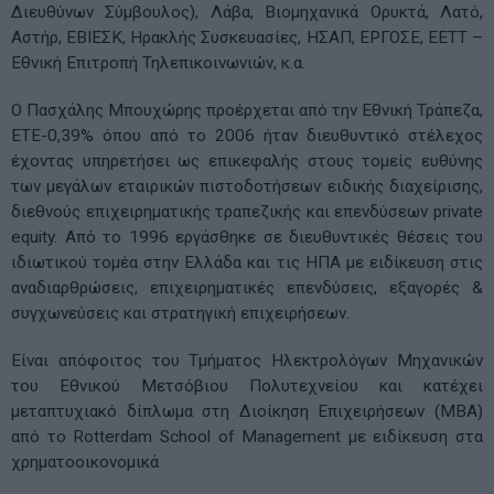
Διευθύνων Σύμβουλος), Λάβα, Βιομηχανικά Ορυκτά, Λατό,
Αστήρ, ΕΒΙΕΣΚ, Ηρακλής Συσκευασίες, ΗΣΑΠ, ΕΡΓΟΣΕ, ΕΕΤΤ –
Εθνική Επιτροπή Τηλεπικοινωνιών, κ.α.
Ο Πασχάλης Μπουχώρης προέρχεται από την Εθνική Τράπεζα,
ΕΤΕ-0,39% όπου από το 2006 ήταν διευθυντικό στέλεχος
έχοντας υπηρετήσει ως επικεφαλής στους τομείς ευθύνης
των μεγάλων εταιρικών πιστοδοτήσεων ειδικής διαχείρισης,
διεθνούς επιχειρηματικής τραπεζικής και επενδύσεων private
equity. Από το 1996 εργάσθηκε σε διευθυντικές θέσεις του
ιδιωτικού τομέα στην Ελλάδα και τις ΗΠΑ με ειδίκευση στις
αναδιαρθρώσεις, επιχειρηματικές επενδύσεις, εξαγορές &
συγχωνεύσεις και στρατηγική επιχειρήσεων.
Είναι απόφοιτος του Τμήματος Ηλεκτρολόγων Μηχανικών
του Εθνικού Μετσόβιου Πολυτεχνείου και κατέχει
μεταπτυχιακό δίπλωμα στη Διοίκηση Επιχειρήσεων (MBA)
από το Rotterdam School of Management με ειδίκευση στα
χρηματοοικονομικά