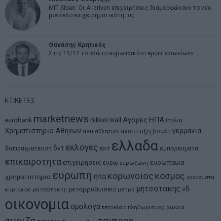
MIT Sloan: Οι AI-driven επιχειρήσεις διαμορφώνουν το νέο
μοντέλο επιχειρηματικότητας
Θανάσης Κρητικός
Στις 11/12 το πρώτο ευρωπαϊκό ντέρμπι «αιωνίων»
ΕΤΙΚΕΤΕΣ
marketnews
Αγορες
ΗΠΑ
nikkei
wall
eurobank
Ιταλια
Χρηματιστηριο Αθηνων
αναπτυξη
γερμανια
αεπ
βουλη
αθλητικα
ελλαδα
εκλογες
δντ
εκτ
διαπραγματευση
εμπορευματα
επικαιροτητα
ευρωπαικα
επιχειρησεις
ευρω
ευρωζωνη
ευρωπη
κορωνοιος
κοσμος
ηπα
χρηματιστηρια
κρουσματα
μητσοτακης
νδ
μεταρρυθμισεις
κυριακος μητσοτακης
μετρα
οικονομια
ομολογα
ρωσια
πετρελαιο
πληθωρισμος