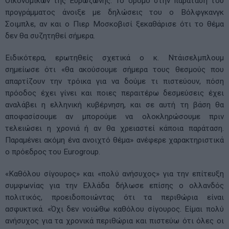
Οικονομικών της Ευρωζώνης. Το δρόμο στην παράταση του
προγράμματος άνοιξε με δηλώσεις του ο Βόλφγκανγκ
Σοιμπλε, αν και ο Πιερ Μοσκοβισί ξεκαθάρισε ότι το θέμα
δεν θα συζητηθεί σήμερα.
Ειδικότερα, ερωτηθείς σχετικά ο κ. Ντάισελμπλουμ
σημείωσε ότι «θα ακούσουμε σήμερα τους θεσμούς που
απαρτίζουν την τρόικα για να δούμε τι πιστεύουν, πόση
πρόοδος έχει γίνει και ποιες περαιτέρω δεσμεύσεις έχει
αναλάβει η ελληνική κυβέρνηση, και σε αυτή τη βάση θα
αποφασίσουμε αν μπορούμε να ολοκληρώσουμε πριν
τελειώσει η χρονιά ή αν θα χρειαστεί κάποια παράταση.
Παραμένει ακόμη ένα ανοιχτό θέμα» ανέφερε χαρακτηριστικά
ο πρόεδρος του Eurogroup.
«Καθόλου σίγουρος» και «πολύ ανήσυχος» για την επίτευξη
συμφωνίας για την Ελλάδα δήλωσε επίσης ο ολλανδός
πολιτικός, προειδοποιώντας ότι τα περιθώρια είναι
ασφυκτικά. «Όχι δεν νοιώθω καθόλου σίγουρος. Είμαι πολύ
ανήσυχος για τα χρονικά περιθώρια και πιστεύω ότι όλες οι