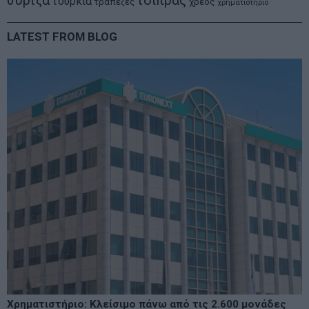
συριζα
τσιπρας
τουρκια
τραπεζες
χρεος
χρηματιστηριο
LATEST FROM BLOG
Χρηματιστήριο: Κλείσιμο πάνω από τις 2.600 μονάδες