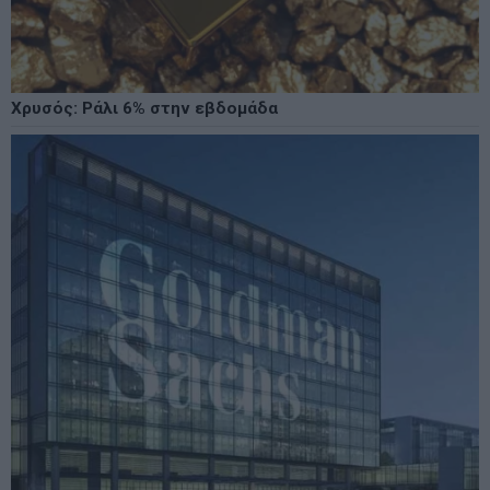
Χρυσός: Ράλι 6% στην εβδομάδα