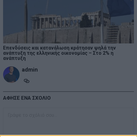
Επενδύσεις και κατανάλωση κράτησαν ψηλά την
ανάπτυξη της ελληνικής οικονομίας – Στο 2% η
ανάπτυξη
admin
ΑΦΗΣΕ ΕΝΑ ΣΧΟΛΙΟ