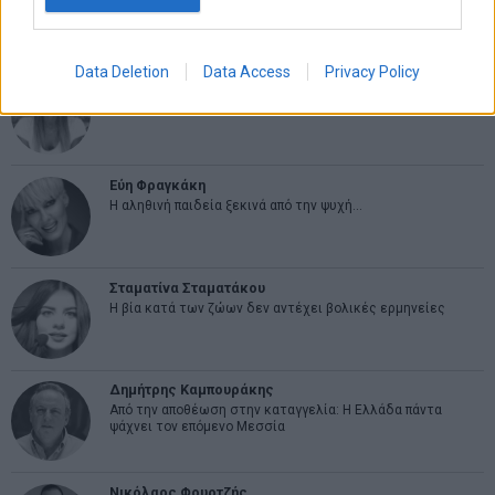
ΑΡΘΡΟΓΡΑΦΟΙ
Data Deletion
Data Access
Privacy Policy
Ελευθερία Κούρταλη
Οι «τιμωροί» των ομολόγων επέστρεψαν
Εύη Φραγκάκη
Η αληθινή παιδεία ξεκινά από την ψυχή…
Σταματίνα Σταματάκου
Η βία κατά των ζώων δεν αντέχει βολικές ερμηνείες
Δημήτρης Καμπουράκης
Από την αποθέωση στην καταγγελία: Η Ελλάδα πάντα
ψάχνει τον επόμενο Μεσσία
Νικόλαος Φουρτζής