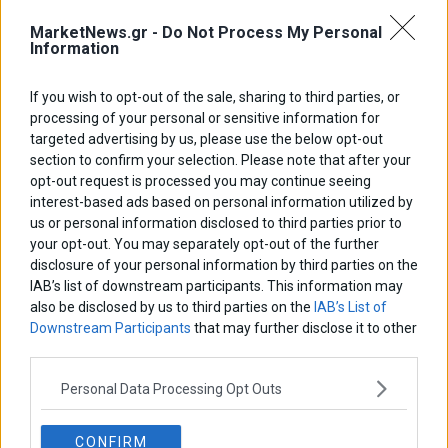
MarketNews.gr -
Do Not Process My Personal
Information
If you wish to opt-out of the sale, sharing to third parties, or
processing of your personal or sensitive information for
targeted advertising by us, please use the below opt-out
section to confirm your selection. Please note that after your
opt-out request is processed you may continue seeing
interest-based ads based on personal information utilized by
us or personal information disclosed to third parties prior to
your opt-out. You may separately opt-out of the further
disclosure of your personal information by third parties on the
Αποθήκευσε το όνομά μου, email, και τον ιστότοπο μου σε αυτόν
IAB’s list of downstream participants. This information may
τον πλοηγό για την επόμενη φορά που θα σχολιάσω.
also be disclosed by us to third parties on the
IAB’s List of
Downstream Participants
that may further disclose it to other
third parties.
Πλοήγηση
ΠΡΟΗΓΟΥΜΕΝΟ ΑΡΘΡΟ
ΕΠΟΜΕΝΟ ΑΡΘΡΟ
Personal Data Processing Opt Outs
Previous
Νευρικό ξεκίνημα στο ΧΑ εν
Σόιμπλε: H Eλλάδα θα
N
άρθρων
αναμονή του Eurogroup
χρειαστεί χρόνο αλλά είναι
post:
p
CONFIRM
στον σωστό δρόμο