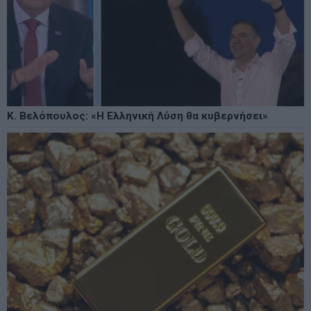
Κ. Βελόπουλος: «Η Ελληνική Λύση θα κυβερνήσει»