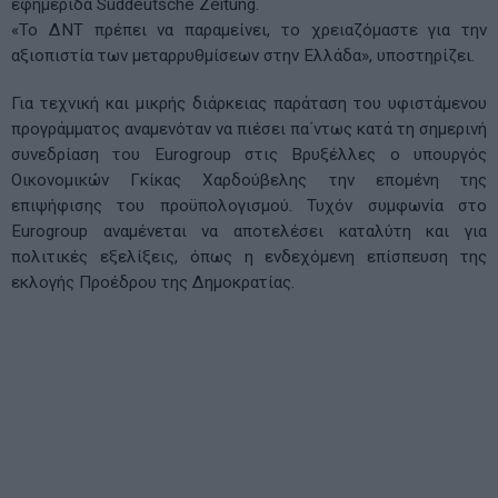
εφημερίδα Süddeutsche Zeitung.
«Το ΔΝΤ πρέπει να παραμείνει, το χρειαζόμαστε για την
αξιοπιστία των μεταρρυθμίσεων στην Ελλάδα», υποστηρίζει.
Για τεχνική και μικρής διάρκειας παράταση του υφιστάμενου
προγράμματος αναμενόταν να πιέσει πα΄ντως κατά τη σημερινή
συνεδρίαση του Eurogroup στις Βρυξέλλες ο υπουργός
Οικονομικών Γκίκας Χαρδούβελης την επομένη της
επιψήφισης του προϋπολογισμού. Τυχόν συμφωνία στο
Eurogroup αναμένεται να αποτελέσει καταλύτη και για
πολιτικές εξελίξεις, όπως η ενδεχόμενη επίσπευση της
εκλογής Προέδρου της Δημοκρατίας.