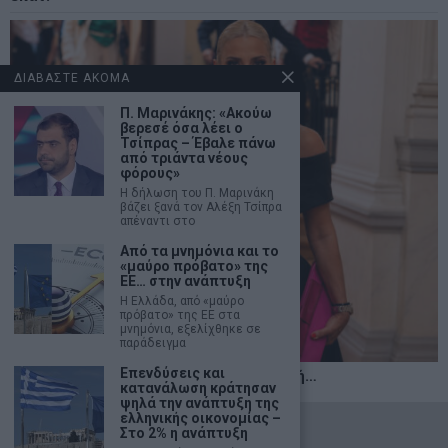
ΔΙΑΒΑΣΤΕ ΑΚΟΜΑ
Π. Μαρινάκης: «Ακούω
βερεσέ όσα λέει ο
Τσίπρας – Έβαλε πάνω
από τριάντα νέους
φόρους»
Η δήλωση του Π. Μαρινάκη
βάζει ξανά τον Αλέξη Τσίπρα
απέναντι στο
Από τα μνημόνια και το
«μαύρο πρόβατο» της
ΕΕ… στην ανάπτυξη
Η Ελλάδα, από «μαύρο
πρόβατο» της ΕΕ στα
μνημόνια, εξελίχθηκε σε
παράδειγμα
Επενδύσεις και
Η αληθινή παιδεία ξεκινά από την ψυχή…
κατανάλωση κράτησαν
ψηλά την ανάπτυξη της
ελληνικής οικονομίας –
©
2026
- marketnews.gr - All Rights Reserved
Στο 2% η ανάπτυξη