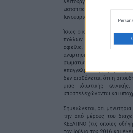
λειτουργεί με σύμβαση με 
«εποπτεία» του νυν Αναπλ
Ιανουάριο του 2015.
Persona
Ίσως ο κος Πολάκης δεν βλ
πολλών του ενεργειών και 
οφείλει να σέβεται το απ
ανάρτηση στο facebook ο
σωμάτων ανοιγμένων πά
επαγγελματικής προβολής ε
δεν αισθάνεται, ότι η σπου
μιας ιδιωτικής κλινική
υποστελεχώνονται και υποχρ
Σημειώνεται, ότι μηνυτήρια
την από μέρους του διαχ
ΚΕΕΛΠΝΟ (τις οποίες οδήγη
τον Ιούλιο του 2016 και έχε