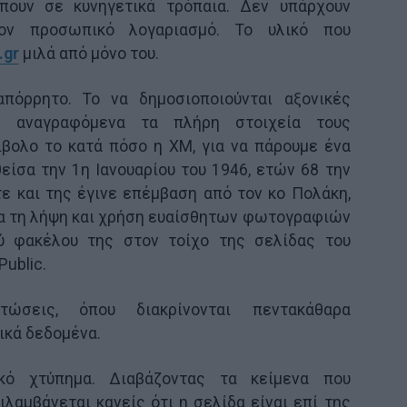
πουν σε κυνηγετικά τρόπαια. Δεν υπάρχουν
ιον προσωπικό λογαριασμό. Το υλικό που
.gr
μιλά από μόνο του.
απόρρητο. Το να δημοσιοποιούνται αξονικές
ε αναγραφόμενα τα πλήρη στοιχεία τους
ίβολο το κατά πόσο η ΧΜ, για να πάρουμε ένα
είσα την 1η Ιανουαρίου του 1946, ετών 68 την
ε και της έγινε επέμβαση από τον κο Πολάκη,
α τη λήψη και χρήση ευαίσθητων φωτογραφιών
ού φακέλου της στον τοίχο της σελίδας του
Public.
τώσεις, όπου διακρίνονται πεντακάθαρα
κά δεδομένα.
κό χτύπημα. Διαβάζοντας τα κείμενα που
ιλαμβάνεται κανείς ότι η σελίδα είναι επί της