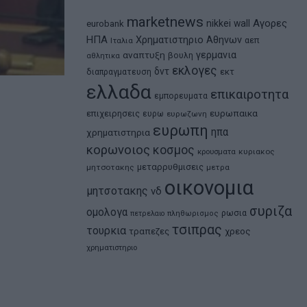
marketnews
Αγορες
nikkei
wall
eurobank
ΗΠΑ
Χρηματιστηριο Αθηνων
αεπ
Ιταλια
αναπτυξη
γερμανια
βουλη
αθλητικα
εκλογες
δντ
εκτ
διαπραγματευση
ελλαδα
επικαιροτητα
εμπορευματα
ευρωπαικα
επιχειρησεις
ευρω
ευρωζωνη
ευρωπη
ηπα
χρηματιστηρια
κορωνοιος
κοσμος
κρουσματα
κυριακος
μεταρρυθμισεις
μητσοτακης
μετρα
οικονομια
μητσοτακης
νδ
συριζα
ομολογα
ρωσια
πετρελαιο
πληθωρισμος
τσιπρας
τουρκια
τραπεζες
χρεος
χρηματιστηριο