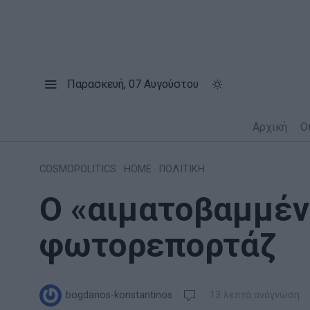
Παρασκευή, 07 Αυγούστου
Αρχική
Ο
COSMOPOLITICS
·
HOME
·
ΠΟΛΙΤΙΚΗ
Ο «αιματοβαμμέν
φωτορεπορτάζ
bogdanos-konstantinos
13 λεπτά ανάγνωση