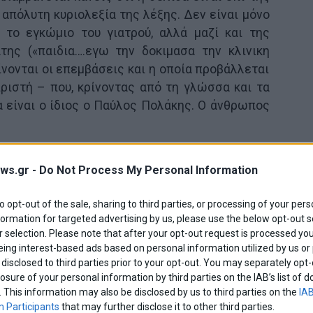
 απόλυτη κυριολεξία της λέξης. Δεν είναι μόνο
 το εγκώμιο του γιατρού, αλλά μαζί και της
άτης («παιδια….εγω την δοκιμασα την κλινικη
 γίνονται οι επεμβάσεις και η οποία προβάλλεται
ριστή – που, κρίνοντας από τη γλώσσα και τα
α είναι ο ίδιος ο Παύλος Πολάκης. Ο άνθρωπος
ΕΘ εναντίον δημοσίων κλινικών
ws.gr -
Do Not Process My Personal Information
to opt-out of the sale, sharing to third parties, or processing of your pers
Φεβρουάριο του 2013 και ενημερώνεται για
formation for targeted advertising by us, please use the below opt-out s
λίου του 2015 («μέσα σε όλον αυτόν τον πανικό
 selection. Please note that after your opt-out request is processed y
ριστής αναφέρει ότι ο λογαριασμός ήταν αρχικά
eing interest-based ads based on personal information utilized by us or
ερα ανέβαζε κυρίως φουσκωτά, τοπία και
disclosed to third parties prior to your opt-out. You may separately opt-
losure of your personal information by third parties on the IAB’s list o
). Οι ιατρικές αναρτήσεις ξεκινούν την 17η
. This information may also be disclosed by us to third parties on the
IAB
τική ΜΕΘ, που προβάλλεται εφεξής, ξεκίνησε να
 Participants
that may further disclose it to other third parties.