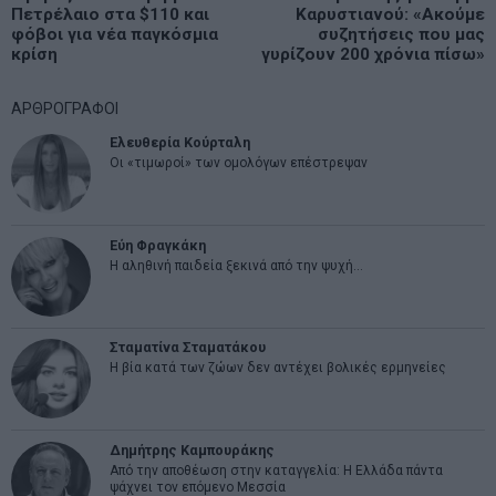
άρθρων
Πετρέλαιο στα $110 και
Καρυστιανού: «Ακούμε
post:
p
φόβοι για νέα παγκόσμια
συζητήσεις που μας
κρίση
γυρίζουν 200 χρόνια πίσω»
ΑΡΘΡΟΓΡΑΦΟΙ
Ελευθερία Κούρταλη
Οι «τιμωροί» των ομολόγων επέστρεψαν
Εύη Φραγκάκη
Η αληθινή παιδεία ξεκινά από την ψυχή…
Σταματίνα Σταματάκου
Η βία κατά των ζώων δεν αντέχει βολικές ερμηνείες
Δημήτρης Καμπουράκης
Από την αποθέωση στην καταγγελία: Η Ελλάδα πάντα
ψάχνει τον επόμενο Μεσσία