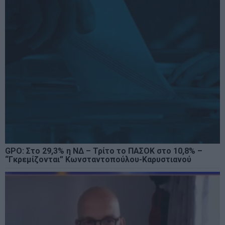
GPO: Στο 29,3% η ΝΔ – Τρίτο το ΠΑΣΟΚ στο 10,8% –
“Γκρεμίζονται” Κωνσταντοπούλου-Καρυστιανού