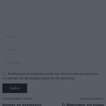
Αποθήκευσε το όνομά μου, email, και τον ιστότοπο μου σε αυτόν
τον πλοηγό για την επόμενη φορά που θα σχολιάσω.
Πλοήγηση
ΠΡΟΗΓΟΥΜΕΝΟ ΑΡΘΡΟ
ΕΠΟΜΕΝΟ ΑΡΘΡΟ
Previous
Αγορές σε συναγερμό:
Π. Μαρινάκης για κόμμα
N