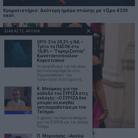
Χρηματιστήριο: Δεύτερη ημέρα πτώσης με τζίρο €320
εκατ.
ΔΙΑΒΑΣΤΕ ΑΚΟΜΑ
GPO: Στο 29,3% η ΝΔ –
Τρίτο το ΠΑΣΟΚ στο
10,8% – “Γκρεμίζονται”
Κωνσταντοπούλου-
Καρυστιανού
Το προβάδισμα της ΝΔ όπως
αυτό καταγράφεται στις
δημοσκοπήσεις του
τελευταίου διαστήματος,
Κ. Μπάρκας για την
κάθοδο του ΣΥΡΙΖΑ στις
εκλογές: «Ο ΣΥΡΙΖΑ δεν
μπορεί να κινηθεί
αντιπαραθετικά με τον
Τσίπρα»
Η φράση του Κώστα Μπάρκα
για τον ΣΥΡΙΖΑ και τον Αλέξη
Τσίπρα
Η αληθινή παιδεία ξεκινά από την ψυχή…
Π. Μαρινάκης: «Ακούω