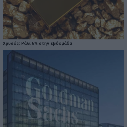
Χρυσός: Ράλι 6% στην εβδομάδα