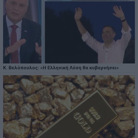
Κ. Βελόπουλος: «Η Ελληνική Λύση θα κυβερνήσει»