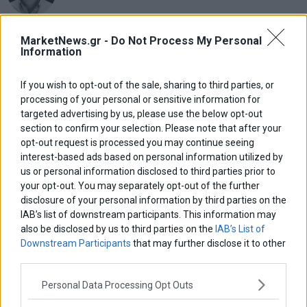
Νικόλαος Φουρτζής
MarketNews.gr -
Do Not Process My Personal
MIT Sloan: Οι AI-driven επιχειρήσεις διαμορφώνουν το νέο
Information
μοντέλο επιχειρηματικότητας
If you wish to opt-out of the sale, sharing to third parties, or
Θανάσης Κρητικός
processing of your personal or sensitive information for
Στις 11/12 το πρώτο ευρωπαϊκό ντέρμπι «αιωνίων»
targeted advertising by us, please use the below opt-out
section to confirm your selection. Please note that after your
opt-out request is processed you may continue seeing
interest-based ads based on personal information utilized by
us or personal information disclosed to third parties prior to
ΕΤΙΚΕΤΕΣ
your opt-out. You may separately opt-out of the further
marketnews
disclosure of your personal information by third parties on the
Αγορες
ΗΠΑ
nikkei
wall
eurobank
Ιταλια
IAB’s list of downstream participants. This information may
Χρηματιστηριο Αθηνων
αναπτυξη
γερμανια
αεπ
βουλη
αθλητικα
also be disclosed by us to third parties on the
IAB’s List of
ελλαδα
εκλογες
δντ
εκτ
Downstream Participants
that may further disclose it to other
διαπραγματευση
εμπορευματα
third parties.
επικαιροτητα
ευρωπαικα
επιχειρησεις
ευρω
ευρωζωνη
ευρωπη
κορωνοιος
κοσμος
ηπα
χρηματιστηρια
κρουσματα
Personal Data Processing Opt Outs
μητσοτακης
νδ
μεταρρυθμισεις
κυριακος μητσοτακης
μετρα