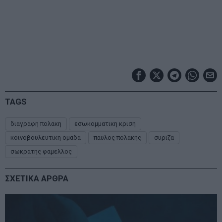
TAGS
διαγραφη πολακη
εσωκομματικη κριση
κοινοβουλευτικη ομαδα
παυλος πολακης
συριζα
σωκρατης φαμελλος
ΣΧΕΤΙΚΑ ΑΡΘΡΑ