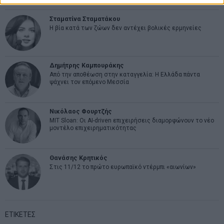
Σταματίνα Σταματάκου
Η βία κατά των ζώων δεν αντέχει βολικές ερμηνείες
Δημήτρης Καμπουράκης
Από την αποθέωση στην καταγγελία: Η Ελλάδα πάντα
ψάχνει τον επόμενο Μεσσία
Νικόλαος Φουρτζής
MIT Sloan: Οι AI-driven επιχειρήσεις διαμορφώνουν το νέο
μοντέλο επιχειρηματικότητας
Θανάσης Κρητικός
Στις 11/12 το πρώτο ευρωπαϊκό ντέρμπι «αιωνίων»
ΕΤΙΚΕΤΕΣ