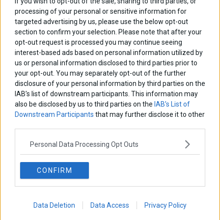
If you wish to opt-out of the sale, sharing to third parties, or
processing of your personal or sensitive information for
Αποθήκευσε το όνομά μου, email, και τον ιστότοπο μου σε αυτόν
targeted advertising by us, please use the below opt-out
τον πλοηγό για την επόμενη φορά που θα σχολιάσω.
section to confirm your selection. Please note that after your
opt-out request is processed you may continue seeing
interest-based ads based on personal information utilized by
us or personal information disclosed to third parties prior to
Πλοήγηση
ΠΡΟΗΓΟΥΜΕΝΟ ΑΡΘΡΟ
ΕΠΟΜΕΝΟ ΑΡΘΡΟ
your opt-out. You may separately opt-out of the further
Previous
Το Ευρωπαϊκό Φαινόμενο:
Eurobank: Αρνητικές για 8ο
N
disclosure of your personal information by third parties on the
άρθρων
Ιστορία, Θεσμοί, Πολιτικές
συνεχές έτος οι καθαρές
post:
p
IAB’s list of downstream participants. This information may
– των Π. Λιαργκόβα & Χρ.
επενδύσεις στην Ελλάδα
also be disclosed by us to third parties on the
IAB’s List of
Παπαγεωργίου
Downstream Participants
that may further disclose it to other
third parties.
ΑΡΘΡΟΓΡΑΦΟΙ
Personal Data Processing Opt Outs
Ελευθερία Κούρταλη
Οι «τιμωροί» των ομολόγων επέστρεψαν
CONFIRM
Εύη Φραγκάκη
Η αληθινή παιδεία ξεκινά από την ψυχή…
Data Deletion
Data Access
Privacy Policy