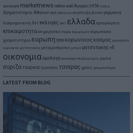
marketnews
Αγορες
ΗΠΑ
nikkei
wall
eurobank
Ιταλια
Χρηματιστηριο Αθηνων
αναπτυξη
γερμανια
αεπ
βουλη
αθλητικα
ελλαδα
εκλογες
δντ
εκτ
διαπραγματευση
εμπορευματα
επικαιροτητα
ευρωπαικα
επιχειρησεις
ευρω
ευρωζωνη
ευρωπη
κορωνοιος
κοσμος
ηπα
χρηματιστηρια
κρουσματα
μητσοτακης
νδ
μεταρρυθμισεις
κυριακος μητσοτακης
μετρα
οικονομια
ομολογα
ρωσια
πετρελαιο
πληθωρισμος
συριζα
τσιπρας
τουρκια
τραπεζες
χρεος
χρηματιστηριο
LATEST FROM BLOG