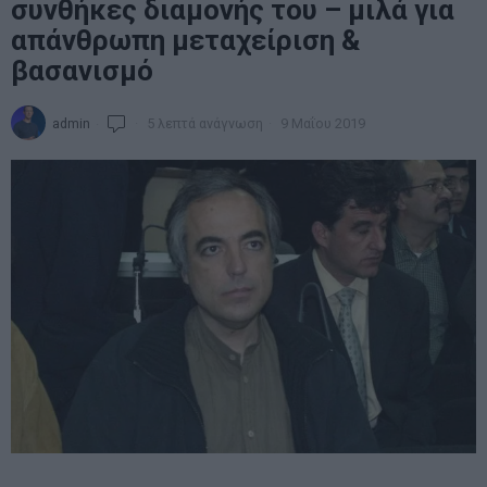
συνθήκες διαμονής του – μιλά για
απάνθρωπη μεταχείριση &
βασανισμό
admin
5 λεπτά ανάγνωση
9 Μαΐου 2019