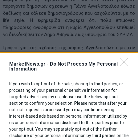
παράγοντα δημοσίων σχέσεων η Γιάννα Αγγελοπούλου έδωσε
δεξίωση και κάλεσε δημοσιογράφους που ασχολούνται με το
life style. H εφημερίδα αναφέρει ότι πολύ επίμονες
πληροφορίες αναφέρουν ότι η κυρία Αγγελοπούλου επιθυμεί
να διεκδικήσει τον Δήμο Αθηναίων ως υποψήφια του ΣΥΡΙΖΑ.
Γράφει για τις σχέσεις της κυρίας Αγγελοπούλου με τον
ΣΥΡΙΖΑ:
«[Πηγή] μου υπενθύμισε τις σχέσεις του γιού της με το κόμμα
MarketNews.gr -
Do Not Process My Personal
Information
της χαράς και την πολυποίκιλη «βοήθεια» που παρείχε η ίδια
προεκλογικά, αλλά και μετεκλογικά στο κόμμα».Το ίδιο
δημοσίευμα αναφέρει ότι η Γιάννα Αγγελοπούλου είχε
If you wish to opt-out of the sale, sharing to third parties, or
προσφέρει βοήθεια στον Αλέξη Τσίπρα για να
processing of your personal or sensitive information for
targeted advertising by us, please use the below opt-out
πραγματοποιήσει το πρόσφατο ταξίδι του στις ΗΠΑ για τις
section to confirm your selection. Please note that after your
συναντήσεις που πραγματοποίησε και τις ομιλίες που έκανε.
opt-out request is processed you may continue seeing
interest-based ads based on personal information utilized by
ΚΑΙ ΦΥΣΙΚΑ… ΔΕΝ ΞΕΧΝΑΕΙ Η ΠΕΡΙΦΕΡΕΙΑ ΤΗΣ ΕΛΛΑΔΑΣ,
us or personal information disclosed to third parties prior to
ΤΟΝ ΠΡΩΤΟ ΥΠΟΨΗΦΙΟ “ΒΛΑΧΟΔΗΜΑΡΧΟ” ΓΙΑ ΤΟ ΔΗΜΟ
your opt-out. You may separately opt-out of the further
ΑΘΗΝΑΙΩΝ, ΑΛΕΞΗ ΤΣΙΠΡΑ
disclosure of your personal information by third parties on the