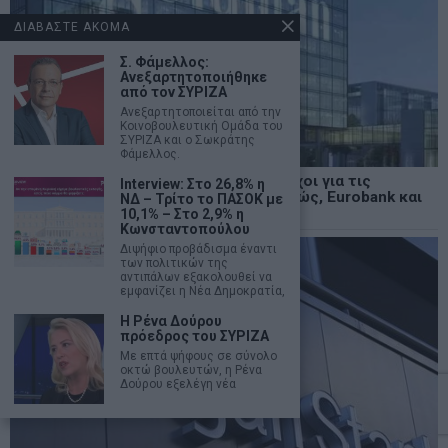
ΔΙΑΒΑΣΤΕ ΑΚΟΜΑ
Σ. Φάμελλος:
Ανεξαρτητοποιήθηκε
από τον ΣΥΡΙΖΑ
Ανεξαρτητοποιείται από την
Κοινοβουλευτική Ομάδα του
ΣΥΡΙΖΑ και ο Σωκράτης
Φάμελλος.
Goldman Sachs: Νέοι υψηλότεροι στόχοι για τις
Interview: Στο 26,8% η
ελληνικές τράπεζες – “buy” για Πειραιώς, Eurobank και
ΝΔ – Τρίτο το ΠΑΣΟΚ με
Alpha Bank
10,1% – Στο 2,9% η
Κωνσταντοπούλου
Διψήφιο προβάδισμα έναντι
των πολιτικών της
αντιπάλων εξακολουθεί να
εμφανίζει η Νέα Δημοκρατία,
Η Ρένα Δούρου
πρόεδρος του ΣΥΡΙΖΑ
Με επτά ψήφους σε σύνολο
οκτώ βουλευτών, η Ρένα
Δούρου εξελέγη νέα