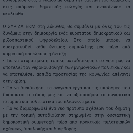
συνεδρίασε στις 8 Μαΐου με θέμα την τακτική του κόμματος
στις επόμενες δημοτικές εκλογές και ανακοίνωσε τα
ακόλουθα:
Ο ΣΥΡΙΖΑ ΕΚΜ στη Ζάκυνθο, θα συμβάλει με όλες του τις
δυνάμεις στην δημιουργία ενός ευρύτατου δημοκρατικού και
ριζοσπαστικού ψηφοδελτίου. Στο οποίο μπορεί να
συστρατευθεί κάθε έντιμος συμπολίτης μας πέρα από
κομματική προέλευση η ένταξη.
• Για να σταματήσει η τοπική αυτοδιοίκηση στο νησί μας να
αποτελεί τον νεροκουβαλητή των μνημονιακών πολιτικών και
να αποτελέσει ασπίδα προστασίας της κοινωνίας απέναντι
στην κρίση.
• Για να διεκδικήσει τα αναγκαία έργα και τις υποδομές που
δικαιούται ο τόπος μας και να αξιοποιήσει τα συγκριτικά
ιστορικά και πολιτιστικά του πλεονεκτήματα.
• Για να διαμορφωθεί ένα νέο πρότυπο σχέσεων του δημότη
με την τοπική αυτοδιοίκηση στηριγμένο στην ουσιαστική
δημοκρατική συμμετοχή, πέρα από πρακτικές πελατειακών
σχέσεων, διαπλοκής και διαφθοράς