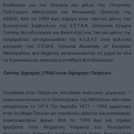
Συνδέσμου για τον Ελαιώνα και μέλος της Επιτροπής
Πολιτισμού, Αθλητισμού και Κοινωνικής Πρόνοιας της
ΚΕΔΚΕ. Από το 1999 έως σήμερα είναι τακτικό μέλος του
Διοικητικού Συμβουλίου της Ε.Ε.Τ.Α.Α. (Ελληνική Εταιρία
Τοπικής Αυτοδιοίκησης και Ανάπτυξης) και Τακτικό μέλος της
τετραμελούς αντιπροσωπείας της Κ.Ε.Δ.Κ.Ε στην πολιτική
επιτροπή του C.E.M.R. (General Assembly of European
Municipalities and Regions), εκπροσωπώντας τη χώρα σε όλα
τα Ευρωπαϊκά και παγκόσμια συνέδρια Αυτοδιοίκησης.
Γιάννης Δημαράς (1946) είναι δήμαρχος Πατρέων.
Γεννήθηκε στην Πάτρα και σπούδασε πολιτικός μηχανικός –
συγκοινωνιολόγος στο Πολυτεχνείο της Μπολόνια, από οπου
αποφοίτησε το 1974. Την περίοδο 1977 – 1992 εργάστηκε
στην 5η Μόμα Πατρών ως υπεύθυνος μελέτης και κατασκευής
συγκοινωνιακών έργων. Από το 1993 έως και σήμερα
εργάζεται στην Κτηματική Υπηρεσία του Υπουργείου