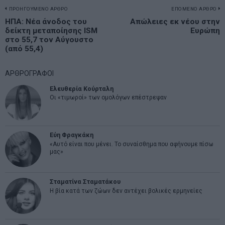
Πλοήγηση
ΠΡΟΗΓΟΥΜΕΝΟ ΑΡΘΡΟ
ΕΠΟΜΕΝΟ ΑΡΘΡΟ
Previous
ΗΠΑ: Νέα άνοδος του
Απώλειες εκ νέου στην
N
άρθρων
δείκτη μεταποίησης ISM
Ευρώπη
post:
p
στο 55,7 τον Αύγουστο
(από 55,4)
ΑΡΘΡΟΓΡΑΦΟΙ
Ελευθερία Κούρταλη
Οι «τιμωροί» των ομολόγων επέστρεψαν
Εύη Φραγκάκη
«Αυτό είναι που μένει. Το συναίσθημα που αφήνουμε πίσω
μας»
Σταματίνα Σταματάκου
Η βία κατά των ζώων δεν αντέχει βολικές ερμηνείες