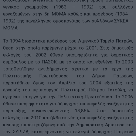
Οικονομικών. Ανέπτυξε συνδικαλιστική δράση διατελώντας
γενικός γραμματέας (1983 – 1992) του συλλόγου
εργαζομένων στην 5η ΜΟΜΑ καθώς και πρόεδρος (1984 –
1992) της πανελλήνιας ομοσπονδίας των συλλόγων ΣΥΚΕΑ –
ΜΟΜΑ.
Το 1994 διορίστηκε πρόεδρος του Λιμενικού Ταμείο Πατρών,
θέση στην οποία παρέμεινε μέχρι το 2001. Στις δημοτικές
εκλογές του 2002 έθεσε υποψηφιότητα για δημοτικός
σύμβουλος με το ΠΑΣΟΚ, με το οποίο και εξελέγη. Το 2003
τοποθετήθηκε αντιδήμαρχος σχετικά με τα έργα της
Πολιτιστικής Πρωτεύουσας του Δήμου Πατρέων,
παραιτήθηκε όμως τον Απρίλιο του 2004 εξαιτίας της
άρνησής του υφυπουργού Πολιτισμού, Πέτρου Τατούλη, να
εγκρίνει τα έργα για την Πολιτιστική Πρωτεύουσα. Το 2006
έθεσε υποψηφιότητα για δήμαρχος, επικεφαλής ανεξάρτητης
παράταξης, συγκεντρώνοντας 18,85%. Στις δημοτικές
εκλογές του 2010 κατήλθε εκ νέου, επικεφαλής ανεξάρτητης
κίνησης υποστηριζόμενη από την Δημοκρατική Αριστερά και
τον ΣΥΡΙΖΑ, καταφέρνοντας να εκλεγεί δήμαρχος Πατρέων