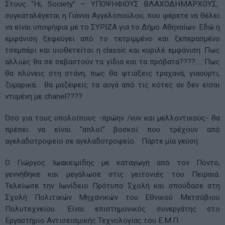
Στους “Hi, Society” – ΥΠΟΨΗΦΙΟΥΣ ΒΛΑΧΟΔΗΜΑΡΧΟΥΣ,
συγκαταλέγεται η Γιάννα Αγγελοπούλου, που φέρετε να θέλει
να είναι υποψήφια με το ΣΥΡΙΖΑ για το Δήμο Αθηναίων. Εδώ η
εμφάνιση ξεφεύγει από το τετριμμένο και ξεπερασμένο
τσεμπέρι και υιοθετείται η classic και κυριλέ εμφάνιση. Πως
αλλιώς θα σε σεβαστούν τα γίδια και τα πρόβατα????…. Πως
θα πλύνεις στη στάνη, πως θα φτιάξεις τραχανά, γιαούρτι,
ζυμαρικά… θα μαζέψεις τα αυγά από τις κότες αν δεν είσαι
ντυμένη με chanel????
Όσο για τους υπολοίπους -πρώην /νυν και μελλοντικούς- θα
πρέπει να είναι “απλοί” βοσκοί που τρέχουν από
αγελαδοτροφείο σε αγελαδοτροφείο. Πάρτε μία γεύση:
Ο Γιώργος Ιωακειμίδης με καταγωγή από τον Πόντο,
γεννήθηκε και μεγάλωσε στις γειτονιές του Πειραιά.
Τελείωσε την Ιωνίδειο Πρότυπο Σχολή και σπούδασε στη
Σχολή Πολιτικών Μηχανικών του Εθνικού Μετσόβιου
Πολυτεχνείου. Είναι επιστημονικός συνεργάτης στο
Εργαστήριο Αντισεισμικής Τεχνολογίας του Ε.Μ.Π.