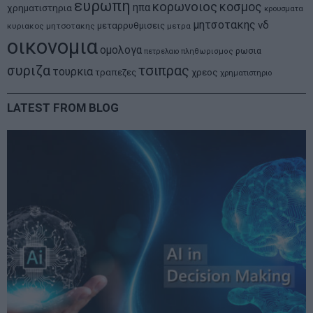
ευρωπη
κορωνοιος
κοσμος
ηπα
χρηματιστηρια
κρουσματα
μητσοτακης
νδ
μεταρρυθμισεις
κυριακος μητσοτακης
μετρα
οικονομια
ομολογα
ρωσια
πετρελαιο
πληθωρισμος
συριζα
τσιπρας
τουρκια
τραπεζες
χρεος
χρηματιστηριο
LATEST FROM BLOG