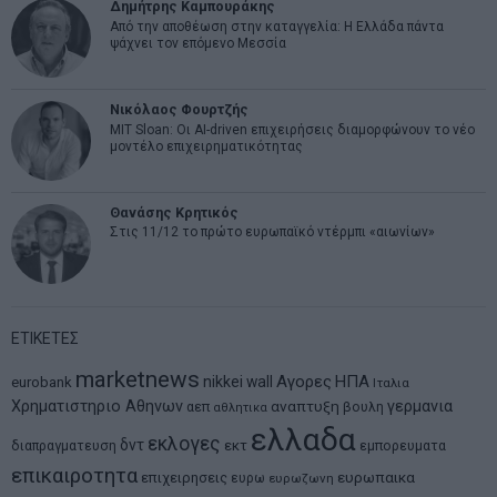
Δημήτρης Καμπουράκης
Από την αποθέωση στην καταγγελία: Η Ελλάδα πάντα
ψάχνει τον επόμενο Μεσσία
Νικόλαος Φουρτζής
MIT Sloan: Οι AI-driven επιχειρήσεις διαμορφώνουν το νέο
μοντέλο επιχειρηματικότητας
Θανάσης Κρητικός
Στις 11/12 το πρώτο ευρωπαϊκό ντέρμπι «αιωνίων»
ΕΤΙΚΕΤΕΣ
marketnews
Αγορες
ΗΠΑ
nikkei
wall
eurobank
Ιταλια
Χρηματιστηριο Αθηνων
αναπτυξη
γερμανια
αεπ
βουλη
αθλητικα
ελλαδα
εκλογες
δντ
εκτ
διαπραγματευση
εμπορευματα
επικαιροτητα
ευρωπαικα
επιχειρησεις
ευρω
ευρωζωνη