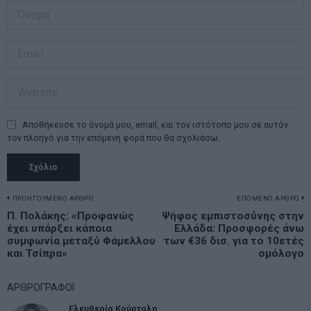
Αποθήκευσε το όνομά μου, email, και τον ιστότοπο μου σε αυτόν
τον πλοηγό για την επόμενη φορά που θα σχολιάσω.
Πλοήγηση
ΠΡΟΗΓΟΥΜΕΝΟ ΑΡΘΡΟ
ΕΠΟΜΕΝΟ ΑΡΘΡΟ
Previous
Π. Πολάκης: «Προφανώς
Ψήφος εμπιστοσύνης στην
N
άρθρων
έχει υπάρξει κάποια
Ελλάδα: Προσφορές άνω
post:
p
συμφωνία μεταξύ Φάμελλου
των €36 δισ. για το 10ετές
και Τσίπρα»
ομόλογο
ΑΡΘΡΟΓΡΑΦΟΙ
Ελευθερία Κούρταλη