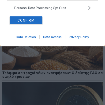
Personal Data Processing Opt Outs
CONFIRM
Data Deletion
Data Access
Privacy Policy
Τρόφιμα σε τροχιά νέων ανατιμήσεων: Ο δείκτης FAO σε
υψηλό τριετίας