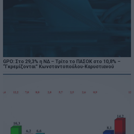
GPO: Στο 29,3% η ΝΔ – Τρίτο το ΠΑΣΟΚ στο 10,8% –
“Γκρεμίζονται” Κωνσταντοπούλου-Καρυστιανού