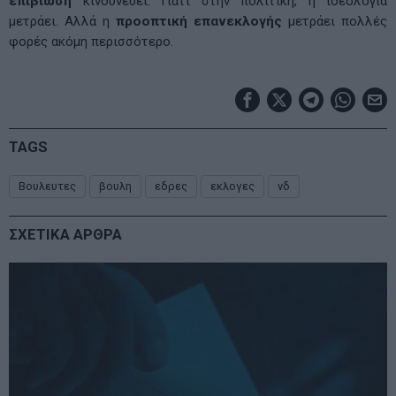
επιβίωση
κινδυνεύει. Γιατί στην πολιτική, η ιδεολογία
μετράει. Αλλά η
προοπτική επανεκλογής
μετράει πολλές
φορές ακόμη περισσότερο.
TAGS
Βουλευτες
βουλη
εδρες
εκλογες
νδ
ΣΧΕΤΙΚΑ ΑΡΘΡΑ