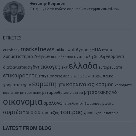
Θανάσης Κρητικός
Στις 11/12 το πρώτο ευρωπαϊκό ντέρμπι «αιωνίων»
ΕΤΙΚΕΤΕΣ
marketnews
Αγορες
ΗΠΑ
nikkei
wall
eurobank
Ιταλια
Χρηματιστηριο Αθηνων
αναπτυξη
γερμανια
αεπ
βουλη
αθλητικα
ελλαδα
εκλογες
δντ
εκτ
διαπραγματευση
εμπορευματα
επικαιροτητα
ευρωπαικα
επιχειρησεις
ευρω
ευρωζωνη
ευρωπη
κορωνοιος
κοσμος
ηπα
χρηματιστηρια
κρουσματα
μητσοτακης
νδ
μεταρρυθμισεις
κυριακος μητσοτακης
μετρα
οικονομια
ομολογα
ρωσια
πετρελαιο
πληθωρισμος
συριζα
τσιπρας
τουρκια
τραπεζες
χρεος
χρηματιστηριο
LATEST FROM BLOG