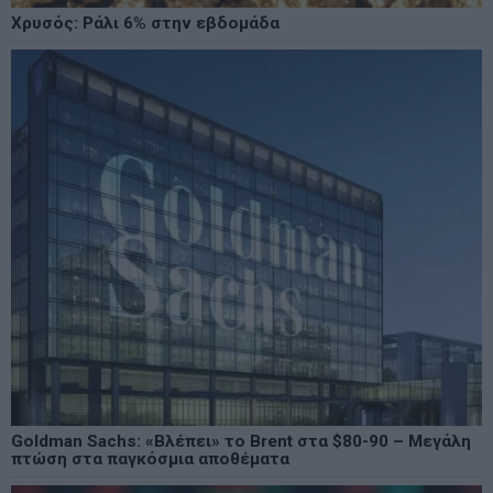
Χρυσός: Ράλι 6% στην εβδομάδα
Goldman Sachs: «Βλέπει» το Brent στα $80-90 – Μεγάλη
πτώση στα παγκόσμια αποθέματα