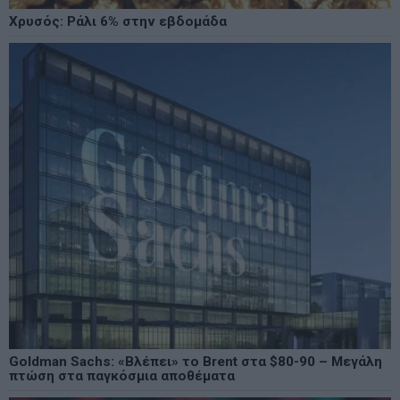
Χρυσός: Ράλι 6% στην εβδομάδα
Goldman Sachs: «Βλέπει» το Brent στα $80-90 – Μεγάλη
πτώση στα παγκόσμια αποθέματα