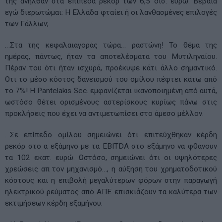
της ανήλθαν στα επίπεδα ρεκόρ των 6,5 δισ. ευρώ. Βέβαια
εγώ διερωτώμαι: Η Ελλάδα φταίει ή οι λανθασμένες επιλογές
των Γάλλων;
…Στα της κεφαλαιαγοράς τώρα… ραστώνη! Το θέμα της
ημέρας, πάντως, ήταν τα αποτελέσματα του Μυτιληναίου.
Πέραν του ότι ήταν ισχυρά, προέκυψε κάτι άλλο σημαντικό.
Οτι το μέσο κόστος δανεισμού του ομίλου πέφτει κάτω από
το 7%! Η Pantelakis Sec. εμφανίζεται ικανοποιημένη από αυτά,
ωστόσο θέτει ορισμένους αστερίσκους κυρίως πάνω στις
προκλήσεις που έχει να αντιμετωπίσει στο άμεσο μέλλον.
…Σε επίπεδο ομίλου σημειώνει ότι επιτεύχθηκαν κέρδη
ρεκόρ στο α εξάμηνο με τα EBITDA στο εξάμηνο να φθάνουν
τα 102 εκατ. ευρώ. Ωστόσο, σημειώνει ότι οι υψηλότερες
χρεώσεις απ τον μηχανισμό…, η αύξηση του χρηματοδοτικού
κόστους και η επιβολή μεγαλύτερων φόρων στην παραγωγή
ηλεκτρικού ρεύματος από ΑΠΕ επισκιάζουν τα καλύτερα των
εκτιμήσεων κέρδη εξαμήνου.