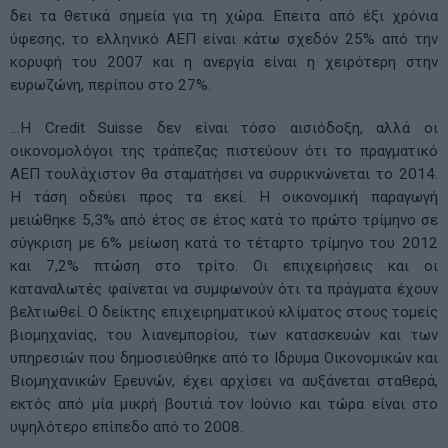
δει τα θετικά σημεία για τη χώρα. Επειτα από έξι χρόνια
ύφεσης, το ελληνικό ΑΕΠ είναι κάτω σχεδόν 25% από την
κορυφή του 2007 και η ανεργία είναι η χειρότερη στην
ευρωζώνη, περίπου στο 27%.
…Η Credit Suisse δεν είναι τόσο αισιόδοξη, αλλά οι
οικονομολόγοι της τράπεζας πιστεύουν ότι το πραγματικό
ΑΕΠ τουλάχιστον θα σταματήσει να συρρικνώνεται το 2014.
Η τάση οδεύει προς τα εκεί. Η οικονομική παραγωγή
μειώθηκε 5,3% από έτος σε έτος κατά το πρώτο τρίμηνο σε
σύγκριση με 6% μείωση κατά το τέταρτο τρίμηνο του 2012
και 7,2% πτώση στο τρίτο. Οι επιχειρήσεις και οι
καταναλωτές φαίνεται να συμφωνούν ότι τα πράγματα έχουν
βελτιωθεί. Ο δείκτης επιχειρηματικού κλίματος στους τομείς
βιομηχανίας, του λιανεμπορίου, των κατασκευών και των
υπηρεσιών που δημοσιεύθηκε από το Ιδρυμα Οικονομικών και
Βιομηχανικών Ερευνών, έχει αρχίσει να αυξάνεται σταθερά,
εκτός από μία μικρή βουτιά τον Ιούνιο και τώρα είναι στο
υψηλότερο επίπεδο από το 2008.