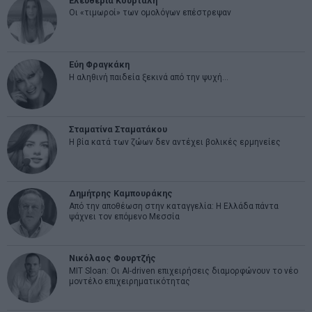
Ελευθερία Κούρταλη
Οι «τιμωροί» των ομολόγων επέστρεψαν
Εύη Φραγκάκη
Η αληθινή παιδεία ξεκινά από την ψυχή…
Σταματίνα Σταματάκου
Η βία κατά των ζώων δεν αντέχει βολικές ερμηνείες
Δημήτρης Καμπουράκης
Από την αποθέωση στην καταγγελία: Η Ελλάδα πάντα
ψάχνει τον επόμενο Μεσσία
Νικόλαος Φουρτζής
MIT Sloan: Οι AI-driven επιχειρήσεις διαμορφώνουν το νέο
μοντέλο επιχειρηματικότητας