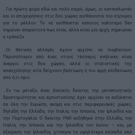
…Για πρώτη φορά εδώ και πολύ καιρό, όμως, οι καταναλωτές
και οι επιχειρήσεις στις δύο χώρες αισθάνονται πιο σίγουροι
για το μέλλον. Το να αισθάνεται κάποιος καλύτερα δεν
σημαίνει απαραίτητα πως είναι, αλλά είναι μία αρχή, σημειώνει
η τράπεζα.
…Οι θετικές αλλαγές έχουν αρχίσει να συμβαίνουν.
Περισσότεροι από ένας στους τέσσερις ενήλικες είναι
άνεργοι στις δύο χώρες, αλλά οι στατιστικές της
απασχόλησης είτε δείχνουν βελτίωση ή πιο αργή επιδείνωση
από ό,τι πριν.
…Εν τω μεταξύ, ένας βασικός δείκτης της μεταποιητικής
δραστηριότητας και εμπιστοσύνης έχει αρχίσει να αυξάνεται
σε όλη την Ευρώπη, ακόμη και στις περιφερειακές χώρες,
δηλαδή την Ελλάδα, την Ιταλία, την Ισπανία, την Ιρλανδία και
την Πορτογαλία. Ο δείκτης PMI αυξήθηκε στην Ελλάδα, την
Ιταλία, την Ισπανία και την Ιρλανδία τον Ιούνιο – και, με
εξαίρεση την Ιρλανδία, χτύπησε τα υψηλότερα επίπεδα από