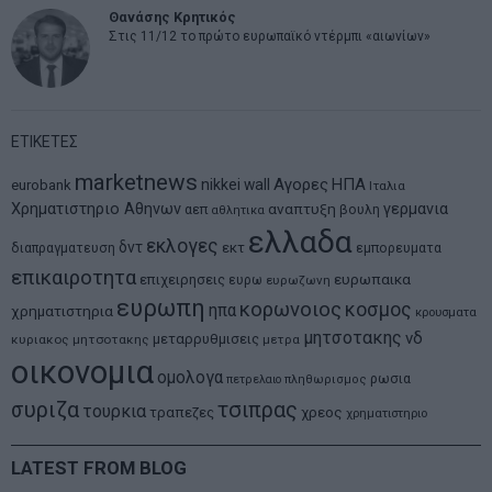
Θανάσης Κρητικός
Στις 11/12 το πρώτο ευρωπαϊκό ντέρμπι «αιωνίων»
ΕΤΙΚΕΤΕΣ
marketnews
Αγορες
ΗΠΑ
nikkei
wall
eurobank
Ιταλια
Χρηματιστηριο Αθηνων
αναπτυξη
γερμανια
αεπ
βουλη
αθλητικα
ελλαδα
εκλογες
δντ
εκτ
διαπραγματευση
εμπορευματα
επικαιροτητα
ευρωπαικα
επιχειρησεις
ευρω
ευρωζωνη
ευρωπη
κορωνοιος
κοσμος
ηπα
χρηματιστηρια
κρουσματα
μητσοτακης
νδ
μεταρρυθμισεις
κυριακος μητσοτακης
μετρα
οικονομια
ομολογα
ρωσια
πετρελαιο
πληθωρισμος
συριζα
τσιπρας
τουρκια
τραπεζες
χρεος
χρηματιστηριο
LATEST FROM BLOG