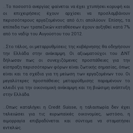
…Tο ποσοστό ανεργίας φαίνεται να έχει χτυπήσει κορυφή και
οι επιχειρήσεις έχουν αρχίσει να προσλαμβάνουν
περισσότερους εργαζομένους από ό,τι απολύουν. Επίσης, τα
επίπεδα των τραπεζικών καταθέσεων έχουν αυξηθεί κατά 7%
από το ναδίρ του Αυγούστου του 2012.
…Στο τέλος, οι μεταρρυθμίσεις της κυβέρνησης θα οδηγήσουν
την Ελλάδα στην ανάκαμψη. Οι αξιωματούχοι του ΔΝΤ
δήλωσαν πως οι συνεχιζόμενες προσπάθειες για την
είσπραξη περισσότερων φόρων είναι ζωτικής σημασίας, όπως
είναι και τα σχέδια για τη μείωση των εργαζομένων του. Οι
μεγαλύτερες προσπάθειες μεταρρύθμισης παραμένουν το
κλειδί για την οικονομική ανάκαμψη και τη βιώσιμη ανάπτυξη
στην Ελλάδα.
…Οπως καταλήγει η Credit Suisse, η ταλαιπωρία δεν έχει
τελειώσει για τις ευρωπαϊκές οικονομίες, ωστόσο, η
αιμορραγία επιβραδύνεται και σύντομα να σταματήσει
εντελώς.