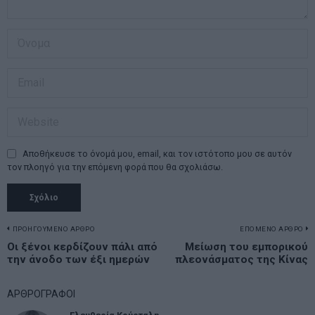
Αποθήκευσε το όνομά μου, email, και τον ιστότοπο μου σε αυτόν
τον πλοηγό για την επόμενη φορά που θα σχολιάσω.
Πλοήγηση
ΠΡΟΗΓΟΥΜΕΝΟ ΑΡΘΡΟ
ΕΠΟΜΕΝΟ ΑΡΘΡΟ
Previous
Οι ξένοι κερδίζουν πάλι από
Μείωση του εμπορικού
N
άρθρων
την άνοδο των έξι ημερών
πλεονάσματος της Κίνας
post:
p
ΑΡΘΡΟΓΡΑΦΟΙ