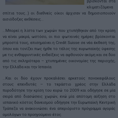
βρίσκονται στα
κλιματιζόμενα
σπίτια τους…) οι διεθνείς οίκοι άρχισαν να δημοσιοποιούν
αισιόδοξες εκθέσεις…
…Μπορεί η λίστα των χωρών που χτυπήθηκαν από την κρίση
να είναι μακρά, ωστόσο, οι πιο φωτεινές ημέρες βρίσκονται
μπροστά τους, επισημαίνει η Credit Suisse σε νέα έκθεσή της,
όπου και τονίζει πως ήρθε το τέλος της ευρωπαϊκής ύφεσης
με τις ενθαρρυντικές ενδείξεις να αφθονούν ακόμη και σε δύο
από τις σκληρότερα – χτυπημένες οικονομίες της περιοχής,
την Ελλάδα και την Ισπανία.
…Και οι δύο έχουν προκαλέσει αρκετούς πονοκεφάλους
στους επενδυτές – το τεράστιο χρέος στην Ελλάδα
πυροδότησε την κρίση του ευρώ το 2009 και οδήγησε σε μία
σειρά από διασώσεις χωρών, ενώ μία απότομη αύξηση στο
ισπανικό κόστος δανεισμού οδήγησε την Ευρωπαϊκή Κεντρική
Τράπεζα να ανακοινώσει ένα απεριόριστο πρόγραμμα αγοράς
ομολόγων το προηγούμενο έτος.