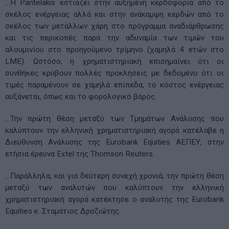
…Η Pantelakis εστιάζει στην αυξημένη κερδοφορία από το
σκέλος ενέργειας αλλά και στην ανάκαμψη κερδών από το
σκέλος των μετάλλων χάρη στο πρόγραμμα αναδιάρθρωσης
και τις περικοπές παρά την αδυναμία των τιμών του
αλουμινίου στο προηγούμενο τρίμηνο (χαμηλά 4 ετών στο
LME). Ωστόσο, η χρηματιστηριακή επισημαίνει ότι οι
συνθήκες κρύβουν πολλές προκλήσεις με δεδομένο ότι οι
τιμές παραμένουν σε χαμηλά επίπεδα, το κόστος ενέργειας
αυξάνεται, όπως και το φορολογικό βάρος.
…Την πρώτη θέση μεταξύ των Τμημάτων Ανάλυσης που
καλύπτουν την ελληνική χρηματιστηριακή αγορά κατέλαβε η
Διεύθυνση Ανάλυσης της Eurobank Equities ΑΕΠΕΥ, στην
ετήσια έρευνα Extel της Thomson Reuters.
…Παράλληλα, και για δεύτερη συνεχή χρονιά, την πρώτη θέση
μεταξύ των αναλυτών που καλύπτουν την ελληνική
χρηματιστηριακή αγορά κατέκτησε ο αναλυτής της Eurobank
Equities κ. Σταμάτιος Δραζιώτης.