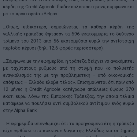
κέρδη της Credit Agricole δωδεκαπλασιάστηκαν», σύμφωνα και
με το πρακτορείο «Belga».
…Οπως, ειδικότερα, σημειώνεται, τα καθαρά κέρδη της
γαλλικής τράπεζας έφτασαν τα 696 εκατομμύρια το δεύτερο
τρίμηνο του 2013 από 56 εκατομμύρια ευρώ την αντίστοιχη
περίοδο πέρυσι (δηλ. 12,6 φορές περισσότερα).
…Σύμφωνα με την εφημερίδα, η τράπεζα δείχνει να ανακάμπτει
με ταχύτατους ρυθμούς από τη στιγμή που «ο πολυετής
εναγκαλισμός της με την προβληματική – από οικονομικής
απόψεως – Ελλάδα έλαβε τέλος». Επισημαίνεται ότι πριν από
12 μήνες η Credit Agricole κατέγραφε απώλειες ύψους 370
εκατ. ευρώ λόγω της Εμπορικής Τράπεζας, την οποία τελικά
κατάφερε να πουλήσει αντί συμβολικού αντίτιμου ενός ευρώ
στην Alpha Bank.
…Η εφημερίδα υπενθυμίζει ότι τα προηγούμενα έτη η τράπεζα
είχε «φθάσει στο κόκκινο» λόγω της Ελλάδας και οι ζημιές