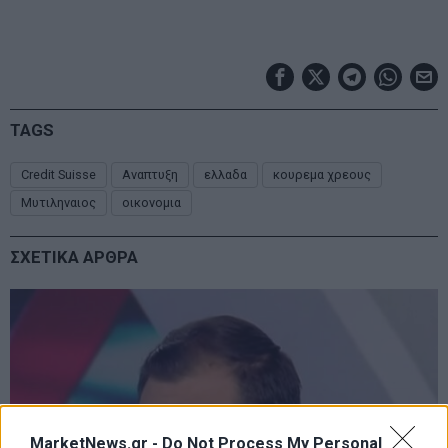
TAGS
Credit Suisse
Αναπτυξη
ελλαδα
κουρεμα χρεους
Μυτιληναιος
οικονομια
ΣΧΕΤΙΚΑ ΑΡΘΡΑ
MarketNews.gr -
Do Not Process My Personal