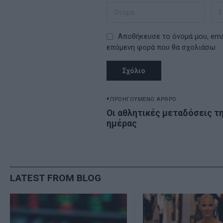
Αποθήκευσε το όνομά μου, emai
επόμενη φορά που θα σχολιάσω.
Πλοήγηση
ΠΡΟΗΓΟΥΜΕΝΟ ΑΡΘΡΟ
Previous
Οι αθλητικές μεταδόσεις τ
άρθρων
ημέρας
post:
LATEST FROM BLOG