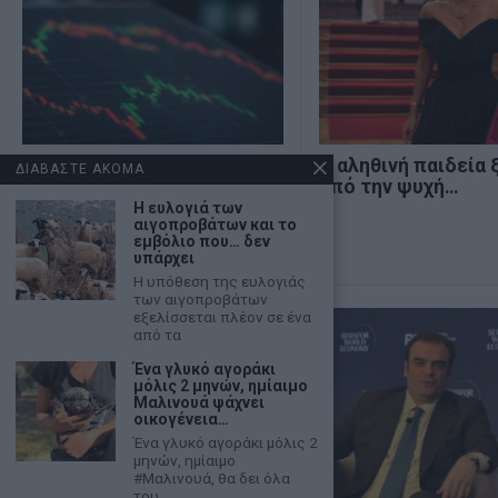
Χρηματιστήριο: Δεύτερη
Η αληθινή παιδεία 
ΔΙΑΒΑΣΤΕ ΑΚΟΜΑ
ημέρα πτώσης με τζίρο
από την ψυχή…
€320 εκατ.
Η ευλογιά των
αιγοπροβάτων και το
εμβόλιο που… δεν
υπάρχει
Η υπόθεση της ευλογιάς
των αιγοπροβάτων
εξελίσσεται πλέον σε ένα
από τα
Ένα γλυκό αγοράκι
μόλις 2 μηνών, ημίαιμο
Μαλινουά ψάχνει
οικογένεια…
Ένα γλυκό αγοράκι μόλις 2
μηνών, ημίαιμο
#Μαλινουά, θα δει όλα
του