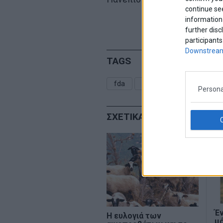
continue se
information 
further disc
participants
Downstream
TAGS
fda
pfizer
αντιεμβολιασ
Persona
ΣΧΕΤΙΚΑ ΑΡΘΡΑ
Έν
Η ευλογιά των
μό