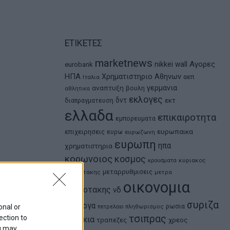
ΕΤΙΚΕΤΕΣ
marketnews
Αγορες
nikkei
wall
eurobank
ΗΠΑ
Χρηματιστηριο Αθηνων
αεπ
Ιταλια
αναπτυξη
γερμανια
βουλη
αθλητικα
εκλογες
δντ
εκτ
διαπραγματευση
ελλαδα
επικαιροτητα
εμπορευματα
ευρωπαικα
επιχειρησεις
ευρω
ευρωζωνη
ευρωπη
ηπα
χρηματιστηρια
κορωνοιος
κοσμος
κρουσματα
κυριακος
μεταρρυθμισεις
μητσοτακης
μετρα
οικονομια
μητσοτακης
νδ
συριζα
ομολογα
ρωσια
onal or
πετρελαιο
πληθωρισμος
τσιπρας
ection to
τουρκια
τραπεζες
χρεος
ou may