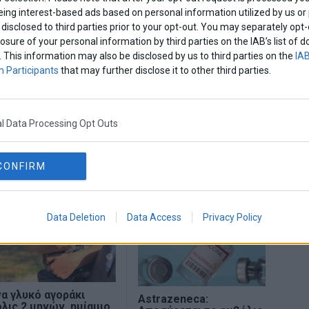
eing interest-based ads based on personal information utilized by us or
disclosed to third parties prior to your opt-out. You may separately opt-
Share This
losure of your personal information by third parties on the IAB’s list o
. This information may also be disclosed by us to third parties on the
IAB
 Participants
that may further disclose it to other third parties.
τες
εγκριση
εμβολιο
l Data Processing Opt Outs
CONFIRM
Data Deletion
Data Access
Privacy Policy
α γλυκό αγοράκι
Astrazeneca:
λις 2 μηνών, ημίαιμο