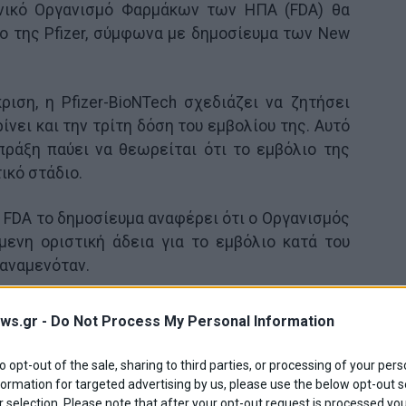
θνικό Οργανισμό Φαρμάκων των ΗΠΑ (FDA) θα
ο της Pfizer, σύμφωνα με δημοσίευμα των New
ιση, η Pfizer-BioNTech σχεδιάζει να ζητήσει
ίνει και την τρίτη δόση του εμβολίου της. Αυτό
 πράξη παύει να θεωρείται ότι το εμβόλιο της
ικό στάδιο.
 FDA το δημοσίευμα αναφέρει ότι ο Οργανισμός
ενη οριστική άδεια για το εμβόλιο κατά του
 αναμενόταν.
ws.gr -
Do Not Process My Personal Information
λίου της Pfizer είναι πολύ σημαντική, καθώς θα
χρεωτικότητας του εμβολιασμού σε δημόσιους
to opt-out of the sale, sharing to third parties, or processing of your pers
νισμούς, όπως είναι ο στρατός ή ορισμένα
formation for targeted advertising by us, please use the below opt-out s
 selection. Please note that after your opt-out request is processed y