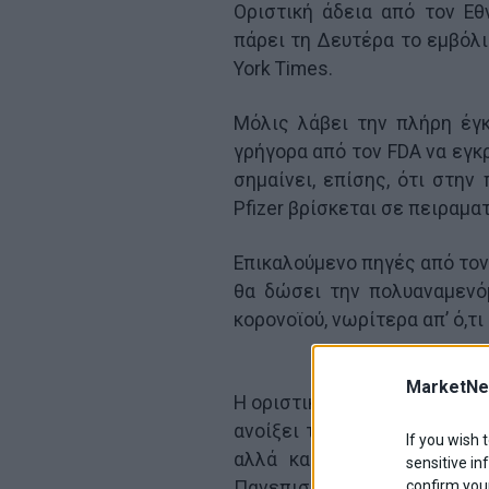
Οριστική άδεια από τον Ε
πάρει τη Δευτέρα το εμβόλι
York Times.
Μόλις λάβει την πλήρη έγκρ
γρήγορα από τον FDA να εγκρ
σημαίνει, επίσης, ότι στην
Pfizer βρίσκεται σε πειραματ
Επικαλούμενο πηγές από τον
θα δώσει την πολυαναμενόμ
κορονοϊού, νωρίτερα απ’ ό,τι
MarketNe
Η οριστική έγκριση του εμβο
ανοίξει τον δρόμο της υπο
If you wish 
αλλά και ιδιωτικούς οργα
sensitive in
confirm your
Πανεπιστήμια.