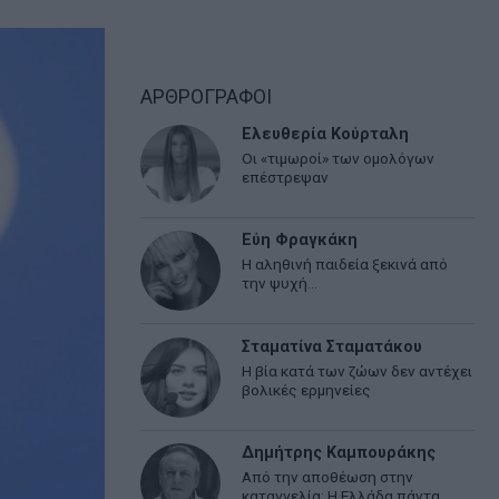
ΑΡΘΡΟΓΡΑΦΟΙ
Ελευθερία Κούρταλη
Οι «τιμωροί» των ομολόγων
επέστρεψαν
Εύη Φραγκάκη
Η αληθινή παιδεία ξεκινά από
την ψυχή…
Σταματίνα Σταματάκου
Η βία κατά των ζώων δεν αντέχει
βολικές ερμηνείες
Δημήτρης Καμπουράκης
Από την αποθέωση στην
καταγγελία: Η Ελλάδα πάντα