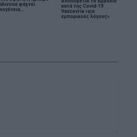
Αποσύρεται το εμβόλιο
αλινουά ψάχνει
κατά της Covid-19
ικογένεια…
Vaxzevria «για
εμπορικούς λόγους»