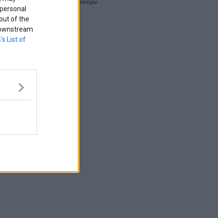
χρηματιστηριο
 personal
out of the
f downstream
’s List of