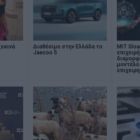
ξεκινά
Διαθέσιμο στην Ελλάδα το
MIT Sloan
Jaecoo 5
επιχειρή
διαμορφ
μοντέλο
επιχειρ