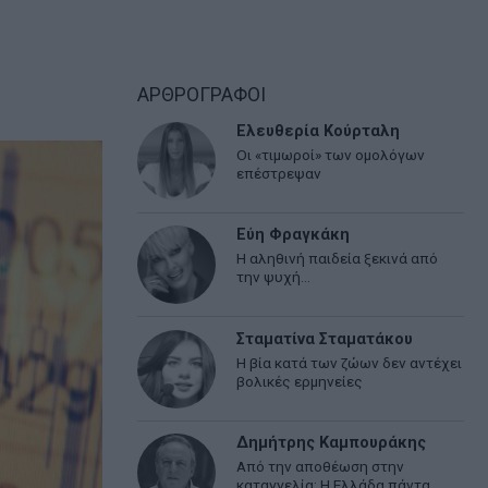
ΑΡΘΡΟΓΡΑΦΟΙ
Ελευθερία Κούρταλη
Οι «τιμωροί» των ομολόγων
επέστρεψαν
Εύη Φραγκάκη
Η αληθινή παιδεία ξεκινά από
την ψυχή…
Σταματίνα Σταματάκου
Η βία κατά των ζώων δεν αντέχει
βολικές ερμηνείες
Δημήτρης Καμπουράκης
Από την αποθέωση στην
καταγγελία: Η Ελλάδα πάντα