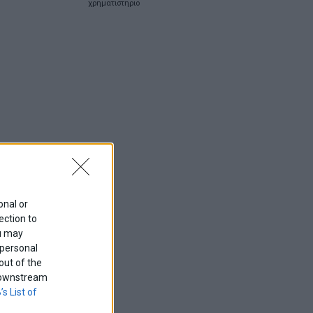
χρηματιστηριο
onal or
ection to
ou may
 personal
out of the
f downstream
’s List of