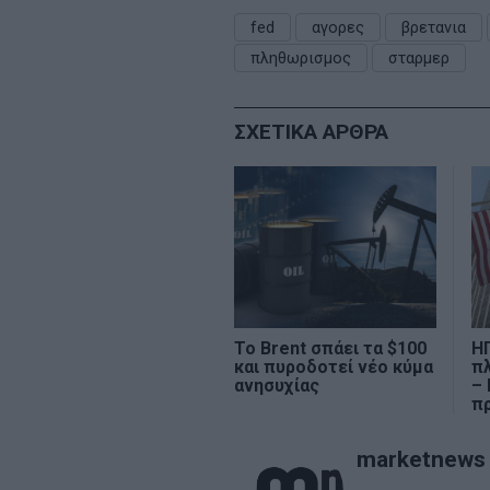
fed
αγορες
βρετανια
πληθωρισμος
σταρμερ
ΣΧΕΤΙΚΑ ΑΡΘΡΑ
Το Brent σπάει τα $100
ΗΠ
και πυροδοτεί νέο κύμα
π
ανησυχίας
– 
π
marketnews