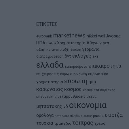
ΕΤΙΚΕΤΕΣ
marketnews
Αγορες
nikkei
wall
eurobank
ΗΠΑ
Χρηματιστηριο Αθηνων
αεπ
Ιταλια
αναπτυξη
γερμανια
βουλη
αθλητικα
εκλογες
δντ
εκτ
διαπραγματευση
ελλαδα
επικαιροτητα
εμπορευματα
ευρωπαικα
επιχειρησεις
ευρω
ευρωζωνη
ευρωπη
ηπα
χρηματιστηρια
κορωνοιος
κοσμος
κρουσματα
κυριακος
μεταρρυθμισεις
μητσοτακης
μετρα
οικονομια
μητσοτακης
νδ
συριζα
ομολογα
ρωσια
πετρελαιο
πληθωρισμος
τσιπρας
τουρκια
τραπεζες
χρεος