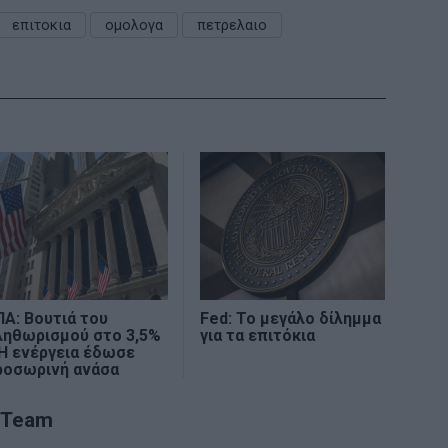
επιτοκια
ομολογα
πετρελαιο
Α: Βουτιά του
Fed: Το μεγάλο δίλημμα
ληθωρισμού στο 3,5%
για τα επιτόκια
Η ενέργεια έδωσε
ροσωρινή ανάσα
 Team