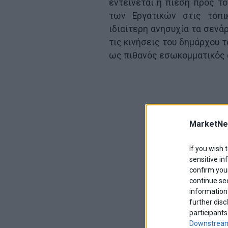
εντείνεται η πίεση προς τ
των Εργατικών στις τοπι
ιδιαίτερη ανησυχία τα σενά
τις κινήσεις του δημάρχου 
ως πιθανός εσωκομματικός 
MarketNe
If you wish 
sensitive in
confirm your
continue se
information 
further disc
participants
Downstream