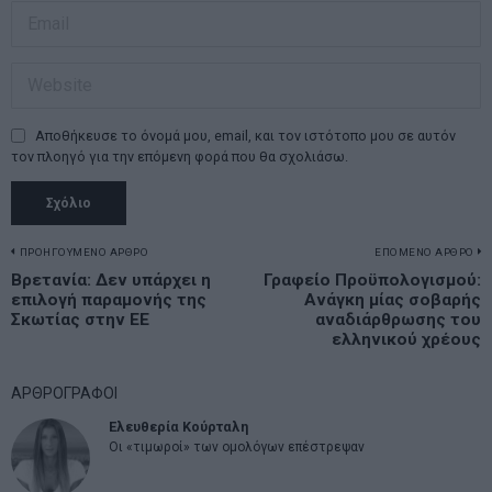
Αποθήκευσε το όνομά μου, email, και τον ιστότοπο μου σε αυτόν
τον πλοηγό για την επόμενη φορά που θα σχολιάσω.
Πλοήγηση
ΠΡΟΗΓΟΥΜΕΝΟ ΑΡΘΡΟ
ΕΠΟΜΕΝΟ ΑΡΘΡΟ
Previous
Βρετανία: Δεν υπάρχει η
Γραφείο Προϋπολογισμού:
N
άρθρων
επιλογή παραμονής της
Ανάγκη μίας σοβαρής
post:
p
Σκωτίας στην ΕΕ
αναδιάρθρωσης του
ελληνικού χρέους
ΑΡΘΡΟΓΡΑΦΟΙ
Ελευθερία Κούρταλη
Οι «τιμωροί» των ομολόγων επέστρεψαν