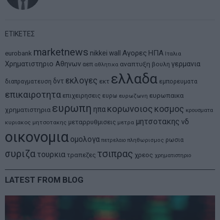
ΕΤΙΚΕΤΕΣ
marketnews
Αγορες
ΗΠΑ
nikkei
wall
eurobank
Ιταλια
Χρηματιστηριο Αθηνων
αναπτυξη
γερμανια
αεπ
βουλη
αθλητικα
ελλαδα
εκλογες
δντ
εκτ
διαπραγματευση
εμπορευματα
επικαιροτητα
ευρωπαικα
επιχειρησεις
ευρω
ευρωζωνη
ευρωπη
κορωνοιος
κοσμος
ηπα
χρηματιστηρια
κρουσματα
μητσοτακης
νδ
μεταρρυθμισεις
κυριακος μητσοτακης
μετρα
οικονομια
ομολογα
ρωσια
πετρελαιο
πληθωρισμος
συριζα
τσιπρας
τουρκια
τραπεζες
χρεος
χρηματιστηριο
LATEST FROM BLOG