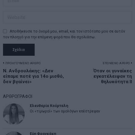
Αποθήκευσε το όνομά μου, email, και τον ιστότοπο μου σε αυτόν
τον πλοηγό για την επόμενη φορά που θα σχολιάσω.
Πλοήγηση
ΠΡΟΗΓΟΥΜΕΝΟ ΑΡΘΡΟ
ΕΠΟΜΕΝΟ ΑΡΘΡΟ
Previous
Ν. Ανδρουλάκης: «Δεν
Όταν οι γυναίκες
N
άρθρων
είπαμε ποτέ για 14ο μισθό,
εγκατέλειψαν τη
post:
p
δεν βγαίνει»
θηλυκότητα II
ΑΡΘΡΟΓΡΑΦΟΙ
Ελευθερία Κούρταλη
Οι «τιμωροί» των ομολόγων επέστρεψαν
Εύη Φραγκάκη