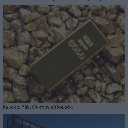
Χρυσός: Ράλι 6% στην εβδομάδα