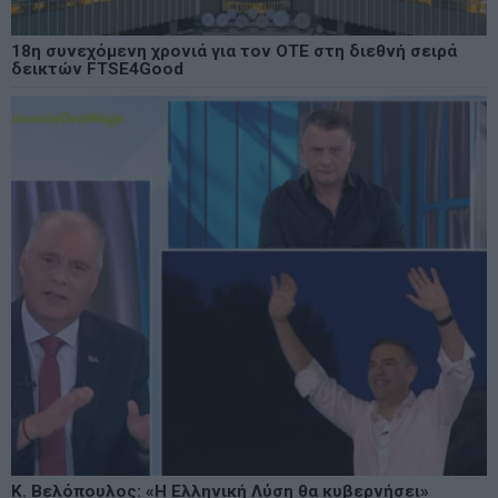
18η συνεχόμενη χρονιά για τον ΟΤΕ στη διεθνή σειρά
δεικτών FTSE4Good
Κ. Βελόπουλος: «Η Ελληνική Λύση θα κυβερνήσει»