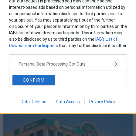
opt-out request is processed you may continue seeing
interest-based ads based on personal information utilized by
ΕΤΙΚΕΤΕΣ
us or personal information disclosed to third parties prior to
marketnews
your opt-out. You may separately opt-out of the further
Αγορες
ΗΠΑ
nikkei
wall
eurobank
Ιταλια
disclosure of your personal information by third parties on the
Χρηματιστηριο Αθηνων
αναπτυξη
γερμανια
αεπ
βουλη
αθλητικα
IAB’s list of downstream participants. This information may
ελλαδα
εκλογες
δντ
εκτ
διαπραγματευση
εμπορευματα
also be disclosed by us to third parties on the
IAB’s List of
Downstream Participants
that may further disclose it to other
επικαιροτητα
ευρωπαικα
επιχειρησεις
ευρω
ευρωζωνη
third parties.
ευρωπη
κορωνοιος
κοσμος
ηπα
χρηματιστηρια
κρουσματα
μητσοτακης
νδ
Personal Data Processing Opt Outs
μεταρρυθμισεις
κυριακος μητσοτακης
μετρα
οικονομια
ομολογα
ρωσια
πετρελαιο
πληθωρισμος
CONFIRM
συριζα
τσιπρας
τουρκια
τραπεζες
χρεος
χρηματιστηριο
LATEST FROM BLOG
Data Deletion
Data Access
Privacy Policy