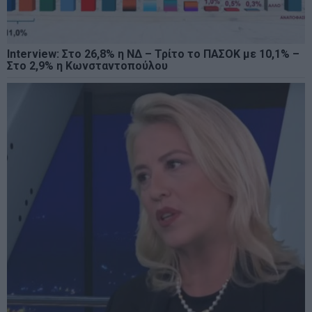
Interview: Στο 26,8% η ΝΔ – Τρίτο το ΠΑΣΟΚ με 10,1% –
Στο 2,9% η Κωνσταντοπούλου