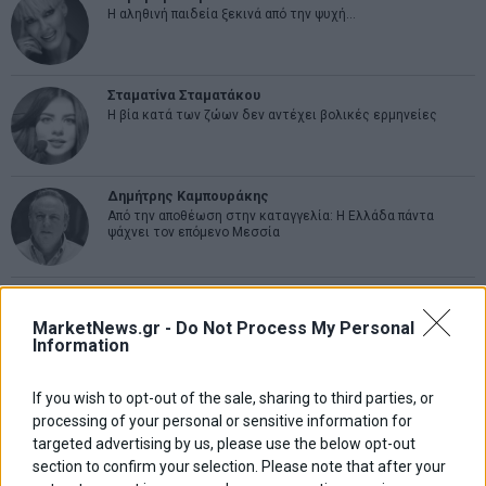
Η αληθινή παιδεία ξεκινά από την ψυχή…
Σταματίνα Σταματάκου
Η βία κατά των ζώων δεν αντέχει βολικές ερμηνείες
Δημήτρης Καμπουράκης
Από την αποθέωση στην καταγγελία: Η Ελλάδα πάντα
ψάχνει τον επόμενο Μεσσία
Νικόλαος Φουρτζής
MIT Sloan: Οι AI-driven επιχειρήσεις διαμορφώνουν το νέο
MarketNews.gr -
Do Not Process My Personal
μοντέλο επιχειρηματικότητας
Information
Θανάσης Κρητικός
If you wish to opt-out of the sale, sharing to third parties, or
Στις 11/12 το πρώτο ευρωπαϊκό ντέρμπι «αιωνίων»
processing of your personal or sensitive information for
targeted advertising by us, please use the below opt-out
section to confirm your selection. Please note that after your