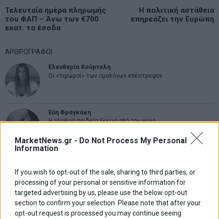
Πλοήγηση
Previous
Τελευταία ημέρα πληρωμής
Η πολιτική αστάθεια
N
άρθρων
του ΦΑΠ – Άνω των €700
επηρεάζει την Ευρώπη
post:
p
εκατ. τα έσοδα
ΑΡΘΡΟΓΡΑΦΟΙ
Ελευθερία Κούρταλη
Οι «τιμωροί» των ομολόγων επέστρεψαν
Εύη Φραγκάκη
Η αληθινή παιδεία ξεκινά από την ψυχή…
MarketNews.gr -
Do Not Process My Personal
Information
Σταματίνα Σταματάκου
Η βία κατά των ζώων δεν αντέχει βολικές ερμηνείες
If you wish to opt-out of the sale, sharing to third parties, or
processing of your personal or sensitive information for
targeted advertising by us, please use the below opt-out
Δημήτρης Καμπουράκης
section to confirm your selection. Please note that after your
Από την αποθέωση στην καταγγελία: Η Ελλάδα πάντα
opt-out request is processed you may continue seeing
ψάχνει τον επόμενο Μεσσία