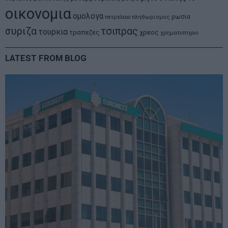
οικονομια
ομολογα
ρωσια
πετρελαιο
πληθωρισμος
συριζα
τσιπρας
τουρκια
τραπεζες
χρεος
χρηματιστηριο
LATEST FROM BLOG