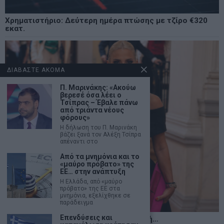
Χρηματιστήριο: Δεύτερη ημέρα πτώσης με τζίρο €320
εκατ.
ΔΙΑΒΑΣΤΕ ΑΚΟΜΑ
Π. Μαρινάκης: «Ακούω
βερεσέ όσα λέει ο
Τσίπρας – Έβαλε πάνω
από τριάντα νέους
φόρους»
Η δήλωση του Π. Μαρινάκη
βάζει ξανά τον Αλέξη Τσίπρα
απέναντι στο
Από τα μνημόνια και το
«μαύρο πρόβατο» της
ΕΕ… στην ανάπτυξη
Η Ελλάδα, από «μαύρο
πρόβατο» της ΕΕ στα
μνημόνια, εξελίχθηκε σε
παράδειγμα
Επενδύσεις και
Η αληθινή παιδεία ξεκινά από την ψυχή…