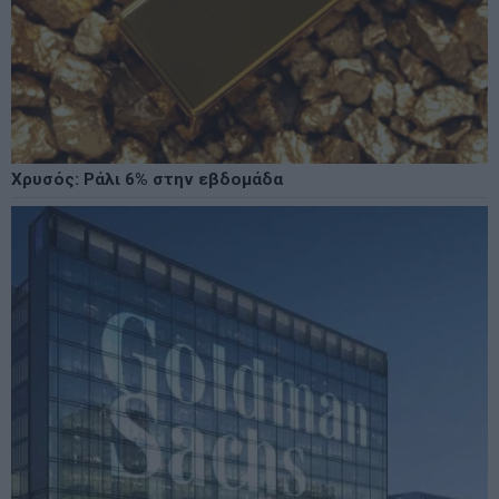
Χρυσός: Ράλι 6% στην εβδομάδα