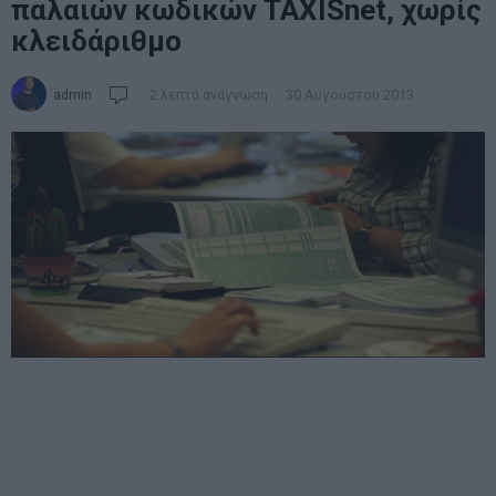
παλαιών κωδικών TAXISnet, χωρίς
κλειδάριθμο
admin
2 λεπτά ανάγνωση
30 Αυγούστου 2013