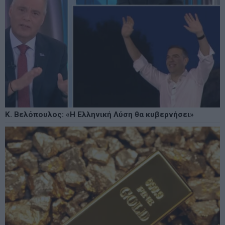
Κ. Βελόπουλος: «Η Ελληνική Λύση θα κυβερνήσει»