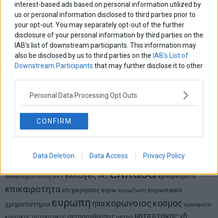
interest-based ads based on personal information utilized by
us or personal information disclosed to third parties prior to
your opt-out. You may separately opt-out of the further
Νικόλαος Φουρτζής
disclosure of your personal information by third parties on the
MIT Sloan: Οι AI-driven επιχειρήσεις διαμορφώνουν το νέο
IAB’s list of downstream participants. This information may
μοντέλο επιχειρηματικότητας
also be disclosed by us to third parties on the
IAB’s List of
Downstream Participants
that may further disclose it to other
Θανάσης Κρητικός
third parties.
Στις 11/12 το πρώτο ευρωπαϊκό ντέρμπι «αιωνίων»
Personal Data Processing Opt Outs
CONFIRM
ΕΤΙΚΕΤΕΣ
marketnews
Αγορες
ΗΠΑ
nikkei
wall
eurobank
Ιταλια
Data Deletion
Data Access
Privacy Policy
Χρηματιστηριο Αθηνων
αναπτυξη
γερμανια
αεπ
βουλη
αθλητικα
ελλαδα
εκλογες
δντ
εκτ
διαπραγματευση
εμπορευματα
επικαιροτητα
ευρωπαικα
επιχειρησεις
ευρω
ευρωζωνη
ευρωπη
κορωνοιος
κοσμος
ηπα
χρηματιστηρια
κρουσματα
μητσοτακης
νδ
μεταρρυθμισεις
κυριακος μητσοτακης
μετρα