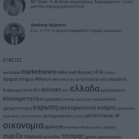
MIT Sloan: Οι AI-driven επιχειρήσεις διαμορφώνουν το νέο
μοντέλο επιχειρηματικότητας
Θανάσης Κρητικός
Στις 11/12 το πρώτο ευρωπαϊκό ντέρμπι «αιωνίων»
ΕΤΙΚΕΤΕΣ
marketnews
Αγορες
ΗΠΑ
nikkei
wall
eurobank
Ιταλια
Χρηματιστηριο Αθηνων
αναπτυξη
γερμανια
αεπ
βουλη
αθλητικα
ελλαδα
εκλογες
δντ
εκτ
διαπραγματευση
εμπορευματα
επικαιροτητα
ευρωπαικα
επιχειρησεις
ευρω
ευρωζωνη
ευρωπη
κορωνοιος
κοσμος
ηπα
χρηματιστηρια
κρουσματα
μητσοτακης
νδ
μεταρρυθμισεις
κυριακος μητσοτακης
μετρα
οικονομια
ομολογα
ρωσια
πετρελαιο
πληθωρισμος
συριζα
τσιπρας
τουρκια
τραπεζες
χρεος
χρηματιστηριο