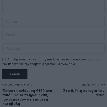
Αποθήκευσε το όνομά μου, email, και τον ιστότοπο μου σε αυτόν
τον πλοηγό για την επόμενη φορά που θα σχολιάσω.
Πλοήγηση
ΠΡΟΗΓΟΥΜΕΝΟ ΑΡΘΡΟ
ΕΠΟΜΕΝΟ ΑΡΘΡΟ
Previous
Έκτακτη ενίσχυση €150 ανά
Στο 8,1% η ανεργία τον
N
άρθρων
παιδί: Ποιοι πληρώθηκαν,
Μάϊο
post:
p
ποιοι μένουν σε επόμενη
καταβολή