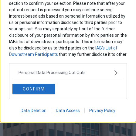
δντ
εκτ
διαπραγματευση
εμπορευματα
section to confirm your selection. Please note that after your
επικαιροτητα
ευρωπαικα
επιχειρησεις
ευρω
ευρωζωνη
opt-out request is processed you may continue seeing
ευρωπη
interest-based ads based on personal information utilized by
κορωνοιος
κοσμος
ηπα
χρηματιστηρια
κρουσματα
us or personal information disclosed to third parties prior to
μητσοτακης
νδ
μεταρρυθμισεις
κυριακος μητσοτακης
μετρα
your opt-out. You may separately opt-out of the further
οικονομια
disclosure of your personal information by third parties on the
ομολογα
ρωσια
πετρελαιο
πληθωρισμος
IAB’s list of downstream participants. This information may
συριζα
τσιπρας
τουρκια
τραπεζες
χρεος
χρηματιστηριο
also be disclosed by us to third parties on the
IAB’s List of
Downstream Participants
that may further disclose it to other
LATEST FROM BLOG
third parties.
Personal Data Processing Opt Outs
CONFIRM
Data Deletion
Data Access
Privacy Policy