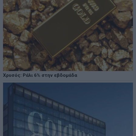
Χρυσός: Ράλι 6% στην εβδομάδα