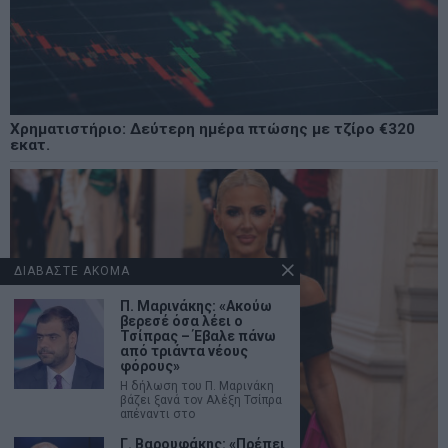
Χρηματιστήριο: Δεύτερη ημέρα πτώσης με τζίρο €320
εκατ.
ΔΙΑΒΑΣΤΕ ΑΚΟΜΑ
Π. Μαρινάκης: «Ακούω
βερεσέ όσα λέει ο
Τσίπρας – Έβαλε πάνω
από τριάντα νέους
φόρους»
Η δήλωση του Π. Μαρινάκη
βάζει ξανά τον Αλέξη Τσίπρα
απέναντι στο
Γ. Βαρουφάκης: «Πρέπει