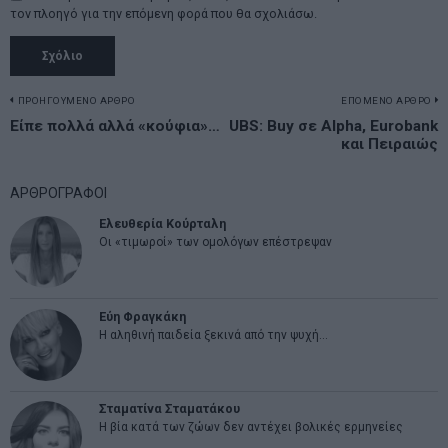
τον πλοηγό για την επόμενη φορά που θα σχολιάσω.
Πλοήγηση
ΠΡΟΗΓΟΥΜΕΝΟ ΑΡΘΡΟ
ΕΠΟΜΕΝΟ ΑΡΘΡΟ
Previous
Είπε πολλά αλλά «κούφια»…
UBS: Buy σε Alpha, Eurobank
N
άρθρων
και Πειραιώς
post:
p
ΑΡΘΡΟΓΡΑΦΟΙ
Ελευθερία Κούρταλη
Οι «τιμωροί» των ομολόγων επέστρεψαν
Εύη Φραγκάκη
Η αληθινή παιδεία ξεκινά από την ψυχή…
Σταματίνα Σταματάκου
Η βία κατά των ζώων δεν αντέχει βολικές ερμηνείες