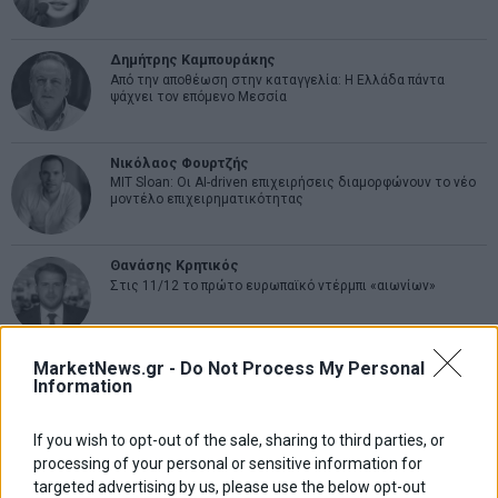
Δημήτρης Καμπουράκης
Από την αποθέωση στην καταγγελία: Η Ελλάδα πάντα
ψάχνει τον επόμενο Μεσσία
Νικόλαος Φουρτζής
MIT Sloan: Οι AI-driven επιχειρήσεις διαμορφώνουν το νέο
μοντέλο επιχειρηματικότητας
Θανάσης Κρητικός
Στις 11/12 το πρώτο ευρωπαϊκό ντέρμπι «αιωνίων»
MarketNews.gr -
Do Not Process My Personal
Information
ΕΤΙΚΕΤΕΣ
marketnews
Αγορες
ΗΠΑ
nikkei
wall
eurobank
Ιταλια
If you wish to opt-out of the sale, sharing to third parties, or
Χρηματιστηριο Αθηνων
αναπτυξη
γερμανια
αεπ
βουλη
αθλητικα
processing of your personal or sensitive information for
ελλαδα
targeted advertising by us, please use the below opt-out
εκλογες