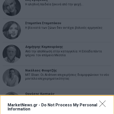
Η αληθινή παιδεία ξεκινά από την ψυχή…
Σταματίνα Σταματάκου
Η βία κατά των ζώων δεν αντέχει βολικές ερμηνείες
Δημήτρης Καμπουράκης
Από την αποθέωση στην καταγγελία: Η Ελλάδα πάντα
ψάχνει τον επόμενο Μεσσία
Νικόλαος Φουρτζής
MIT Sloan: Οι AI-driven επιχειρήσεις διαμορφώνουν το νέο
μοντέλο επιχειρηματικότητας
Θανάσης Κρητικός
Στις 11/12 το πρώτο ευρωπαϊκό ντέρμπι «αιωνίων»
MarketNews.gr -
Do Not Process My Personal
Information