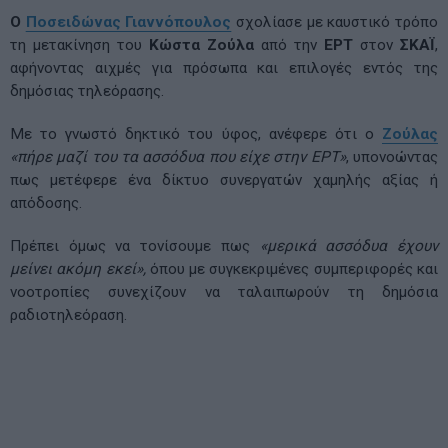
Ο
Ποσειδώνας Γιαννόπουλος
σχολίασε με καυστικό τρόπο
τη μετακίνηση του
Κώστα Ζούλα
από την
ΕΡΤ
στον
ΣΚΑΪ
,
αφήνοντας αιχμές για πρόσωπα και επιλογές εντός της
δημόσιας τηλεόρασης.
Με το γνωστό δηκτικό του ύφος, ανέφερε ότι ο
Ζούλας
«πήρε μαζί του τα ασσόδυα που είχε στην ΕΡΤ»
, υπονοώντας
πως μετέφερε ένα δίκτυο συνεργατών χαμηλής αξίας ή
απόδοσης.
Πρέπει όμως να τονίσουμε πως
«μερικά ασσόδυα έχουν
μείνει ακόμη εκεί»,
όπου με συγκεκριμένες συμπεριφορές και
νοοτροπίες συνεχίζουν να ταλαιπωρούν τη δημόσια
ραδιοτηλεόραση.