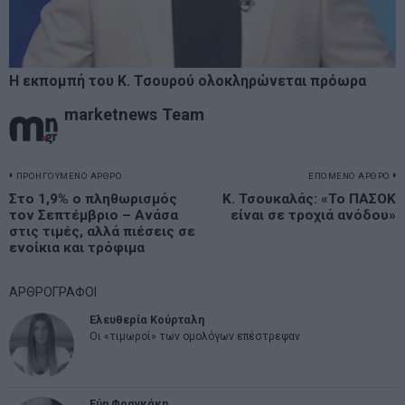
Η εκπομπή του Κ. Τσουρού ολοκληρώνεται πρόωρα
marketnews Team
Πλοήγηση
ΠΡΟΗΓΟΥΜΕΝΟ ΑΡΘΡΟ
ΕΠΟΜΕΝΟ ΑΡΘΡΟ
Previous
Στο 1,9% ο πληθωρισμός
Κ. Τσουκαλάς: «Το ΠΑΣΟΚ
N
άρθρων
τον Σεπτέμβριο – Ανάσα
είναι σε τροχιά ανόδου»
post:
p
στις τιμές, αλλά πιέσεις σε
ενοίκια και τρόφιμα
ΑΡΘΡΟΓΡΑΦΟΙ
Ελευθερία Κούρταλη
Οι «τιμωροί» των ομολόγων επέστρεψαν
Εύη Φραγκάκη