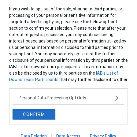
If you wish to opt-out of the sale, sharing to third parties, or
ΕΤΙΚΕΤΕΣ
processing of your personal or sensitive information for
marketnews
targeted advertising by us, please use the below opt-out
Αγορες
ΗΠΑ
nikkei
wall
eurobank
Ιταλια
section to confirm your selection. Please note that after your
Χρηματιστηριο Αθηνων
αναπτυξη
γερμανια
αεπ
βουλη
αθλητικα
opt-out request is processed you may continue seeing
ελλαδα
εκλογες
δντ
εκτ
διαπραγματευση
εμπορευματα
interest-based ads based on personal information utilized by
us or personal information disclosed to third parties prior to
επικαιροτητα
ευρωπαικα
επιχειρησεις
ευρω
ευρωζωνη
your opt-out. You may separately opt-out of the further
ευρωπη
κορωνοιος
κοσμος
ηπα
χρηματιστηρια
κρουσματα
disclosure of your personal information by third parties on the
μητσοτακης
νδ
μεταρρυθμισεις
κυριακος μητσοτακης
μετρα
IAB’s list of downstream participants. This information may
οικονομια
also be disclosed by us to third parties on the
IAB’s List of
ομολογα
ρωσια
πετρελαιο
πληθωρισμος
Downstream Participants
that may further disclose it to other
συριζα
τσιπρας
τουρκια
third parties.
τραπεζες
χρεος
χρηματιστηριο
Personal Data Processing Opt Outs
LATEST FROM BLOG
CONFIRM
Data Deletion
Data Access
Privacy Policy