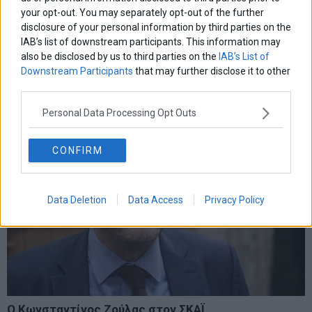
ΕΡΤ: Από γκάφα σε γκάφα – Τί έχει συμβεί πάλι
your opt-out. You may separately opt-out of the further
Σε ρυθμούς Eurovision 2025 κινείται η ΕΡΤ, στην οποία έχει
disclosure of your personal information by third parties on the
ασκηθεί έντονη κριτική για τον τρόπο με τον οποίο έγινε η
IAB’s list of downstream participants. This information may
παρουσίαση των 12 τραγουδιών που θα διαγωνιστούν στον
also be disclosed by us to third parties on the
IAB’s List of
εθνικό τελικό.
Downstream Participants
that may further disclose it to other
17 Ιανουαρίου 2025
Lifestyle
·
Τηλεόραση - Showbiz
third parties.
Personal Data Processing Opt Outs
CONFIRM
Data Deletion
Data Access
Privacy Policy
Ο Κωνσταντίνος Ζούλας στον ΣΚΑΪ