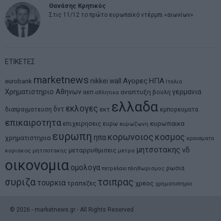
Θανάσης Κρητικός
Στις 11/12 το πρώτο ευρωπαϊκό ντέρμπι «αιωνίων»
ΕΤΙΚΕΤΕΣ
marketnews
Αγορες
ΗΠΑ
nikkei
wall
eurobank
Ιταλια
Χρηματιστηριο Αθηνων
αναπτυξη
γερμανια
αεπ
βουλη
αθλητικα
ελλαδα
εκλογες
δντ
εκτ
διαπραγματευση
εμπορευματα
επικαιροτητα
ευρωπαικα
επιχειρησεις
ευρω
ευρωζωνη
ευρωπη
κορωνοιος
κοσμος
ηπα
χρηματιστηρια
κρουσματα
μητσοτακης
νδ
μεταρρυθμισεις
κυριακος μητσοτακης
μετρα
οικονομια
ομολογα
ρωσια
πετρελαιο
πληθωρισμος
συριζα
τσιπρας
τουρκια
τραπεζες
χρεος
χρηματιστηριο
©
2026
- marketnews.gr - All Rights Reserved