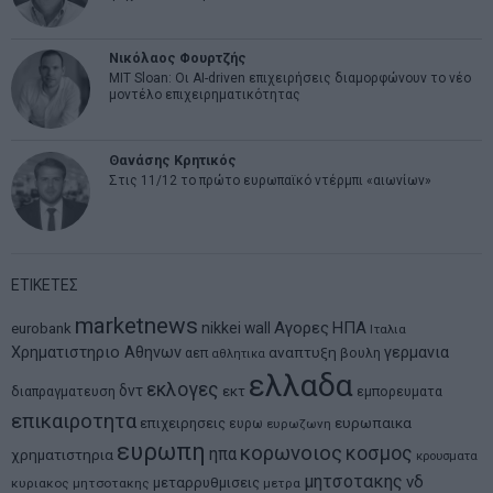
Νικόλαος Φουρτζής
MIT Sloan: Οι AI-driven επιχειρήσεις διαμορφώνουν το νέο
μοντέλο επιχειρηματικότητας
Θανάσης Κρητικός
Στις 11/12 το πρώτο ευρωπαϊκό ντέρμπι «αιωνίων»
ΕΤΙΚΕΤΕΣ
marketnews
Αγορες
ΗΠΑ
nikkei
wall
eurobank
Ιταλια
Χρηματιστηριο Αθηνων
αναπτυξη
γερμανια
αεπ
βουλη
αθλητικα
ελλαδα
εκλογες
δντ
εκτ
διαπραγματευση
εμπορευματα
επικαιροτητα
ευρωπαικα
επιχειρησεις
ευρω
ευρωζωνη
ευρωπη
κορωνοιος
κοσμος
ηπα
χρηματιστηρια
κρουσματα
μητσοτακης
νδ
μεταρρυθμισεις
κυριακος μητσοτακης
μετρα