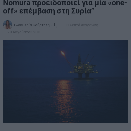
Nomura προειδοποιεί για μία «οne-
off» επέμβαση στη Συρία”
Ελευθερία Κούρταλη
11 λεπτά ανάγνωση
28 Αυγούστου 2013