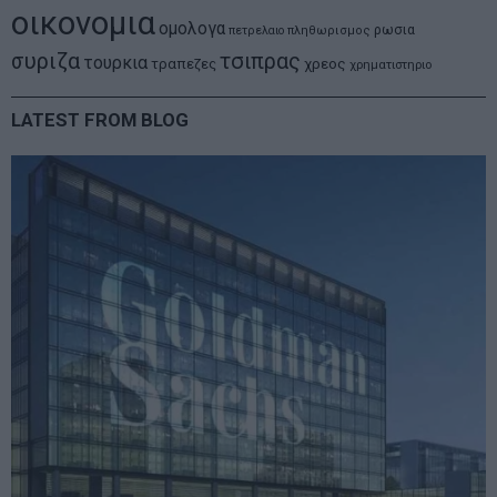
οικονομια
ομολογα
ρωσια
πετρελαιο
πληθωρισμος
συριζα
τσιπρας
τουρκια
τραπεζες
χρεος
χρηματιστηριο
LATEST FROM BLOG