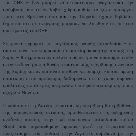
του ΟΗΕ – δεν μπορεί να σταματήσουν αναγκαστικά την
επέμβαση από το να λάβει χώρα, καθώς οι ξένοι υπουργοί
τόσο στη Βρετανία όσο και την Τουρκία, έχουν δηλώσει
δημόσια ότι οι ενέργειες μπορούν να ληφθούν εκτός του
συστήματος του ΟΗΕ.
Σε γενικές γραμμές, οι παγκόσμιες αγορές πετρελαίου – οι
οποίες είναι πιο επιρρεπείς σε μια κλιμάκωση της κρίσης στη
Συρία – θα χρειαστούν πολλές ημέρες για να προσαρμοστούν
στον κίνδυνο μιας πιθανής στρατιωτικής επέμβασης εναντίον
της Συρίας και αν και είναι απίθανο να υπάρξει κάποια άμεση
επίπτωση στην προσφορά, δεδομένου ότι η χώρα παράγει
αμελητέες ποσότητες πετρελαίου και φυσικού αερίου, όπως
εξηγεί ο Newton.
Παρόλα αυτά, η Δυτική στρατιωτική επέμβαση θα εμβαθύνει
της περιφερειακές εντάσεις, προσθέτοντας στις αυξημένες
ανοδικές πιέσεις στην τιμή του αργού πετρελαίου τύπου
Brent που σημειώθηκαν αμέσως μετά το στρατιωτικό
πραξικόπημα του Ιουλίου στην Αίγυπτο, σύμφωνα με την