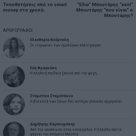
Πλοήγηση
Previous
Τοποθετήσεις από το smart
“Εδώ” Μπουτάρης “εκεί”
N
άρθρων
money στο χρυσό;
Μπουτάρης “που είναι” ο
post:
p
Μπουτάρης?
ΑΡΘΡΟΓΡΑΦΟΙ
Ελευθερία Κούρταλη
Οι «τιμωροί» των ομολόγων επέστρεψαν
Εύη Φραγκάκη
Η αληθινή παιδεία ξεκινά από την ψυχή…
Σταματίνα Σταματάκου
Η βία κατά των ζώων δεν αντέχει βολικές ερμηνείες
Δημήτρης Καμπουράκης
Από την αποθέωση στην καταγγελία: Η Ελλάδα πάντα
ψάχνει τον επόμενο Μεσσία