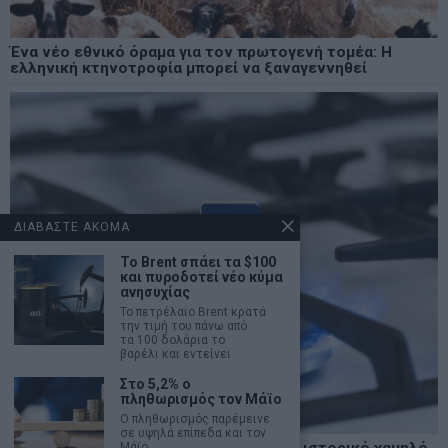
Ένα νέο εθνικό όραμα για τον πρωτογενή τομέα: Η
ελληνική κτηνοτροφία μπορεί να ξαναγεννηθεί
ΔΙΑΒΑΣΤΕ ΑΚΟΜΑ
Το Brent σπάει τα $100
και πυροδοτεί νέο κύμα
ανησυχίας
Το πετρέλαιο Brent κρατά
την τιμή του πάνω από
τα 100 δολάρια το
βαρέλι και εντείνει
Στο 5,2% ο
πληθωρισμός τον Μάϊο
Ο πληθωρισμός παρέμεινε
σε υψηλά επίπεδα και τον
Τα αποθέματα φυσικού αερίου άγγιξαν ιστορικό χαμηλό
Μάϊο.