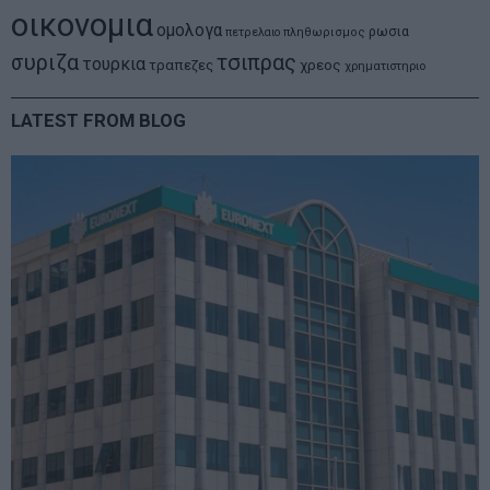
οικονομια
ομολογα
ρωσια
πετρελαιο
πληθωρισμος
συριζα
τσιπρας
τουρκια
τραπεζες
χρεος
χρηματιστηριο
LATEST FROM BLOG