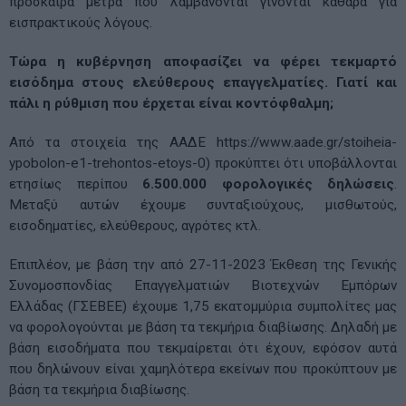
πρόσκαιρα μέτρα που λαμβάνονται γίνονται καθαρά για
εισπρακτικούς λόγους.
Τώρα η κυβέρνηση αποφασίζει να φέρει τεκμαρτό
εισόδημα στους ελεύθερους επαγγελματίες. Γιατί και
πάλι η ρύθμιση που έρχεται είναι κοντόφθαλμη;
Από τα στοιχεία της ΑΑΔΕ https://www.aade.gr/stoiheia-
ypobolon-e1-trehontos-etoys-0) προκύπτει ότι υποβάλλονται
ετησίως περίπου
6.500.000 φορολογικές δηλώσεις
.
Μεταξύ αυτών έχουμε συνταξιούχους, μισθωτούς,
εισοδηματίες, ελεύθερους, αγρότες κτλ.
Επιπλέον, με βάση την από 27-11-2023 Έκθεση της Γενικής
Συνομοσπονδίας Επαγγελματιών Βιοτεχνών Εμπόρων
Ελλάδας (ΓΣΕΒΕΕ) έχουμε 1,75 εκατομμύρια συμπολίτες μας
να φορολογούνται με βάση τα τεκμήρια διαβίωσης. Δηλαδή με
βάση εισοδήματα που τεκμαίρεται ότι έχουν, εφόσον αυτά
που δηλώνουν είναι χαμηλότερα εκείνων που προκύπτουν με
βάση τα τεκμήρια διαβίωσης.