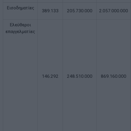
Εισοδηματίες
389.133
205.730.000
2.057.000.000
Ελεύθεροι
επαγγελματίες
146.292
248.510.000
869.160.000