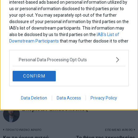
interest-based ads based on personal information utilized by
us or personal information disclosed to third parties prior to
your opt-out. You may separately opt-out of the further
disclosure of your personal information by third parties on the
IAB’s list of downstream participants. This information may
also be disclosed by us to third parties on the
IAB’s List of
Downstream Participants
that may further disclose it to other
third parties.
Personal Data Processing Opt Outs
CONFIRM
Επίδομα €300 σε 1,87 εκατ. δικαιούχους – Διευρύνονται
τα κριτήρια, αυξήσεις συντάξεων το 2027
Data Deletion
Data Access
Privacy Policy
Σπυρίδων Σκιαδόπουλος
Πλοήγηση
ΠΡΟΗΓΟΥΜΕΝΟ ΑΡΘΡΟ
ΕΠΟΜΕΝΟ ΑΡΘΡΟ
Previous
Και το όνομα αυτού
Το θέμα της τεκνοθεσίας
N