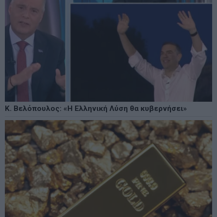
Κ. Βελόπουλος: «Η Ελληνική Λύση θα κυβερνήσει»