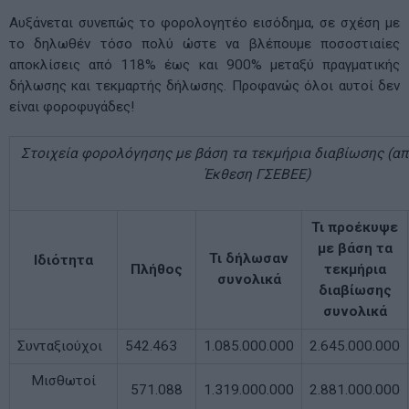
Αυξάνεται συνεπώς το φορολογητέο εισόδημα, σε σχέση με
το δηλωθέν τόσο πολύ ώστε να βλέπουμε ποσοστιαίες
αποκλίσεις από 118% έως και 900% μεταξύ πραγματικής
δήλωσης και τεκμαρτής δήλωσης. Προφανώς όλοι αυτοί δεν
είναι φοροφυγάδες!
Στοιχεία φορολόγησης με βάση τα τεκμήρια διαβίωσης (απ
Έκθεση ΓΣΕΒΕΕ)
Τι προέκυψε
με βάση τα
Τι δήλωσαν
Ιδιότητα
Πλήθος
τεκμήρια
συνολικά
διαβίωσης
συνολικά
Συνταξιούχοι
542.463
1.085.000.000
2.645.000.000
Μισθωτοί
571.088
1.319.000.000
2.881.000.000