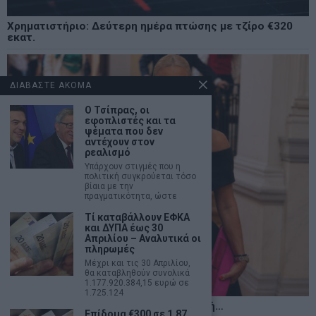
Χρηματιστήριο: Δεύτερη ημέρα πτώσης με τζίρο €320
εκατ.
ΔΙΑΒΑΣΤΕ ΑΚΟΜΑ
Ο Τσίπρας, οι
εφοπλιστές και τα
ψέματα που δεν
αντέχουν στον
ρεαλισμό
Υπάρχουν στιγμές που η
πολιτική συγκρούεται τόσο
βίαια με την
πραγματικότητα, ώστε
Τί καταβάλλουν ΕΦΚΑ
και ΔΥΠΑ έως 30
Απριλίου – Αναλυτικά οι
πληρωμές
Μέχρι και τις 30 Απριλίου,
θα καταβληθούν συνολικά
1.177.920.384,15 ευρώ σε
1.725.124
Η αληθινή παιδεία ξεκινά από την ψυχή…
Επίδομα €300 σε 1,87