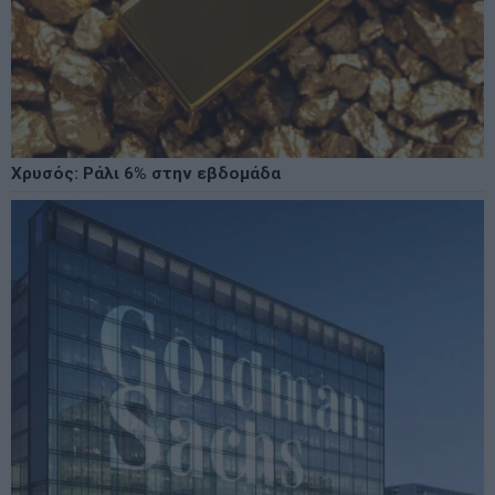
Χρυσός: Ράλι 6% στην εβδομάδα