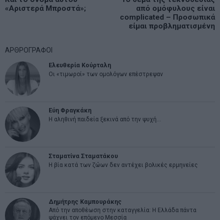
άρθρων
«Αριστερά Μπροστά»;
από ομόφυλους είναι
post:
p
complicated – Προσωπικά
είμαι προβληματισμένη
ΑΡΘΡΟΓΡΑΦΟΙ
Ελευθερία Κούρταλη
Οι «τιμωροί» των ομολόγων επέστρεψαν
Εύη Φραγκάκη
Η αληθινή παιδεία ξεκινά από την ψυχή…
Σταματίνα Σταματάκου
Η βία κατά των ζώων δεν αντέχει βολικές ερμηνείες
Δημήτρης Καμπουράκης
Από την αποθέωση στην καταγγελία: Η Ελλάδα πάντα
ψάχνει τον επόμενο Μεσσία