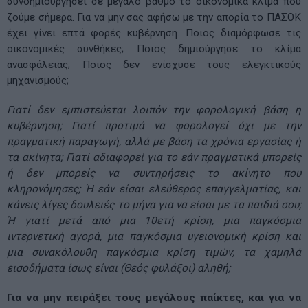
συνδημιουργήσει σε μεγάλο βαθμό το οικονομικά κλίμα που
ζούμε σήμερα. Για να μην σας αφήσω με την απορία το ΠΑΣΟΚ
έχει γίνει επτά φορές κυβέρνηση. Ποιος διαμόρφωσε τις
οικονομικές συνθήκες; Ποιος δημιούργησε το κλίμα
ανασφάλειας; Ποιος δεν ενίσχυσε τους ελεγκτικούς
μηχανισμούς;
Γιατί δεν εμπιστεύεται λοιπόν την φορολογική βάση η
κυβέρνηση; Γιατί προτιμά να φορολογεί όχι με την
πραγματική παραγωγή, αλλά με βάση τα χρόνια εργασίας ή
τα ακίνητα; Γιατί αδιαφορεί για το εάν πραγματικά μπορείς
ή δεν μπορείς να συντηρήσεις το ακίνητο που
κληρονόμησες; Ή εάν είσαι ελεύθερος επαγγελματίας, και
κάνεις λίγες δουλειές το μήνα για να είσαι με τα παιδιά σου;
Ή γιατί μετά από μια 10ετή κρίση, μια παγκόσμια
ιντερνετική αγορά, μια παγκόσμια υγειονομική κρίση και
μια συνακόλουθη παγκόσμια κρίση τιμών, τα χαμηλά
εισοδήματα ίσως είναι (Θεός φυλάξοι) αληθή;
Για να μην πειράξει τους μεγάλους παίκτες, και για να