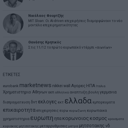
Νικόλαος Φουρτζής
MIT Sloan: Οι AI-driven επιχειρήσεις διαμορφώνουν το νέο
μοντέλο επιχειρηματικότητας
Θανάσης Κρητικός
Στις 11/12 το πρώτο ευρωπαϊκό ντέρμπι «αιωνίων»
ΕΤΙΚΕΤΕΣ
marketnews
Αγορες
ΗΠΑ
nikkei
wall
eurobank
Ιταλια
Χρηματιστηριο Αθηνων
αναπτυξη
γερμανια
αεπ
βουλη
αθλητικα
ελλαδα
εκλογες
δντ
εκτ
διαπραγματευση
εμπορευματα
επικαιροτητα
ευρωπαικα
επιχειρησεις
ευρω
ευρωζωνη
ευρωπη
κορωνοιος
κοσμος
ηπα
χρηματιστηρια
κρουσματα
μητσοτακης
νδ
μεταρρυθμισεις
κυριακος μητσοτακης
μετρα