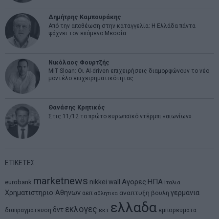
Δημήτρης Καμπουράκης
Από την αποθέωση στην καταγγελία: Η Ελλάδα πάντα
ψάχνει τον επόμενο Μεσσία
Νικόλαος Φουρτζής
MIT Sloan: Οι AI-driven επιχειρήσεις διαμορφώνουν το νέο
μοντέλο επιχειρηματικότητας
Θανάσης Κρητικός
Στις 11/12 το πρώτο ευρωπαϊκό ντέρμπι «αιωνίων»
ΕΤΙΚΕΤΕΣ
marketnews
Αγορες
ΗΠΑ
nikkei
wall
eurobank
Ιταλια
Χρηματιστηριο Αθηνων
αναπτυξη
γερμανια
αεπ
βουλη
αθλητικα
ελλαδα
εκλογες
δντ
εκτ
διαπραγματευση
εμπορευματα