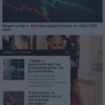
Χρηματιστήριο: Δεύτερη ημέρα πτώσης με τζίρο €320
εκατ.
ΔΙΑΒΑΣΤΕ ΑΚΟΜΑ
«Τρέχει» η
χρηματοδότηση των
εισηγμένων μέσω του
Euronext Athens
Σε τροχιά για ρεκόρ
πενταετίας αλλά και
πιθανότατα 25ετίας κινείται
η χρηματοδότηση
Οι βουλευτές, οι
γκρίζες ζώνες και το
νέο πολιτικό
καταφύγιο