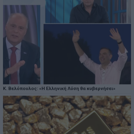
Κ. Βελόπουλος: «Η Ελληνική Λύση θα κυβερνήσει»