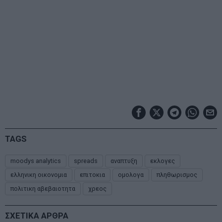
TAGS
moodys analytics
spreads
αναπτυξη
εκλογες
ελληνικη οικονομια
επιτοκια
ομολογα
πληθωρισμος
πολιτικη αβεβαιοτητα
χρεος
ΣΧΕΤΙΚΑ ΑΡΘΡΑ