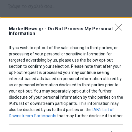
MarketNews.gr -
Do Not Process My Personal
Information
If you wish to opt-out of the sale, sharing to third parties, or
processing of your personal or sensitive information for
targeted advertising by us, please use the below opt-out
section to confirm your selection. Please note that after your
opt-out request is processed you may continue seeing
interest-based ads based on personal information utilized by
us or personal information disclosed to third parties prior to
your opt-out. You may separately opt-out of the further
disclosure of your personal information by third parties on the
IAB’s list of downstream participants. This information may
Αποθήκευσε το όνομά μου, email, και τον ιστότοπο μου σε αυτόν
also be disclosed by us to third parties on the
IAB’s List of
τον πλοηγό για την επόμενη φορά που θα σχολιάσω.
Downstream Participants
that may further disclose it to other
third parties.