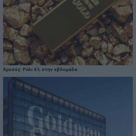
Χρυσός: Ράλι 6% στην εβδομάδα