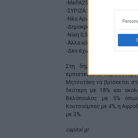
-ΜεΡΑ25 3% (3%)
-ΣΥΡΙΖΑ 2% (2%)
-Νέα Αριστερά 1% (1%)
Persona
-Δημοκράτες 1% (1%)
-Νίκη 0,5% (0,5%)
-Άλλα κόμματα 3% (2,5%)
-Δεν έχω αποφασίσει 12% (1
Στη δημοσκόπηση τίθεται
εμπιστεύεστε περισσότερο 
Μητσοτάκη να βρίσκεται στ
δεύτερη με 18% και ακολ
Βελόπουλος με 5% όπως
Κουτσούμπας με 4%, η Αφρο
με 3%.
capital.gr