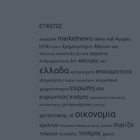
ΕΤΙΚΕΤΕΣ
marketnews
Αγορες
nikkei
wall
eurobank
ΗΠΑ
Χρηματιστηριο Αθηνων
αεπ
Ιταλια
αναπτυξη
γερμανια
βουλη
αθλητικα
εκλογες
δντ
εκτ
διαπραγματευση
ελλαδα
επικαιροτητα
εμπορευματα
ευρωπαικα
επιχειρησεις
ευρω
ευρωζωνη
ευρωπη
ηπα
χρηματιστηρια
κορωνοιος
κοσμος
κρουσματα
κυριακος
μεταρρυθμισεις
μητσοτακης
μετρα
οικονομια
μητσοτακης
νδ
συριζα
ομολογα
ρωσια
πετρελαιο
πληθωρισμος
τσιπρας
τουρκια
τραπεζες
χρεος