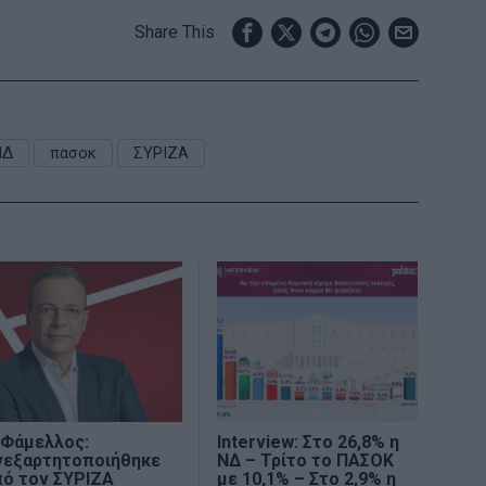
Share This
ΝΔ
πασοκ
ΣΥΡΙΖΑ
 Φάμελλος:
Interview: Στο 26,8% η
νεξαρτητοποιήθηκε
ΝΔ – Τρίτο το ΠΑΣΟΚ
πό τον ΣΥΡΙΖΑ
με 10,1% – Στο 2,9% η