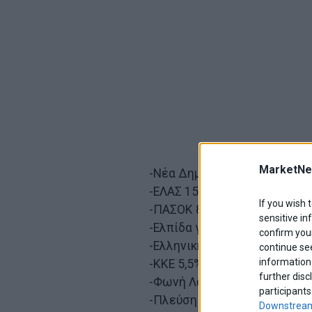
MarketNe
-Νέα Δημοκρατία 25% (24%)
-ΕΛΑΣ 15,5% (14,5%)
If you wish 
-ΠΑΣΟΚ 8,5% (8,5%)
sensitive in
-Ελπίδα για τη Δημοκρατία 8,
confirm your
-Ελληνική Λύση 7% (8%)
continue se
information 
-ΚΚΕ 5,5% (6%)
further disc
-Φωνή Λογικής 4% (3,5%)
participants
-Πλεύση Ελευθερίας 3,5% (3,
Downstream