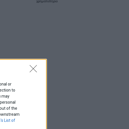
χρηματιστηριο
onal or
ection to
ou may
 personal
out of the
f downstream
’s List of