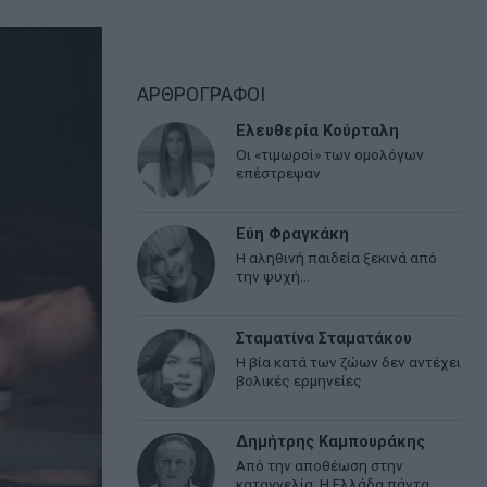
ΑΡΘΡΟΓΡΑΦΟΙ
Ελευθερία Κούρταλη
Οι «τιμωροί» των ομολόγων
επέστρεψαν
Εύη Φραγκάκη
Η αληθινή παιδεία ξεκινά από
την ψυχή…
Σταματίνα Σταματάκου
Η βία κατά των ζώων δεν αντέχει
βολικές ερμηνείες
Δημήτρης Καμπουράκης
Από την αποθέωση στην
καταγγελία: Η Ελλάδα πάντα