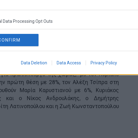
l Data Processing Opt Outs
CONFIRM
2,5%)
Data Deletion
Data Access
Privacy Policy
 και το ερώτημα “ποιον πολιτικό αρχηγό
για πρωθυπουργό της χώρας;” με τον Κυριάκο
ην πρώτη θέση με 28%, τον Αλέξη Τσίπρα στη
ουθούν Μαρία Καρυστιανού με 6%, Κυριάκος
 και ο Νίκος Ανδρουλάκης, ο Δημήτρης
δίτη Λατινοπούλου και η Ζωή Κωνσταντοπούλου