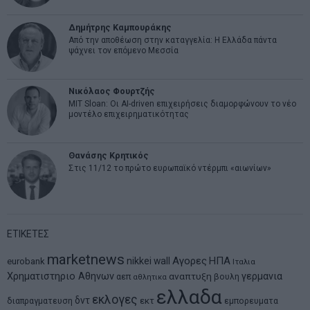
Δημήτρης Καμπουράκης
Από την αποθέωση στην καταγγελία: Η Ελλάδα πάντα
ψάχνει τον επόμενο Μεσσία
Νικόλαος Φουρτζής
MIT Sloan: Οι AI-driven επιχειρήσεις διαμορφώνουν το νέο
μοντέλο επιχειρηματικότητας
Θανάσης Κρητικός
Στις 11/12 το πρώτο ευρωπαϊκό ντέρμπι «αιωνίων»
ΕΤΙΚΕΤΕΣ
marketnews
Αγορες
ΗΠΑ
nikkei
wall
eurobank
Ιταλια
Χρηματιστηριο Αθηνων
αναπτυξη
γερμανια
αεπ
βουλη
αθλητικα
ελλαδα
εκλογες
δντ
εκτ
διαπραγματευση
εμπορευματα