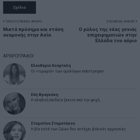
Πλοήγηση
ΠΡΟΗΓΟΥΜΕΝΟ ΑΡΘΡΟ
ΕΠΟΜΕΝΟ ΑΡΘΡΟ
Previous
Μικτά πρόσημα και στάση
Ο ρόλος της νέας γενιάς
N
άρθρων
αναμονής στην Ασία
επιχειρηματιών στην
post:
p
Ελλάδα του αύριο
ΑΡΘΡΟΓΡΑΦΟΙ
Ελευθερία Κούρταλη
Οι «τιμωροί» των ομολόγων επέστρεψαν
Εύη Φραγκάκη
Η αληθινή παιδεία ξεκινά από την ψυχή…
Σταματίνα Σταματάκου
Η βία κατά των ζώων δεν αντέχει βολικές ερμηνείες