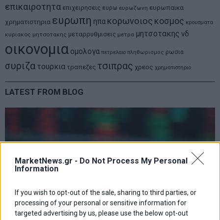
επικαιροτητα
ευρωπαικα
επιχειρησεις
ευρω
ευρωζωνη
ευρωπη
κορωνοιος
κοσμος
ηπα
χρηματιστηρια
κρουσματα
μητσοτακης
νδ
μεταρρυθμισεις
κυριακος μητσοτακης
μετρα
οικονομια
ομολογα
ρωσια
πετρελαιο
πληθωρισμος
συριζα
τσιπρας
τουρκια
τραπεζες
χρεος
χρηματιστηριο
LATEST FROM BLOG
MarketNews.gr -
Do Not Process My Personal
Information
If you wish to opt-out of the sale, sharing to third parties, or
processing of your personal or sensitive information for
targeted advertising by us, please use the below opt-out