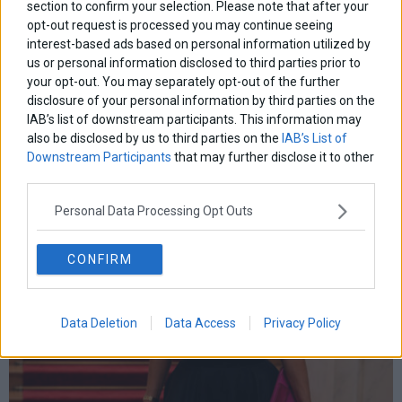
section to confirm your selection. Please note that after your
opt-out request is processed you may continue seeing
interest-based ads based on personal information utilized by
us or personal information disclosed to third parties prior to
your opt-out. You may separately opt-out of the further
disclosure of your personal information by third parties on the
Χρηματιστήριο: Δεύτερη ημέρα πτώσης με τζίρο €320
IAB’s list of downstream participants. This information may
εκατ.
also be disclosed by us to third parties on the
IAB’s List of
Downstream Participants
that may further disclose it to other
third parties.
Personal Data Processing Opt Outs
CONFIRM
Data Deletion
Data Access
Privacy Policy