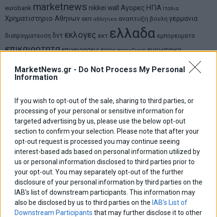
marketnews
Αγορες
ΗΠΑ
nikkei
wall
eurobank
Ιταλια
Χρηματιστηριο Αθηνων
αναπτυξη
γερμανια
αεπ
βουλη
αθλητικα
ελλαδα
εκλογες
δντ
εκτ
διαπραγματευση
εμπορευματα
επικαιροτητα
ευρωπαικα
επιχειρησεις
ευρω
ευρωζωνη
ευρωπη
κορωνοιος
κοσμος
ηπα
χρηματιστηρια
κρουσματα
MarketNews.gr -
Do Not Process My Personal
μητσοτακης
νδ
μεταρρυθμισεις
Information
κυριακος μητσοτακης
μετρα
οικονομια
ομολογα
ρωσια
πετρελαιο
πληθωρισμος
If you wish to opt-out of the sale, sharing to third parties, or
συριζα
τσιπρας
τουρκια
τραπεζες
χρεος
χρηματιστηριο
processing of your personal or sensitive information for
targeted advertising by us, please use the below opt-out
section to confirm your selection. Please note that after your
LATEST FROM BLOG
opt-out request is processed you may continue seeing
interest-based ads based on personal information utilized by
us or personal information disclosed to third parties prior to
your opt-out. You may separately opt-out of the further
disclosure of your personal information by third parties on the
IAB’s list of downstream participants. This information may
also be disclosed by us to third parties on the
IAB’s List of
Downstream Participants
that may further disclose it to other