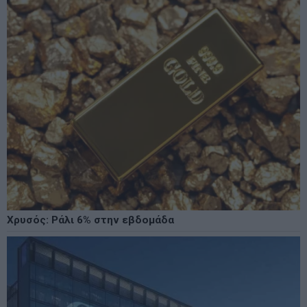
Χρυσός: Ράλι 6% στην εβδομάδα