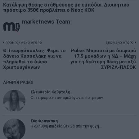
Κατάληψη θέσης στάθμευσης με εμπόδια: Διοικητικό
πρόστιμο 350€ προβλέπει ο Νέος ΚΟΚ
marketnews Team
Πλοήγηση
ΠΡΟΗΓΟΥΜΕΝΟ ΑΡΘΡΟ
ΕΠΟΜΕΝΟ ΑΡΘΡΟ
Previous
Θ. Γεωργόπουλος: Ψέμα το
Pulse: Μπροστά με διαφορά
N
άρθρων
δάνειο Κασσελάκη για να
17,5 μονάδων η ΝΔ – Μάχη
post:
p
πληρωθεί το δώρο
για τη δεύτερη θέση μεταξύ
Χριστουγέννων
ΣΥΡΙΖΑ-ΠΑΣΟΚ
ΑΡΘΡΟΓΡΑΦΟΙ
Ελευθερία Κούρταλη
Οι «τιμωροί» των ομολόγων επέστρεψαν
Εύη Φραγκάκη
Η αληθινή παιδεία ξεκινά από την ψυχή…