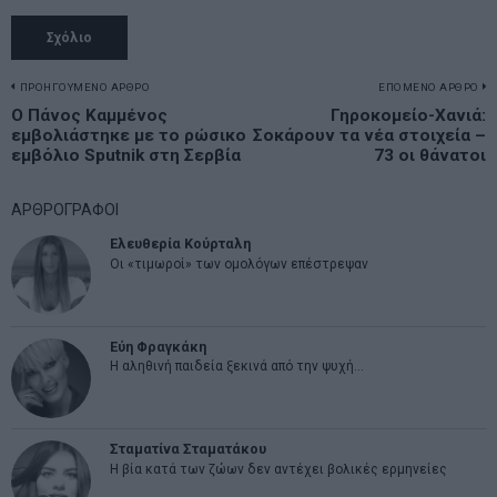
Πλοήγηση
ΠΡΟΗΓΟΥΜΕΝΟ ΑΡΘΡΟ
ΕΠΟΜΕΝΟ ΑΡΘΡΟ
Previous
Ο Πάνος Καμμένος
Γηροκομείο-Χανιά:
N
άρθρων
εμβολιάστηκε με το ρώσικο
Σοκάρουν τα νέα στοιχεία –
post:
p
εμβόλιο Sputnik στη Σερβία
73 οι θάνατοι
ΑΡΘΡΟΓΡΑΦΟΙ
Ελευθερία Κούρταλη
Οι «τιμωροί» των ομολόγων επέστρεψαν
Εύη Φραγκάκη
Η αληθινή παιδεία ξεκινά από την ψυχή…
Σταματίνα Σταματάκου
Η βία κατά των ζώων δεν αντέχει βολικές ερμηνείες