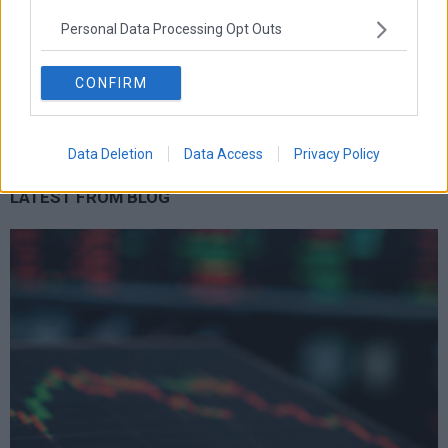
επικαιροτητα
ευρωπαικα
επιχειρησεις
ευρω
ευρωζωνη
Personal Data Processing Opt Outs
ευρωπη
κορωνοιος
κοσμος
ηπα
χρηματιστηρια
κρουσματα
μητσοτακης
νδ
μεταρρυθμισεις
κυριακος μητσοτακης
μετρα
CONFIRM
οικονομια
ομολογα
ρωσια
πετρελαιο
πληθωρισμος
συριζα
τσιπρας
τουρκια
τραπεζες
χρεος
χρηματιστηριο
Data Deletion
Data Access
Privacy Policy
LATEST FROM BLOG