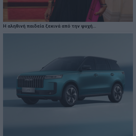
Η αληθινή παιδεία ξεκινά από την ψυχή…