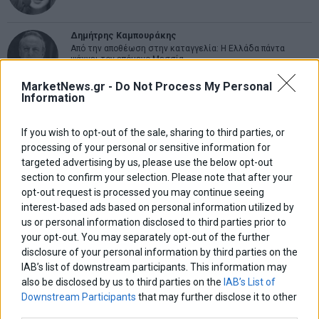
Δημήτρης Καμπουράκης
Από την αποθέωση στην καταγγελία: Η Ελλάδα πάντα
ψάχνει τον επόμενο Μεσσία
MarketNews.gr -
Do Not Process My Personal
Information
Νικόλαος Φουρτζής
MIT Sloan: Οι AI-driven επιχειρήσεις διαμορφώνουν το νέο
μοντέλο επιχειρηματικότητας
If you wish to opt-out of the sale, sharing to third parties, or
processing of your personal or sensitive information for
targeted advertising by us, please use the below opt-out
Θανάσης Κρητικός
section to confirm your selection. Please note that after your
Στις 11/12 το πρώτο ευρωπαϊκό ντέρμπι «αιωνίων»
opt-out request is processed you may continue seeing
interest-based ads based on personal information utilized by
us or personal information disclosed to third parties prior to
your opt-out. You may separately opt-out of the further
ΕΤΙΚΕΤΕΣ
disclosure of your personal information by third parties on the
IAB’s list of downstream participants. This information may
marketnews
Αγορες
ΗΠΑ
nikkei
wall
eurobank
Ιταλια
also be disclosed by us to third parties on the
IAB’s List of
Χρηματιστηριο Αθηνων
αναπτυξη
γερμανια
αεπ
βουλη
αθλητικα
Downstream Participants
that may further disclose it to other
ελλαδα
third parties.
εκλογες
δντ
εκτ
διαπραγματευση
εμπορευματα