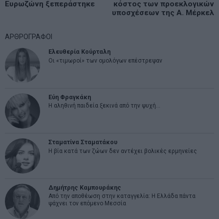
άρθρων
Ευρωζώνη ξεπεράστηκε
κόστος των προεκλογικών
post:
p
υποσχέσεων της A. Μέρκελ
ΑΡΘΡΟΓΡΑΦΟΙ
Ελευθερία Κούρταλη
Οι «τιμωροί» των ομολόγων επέστρεψαν
Εύη Φραγκάκη
Η αληθινή παιδεία ξεκινά από την ψυχή…
Σταματίνα Σταματάκου
Η βία κατά των ζώων δεν αντέχει βολικές ερμηνείες
Δημήτρης Καμπουράκης
Από την αποθέωση στην καταγγελία: Η Ελλάδα πάντα
ψάχνει τον επόμενο Μεσσία