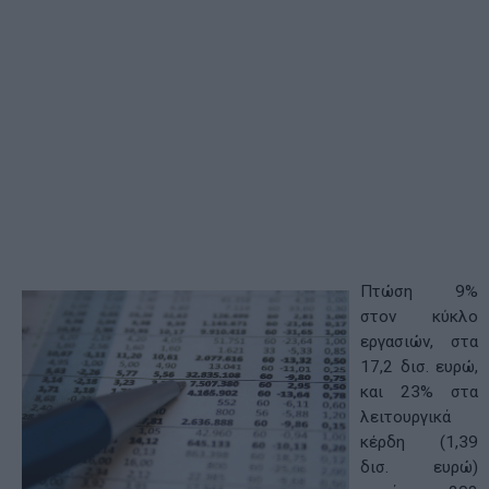
Πτώση 9%
στον κύκλο
εργασιών, στα
17,2 δισ. ευρώ,
και 23% στα
λειτουργικά
κέρδη (1,39
δισ. ευρώ)