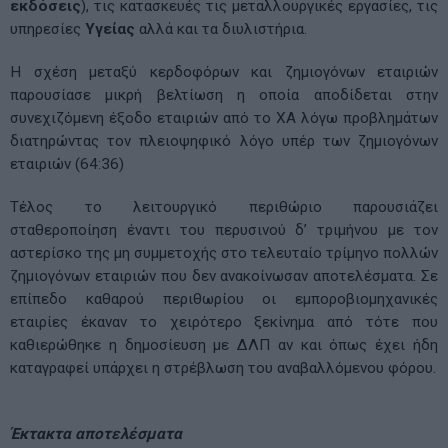
εκδόσεις
), τις κατασκευές τις μεταλλουργικές εργασίες, τις
υπηρεσίες
Υγείας
αλλά και τα διυλιστήρια.
Η σχέση μεταξύ κερδοφόρων και ζημιογόνων εταιριών
παρουσίασε μικρή βελτίωση η οποία αποδίδεται στην
συνεχιζόμενη έξοδο εταιριών από το ΧΑ λόγω προβλημάτων
διατηρώντας τον πλειοψηφικό λόγο υπέρ των ζημιογόνων
εταιριών (64:36)
Τέλος το λειτουργικό περιθώριο παρουσιάζει
σταθεροποίηση έναντι του περυσινού δ’ τριμήνου με τον
αστερίσκο της μη συμμετοχής στο τελευταίο τρίμηνο πολλών
ζημιογόνων εταιριών που δεν ανακοίνωσαν αποτελέσματα. Σε
επίπεδο καθαρού περιθωρίου οι εμποροβιομηχανικές
εταιρίες έκαναν το χειρότερο ξεκίνημα από τότε που
καθιερώθηκε η δημοσίευση με ΔΛΠ αν και όπως έχει ήδη
καταγραφεί υπάρχει η στρέβλωση του αναβαλλόμενου φόρου.
Έκτακτα αποτελέσματα