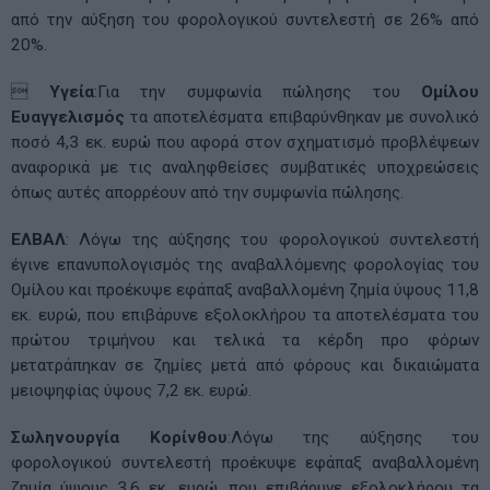
από την αύξηση του φορολογικού συντελεστή σε 26% από
20%.

Υγεία
:Για την συμφωνία πώλησης του
Ομίλου
Ευαγγελισμός
τα αποτελέσματα επιβαρύνθηκαν με συνολικό
ποσό 4,3 εκ. ευρώ που αφορά στον σχηματισμό προβλέψεων
αναφορικά με τις αναληφθείσες συμβατικές υποχρεώσεις
όπως αυτές απορρέουν από την συμφωνία πώλησης.
ΕΛΒΑΛ
: Λόγω της αύξησης του φορολογικού συντελεστή
έγινε επανυπολογισμός της αναβαλλόμενης φορολογίας του
Ομίλου και προέκυψε εφάπαξ αναβαλλομένη ζημία ύψους 11,8
εκ. ευρώ, που επιβάρυνε εξολοκλήρου τα αποτελέσματα του
πρώτου τριμήνου και τελικά τα κέρδη προ φόρων
μετατράπηκαν σε ζημίες μετά από φόρους και δικαιώματα
μειοψηφίας ύψους 7,2 εκ. ευρώ.
Σωληνουργία Κορίνθου
:Λόγω της αύξησης του
φορολογικού συντελεστή προέκυψε εφάπαξ αναβαλλομένη
ζημία ύψους 3,6 εκ. ευρώ, που επιβάρυνε εξολοκλήρου τα