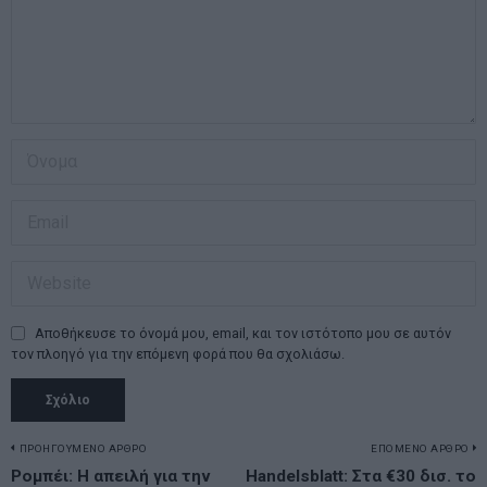
Αποθήκευσε το όνομά μου, email, και τον ιστότοπο μου σε αυτόν
τον πλοηγό για την επόμενη φορά που θα σχολιάσω.
Πλοήγηση
ΠΡΟΗΓΟΥΜΕΝΟ ΑΡΘΡΟ
ΕΠΟΜΕΝΟ ΑΡΘΡΟ
Previous
Ρομπέι: Η απειλή για την
Handelsblatt: Στα €30 δισ. το
N