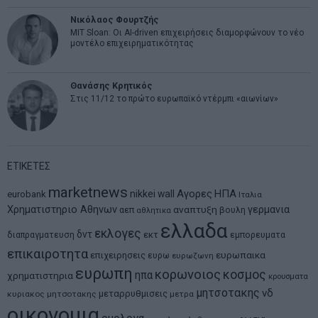
Νικόλαος Φουρτζής
MIT Sloan: Οι AI-driven επιχειρήσεις διαμορφώνουν το νέο
μοντέλο επιχειρηματικότητας
Θανάσης Κρητικός
Στις 11/12 το πρώτο ευρωπαϊκό ντέρμπι «αιωνίων»
ΕΤΙΚΕΤΕΣ
marketnews
Αγορες
ΗΠΑ
nikkei
wall
eurobank
Ιταλια
Χρηματιστηριο Αθηνων
αναπτυξη
γερμανια
αεπ
βουλη
αθλητικα
ελλαδα
εκλογες
δντ
εκτ
διαπραγματευση
εμπορευματα
επικαιροτητα
ευρωπαικα
επιχειρησεις
ευρω
ευρωζωνη
ευρωπη
κορωνοιος
κοσμος
ηπα
χρηματιστηρια
κρουσματα
μητσοτακης
νδ
μεταρρυθμισεις
κυριακος μητσοτακης
μετρα
οικονομια