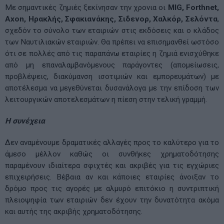
Mε σημαντικές ζημιές ξεκίνησαν την χρονια οι
MIG, Forthnet,
Axon, Ηρακλής, Σφακιανάκης, Σιδενορ, Χαλκόρ, Σελόντα
,
σχεδόν το σύνολο των εταιριών στις εκδόσεις και o κλάδος
των Ναυτιλιακών εταιριών. Θα πρέπει να επισημανθεί ωστόσο
ότι σε πολλές από τις παραπάνω εταιρίες η ζημιά ενισχύθηκε
από μη επαναλαμβανόμενους παράγοντες (απομείωσεις,
προβλέψεις, διακύμανση ισοτιμιών και εμπορευμάτων) με
αποτέλεσμα να μεγεθύνεται δυσανάλογα με την επίδοση των
λειτουργικών αποτελεσμάτων η πίεση στην τελική γραμμή.
Η συνέχεια
Δεν αναμένουμε δραματικές αλλαγές προς το καλύτερο για το
άμεσο μέλλον καθώς οι συνθήκες χρηματοδότησης
παραμένουν ιδιαίτερα σφιχτές και ακριβές για τις εγχώριες
επιχειρήσεις. Βέβαια αν και κάποιες εταιρίες άνοιξαν το
δρόμο προς τις αγορές με αλμυρό επιτόκιο η συντριπτική
πλειοψηφία των εταιριών δεν έχουν την δυνατότητα ακόμα
και αυτής της ακριβής χρηματοδότησης.