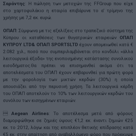
Σαράντης
: Η πώληση των μετοχών της FFGroup που είχε
στο χαρτοφυλάκιο η εταιρία επιβάρυνε το α’ τρίμηνο της
χρήσης με 7,2 εκ. ευρώ.
ΟΠΑΠ
: Σύμφωνα με τις εξελίξεις στο τραπεζικό σύστημα της
Κύπρου οι καταθέσεις των θυγατρικών εταιρειών
ΟΠΑΠ
ΚΥΠΡΟΥ LTD& ΟΠΑΠ SPORTSLTD
έχουν απομειωθεί κατά €
2.082 χιλ., ποσό που συμπεριλαμβάνεται στο κονδύλι «άλλα
λειτουργικά έξοδα» της ενοποιημένης κατάστασης συνολικού
εισοδήματος.Θα πρέπει να επισημανθεί ακόμα ότι τα
αποτελέσματα του ΟΠΑΠ έχουν επβαρυνθεί για πρώτη φορά
με την φορολογία των μικτών κερδών (30%) η οποία
απουσιάζει από την περυσινή χρήση. Τα λειτουργικά κέρδη
του ΟΠΑΠ αποτελούν το 10% των λειτουργικών κερδών του
συνόλου των εισηγμένων εταιριών.

Aegean Airlines
: Το αποτέλεσμα μετά από φόρους
διαμορφώθηκε σε ζημιές ύψους €1,2 εκ. έναντι ζημιών €25
εκ. το 2012, λόγω και της επιπλέον θετικής επίδρασης κατά
€5 εκ. στην απαίτηση από αναβαλλόμενο φόρο που πρόεκυψε