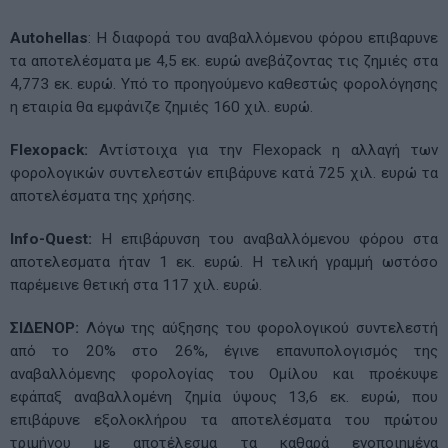
Autohellas
: Η διαφορά του αναβαλλόμενου φόρου επιβαρυνε
τα αποτελέσματα με 4,5 εκ. ευρώ ανεβάζοντας τις ζημιές στα
4,773 εκ. ευρώ. Υπό τo προηγούμενο καθεστώς φορολόγησης
η εταιρία θα εμφάνιζε ζημιές 160 χιλ. ευρώ.
Flexopack:
Αντίστοιχα για την Flexopack η αλλαγή των
φορολογικών συντελεστών επιβάρυνε κατά 725 χιλ. ευρώ τα
αποτελέσματα της χρήσης.
Info-Quest:
H επιβάρυνση του αναβαλλόμενου φόρου στα
αποτελεσματα ήταν 1 εκ. ευρώ. Η τελική γραμμή ωστόσο
παρέμεινε θετική στα 117 χιλ. ευρώ.
ΣΙΔΕΝΟΡ:
Λόγω της αύξησης του φορολογικού συντελεστή
από το 20% στο 26%, έγινε επανυπολογισμός της
αναβαλλόμενης φορολογίας του Ομίλου και προέκυψε
εφάπαξ αναβαλλομένη ζημία ύψους 13,6 εκ. ευρώ, που
επιβάρυνε εξολοκλήρου τα αποτελέσματα του πρώτου
τριμήνου με αποτέλεσμα τα καθαρά ενοποιημένα