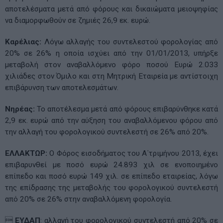
αποτελέσματα μετά από φόρους και δικαιώματα μειοψηφίας
να διαμορφωθούν σε ζημιές 26,9 εκ. ευρώ.
Καρέλιας:
Λόγω αλλαγής του συντελεστού φορολογίας από
20% σε 26% η οποία ισχύει από την 01/01/2013, υπήρξε
μεταβολή στον αναβαλλόμενο φόρο ποσού Ευρώ 2.033
χιλιάδες στον Όμιλο και στη Μητρική Εταιρεία με αντίστοιχη
επιβάρυνση των αποτελεσμάτων.
Νηρέας:
Το αποτέλεσμα μετά από φόρους επιβαρύνθηκε κατά
2,9 εκ. ευρώ από την αύξηση του αναβαλλόμενου φόρου από
την αλλαγή του φορολογικού συντελεστή σε 26% από 20%.
ΕΛΛΑΚΤΩΡ:
O Φόρος εισοδήματος του Α΄τριμήνου 2013, έχει
επιβαρυνθεί με ποσό ευρώ 24.893 χιλ σε ενοποιημένο
επίπεδο και ποσό ευρώ 149 χιλ. σε επίπεδο εταιρείας, λόγω
της επίδρασης της μεταβολής του φορολογικού συντελεστή
από 20% σε 26% στην αναβαλλόμενη φορολογία.

ΕΥΔΑΠ
: αλλαγή του φορολογικού συντελεστή από 20% σε