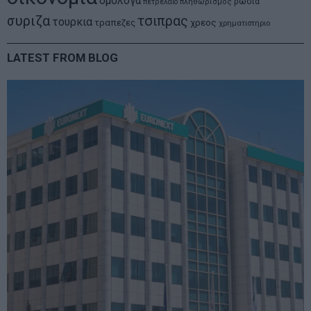
ομολογα
ρωσια
πετρελαιο
πληθωρισμος
συριζα
τσιπρας
τουρκια
τραπεζες
χρεος
χρηματιστηριο
LATEST FROM BLOG