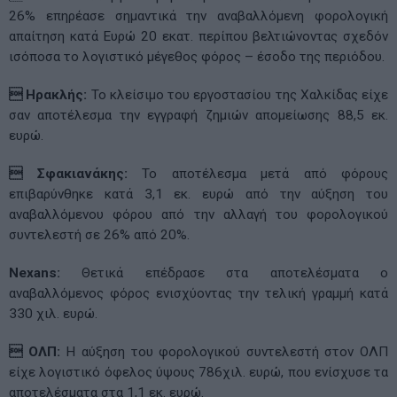
26% επηρέασε σημαντικά την αναβαλλόμενη φορολογική
απαίτηση κατά Ευρώ 20 εκατ. περίπου βελτιώνοντας σχεδόν
ισόποσα το λογιστικό μέγεθος φόρος – έσοδο της περιόδου.
 Ηρακλής:
Το κλείσιμο του εργοστασίου της Χαλκίδας είχε
σαν αποτέλεσμα την εγγραφή ζημιών απομείωσης 88,5 εκ.
ευρώ.
 Σφακιανάκης:
Το αποτέλεσμα μετά από φόρους
επιβαρύνθηκε κατά 3,1 εκ. ευρώ από την αύξηση του
αναβαλλόμενου φόρου από την αλλαγή του φορολογικού
συντελεστή σε 26% από 20%.
Nexans:
Θετικά επέδρασε στα αποτελέσματα ο
αναβαλλόμενος φόρος ενισχύοντας την τελική γραμμή κατά
330 χιλ. ευρώ.
 ΟΛΠ:
Η αύξηση του φορολογικού συντελεστή στον ΟΛΠ
είχε λογιστικό όφελος ύψους 786χιλ. ευρώ, που ενίσχυσε τα
αποτελέσματα στα 1,1 εκ. ευρώ.