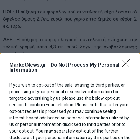
ΗOL:
Η αύξηση του φορολογικού συντελεστή είχε λογιστικό
όφελος ύψους 2,7εκ. ευρώ, που γύρισε τις ζημιές σε κέρδη 2
εκ. ευρώ.
ΔΕΗ:
Η αύξηση του φορολογικού συντελεστή ενίσχυσε την
τελική γραμμή κατά 4,3 εκ. ευρώ λόγω της αναβαλλόμενης
φορολογίας.
MarketNews.gr -
Do Not Process My Personal
Information
Τι επηρέασε τα μεγέθη του α’ τριμήνου και το 2013:
If you wish to opt-out of the sale, sharing to third parties, or
processing of your personal or sensitive information for
– Η υψηλή βάση σύγκρισης με το α’ τρίμηνο του 2013. Η
targeted advertising by us, please use the below opt-out
συσσωρευμένη ύφεση στα τέσσερα τρίμηνα ήταν της τάξεως
section to confirm your selection. Please note that after your
του 12%.
opt-out request is processed you may continue seeing
- Η αλλαγή των φορολογικών συντελεστών και η
interest-based ads based on personal information utilized by
αναβαλλόμενη φορολογία.
us or personal information disclosed to third parties prior to
- H μετατόπιση των πασχαλινών πωλήσεων προς το β’
your opt-out. You may separately opt-out of the further
τρίμηνο της χρήσης.
disclosure of your personal information by third parties on the