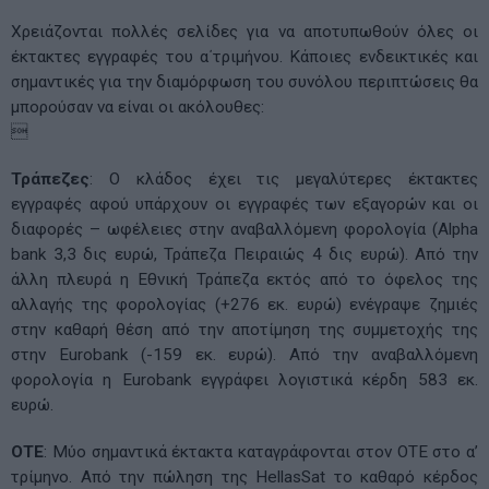
Χρειάζονται πολλές σελίδες για να αποτυπωθούν όλες οι
έκτακτες εγγραφές του α΄τριμήνου. Κάποιες ενδεικτικές και
σημαντικές για την διαμόρφωση του συνόλου περιπτώσεις θα
μπορούσαν να είναι οι ακόλουθες:

Τράπεζες
: Ο κλάδος έχει τις μεγαλύτερες έκτακτες
εγγραφές αφού υπάρχουν οι εγγραφές των εξαγορών και οι
διαφορές – ωφέλειες στην αναβαλλόμενη φορολογία (Alpha
bank 3,3 δις ευρώ, Τράπεζα Πειραιώς 4 δις ευρώ). Από την
άλλη πλευρά η Εθνική Τράπεζα εκτός από το όφελος της
αλλαγής της φορολογίας (+276 εκ. ευρώ) ενέγραψε ζημιές
στην καθαρή θέση από την αποτίμηση της συμμετοχής της
στην Eurobank (-159 εκ. ευρώ). Από την αναβαλλόμενη
φορολογία η Eurobank εγγράφει λογιστικά κέρδη 583 εκ.
ευρώ.
ΟΤΕ
: Mύο σημαντικά έκτακτα καταγράφονται στον ΟΤΕ στο α’
τρίμηνο. Από την πώληση της HellasSat το καθαρό κέρδος