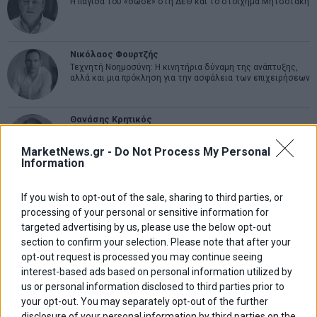
Η παγίδα του «δώσε» στη ΔΕΘ και το στοίχημα Μητσοτάκη
Νικόλαος Φουρτζής
Τεχνητή Νοημοσύνη: Η κινητήρια δύναμη της ανάπτυξης,
αλλά και μια πρόκληση για την ασφάλεια των επιχειρήσεων
Θανάσης Κρητικός
Στις 11/12 το πρώτο ευρωπαϊκό ντέρμπι «αιωνίων»
MarketNews.gr -
Do Not Process My Personal
Information
If you wish to opt-out of the sale, sharing to third parties, or
ΕΤΙΚΕΤΕΣ
processing of your personal or sensitive information for
marketnews
Αγορες
ΗΠΑ
targeted advertising by us, please use the below opt-out
nikkei
wall
eurobank
Ιταλια
section to confirm your selection. Please note that after your
Χρηματιστηριο Αθηνων
αναπτυξη
γερμανια
αεπ
βουλη
αθλητικα
opt-out request is processed you may continue seeing
ελλαδα
εκλογες
δντ
εκτ
διαπραγματευση
εμπορευματα
interest-based ads based on personal information utilized by
επικαιροτητα
us or personal information disclosed to third parties prior to
ευρωπαικα
επιχειρησεις
ευρω
ευρωζωνη
your opt-out. You may separately opt-out of the further
ευρωπη
κορωνοιος
κοσμος
ηπα
χρηματιστηρια
κρουσματα
disclosure of your personal information by third parties on the