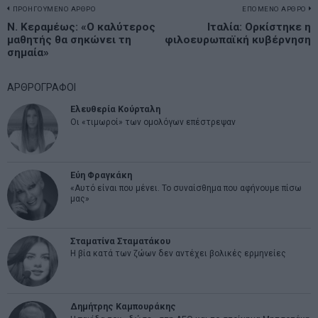
Πλοήγηση
ΠΡΟΗΓΟΥΜΕΝΟ ΑΡΘΡΟ
ΕΠΟΜΕΝΟ ΑΡΘΡΟ
Previous
Ν. Κεραμέως: «Ο καλύτερος
Ιταλία: Ορκίστηκε η
N
άρθρων
μαθητής θα σηκώνει τη
φιλοευρωπαϊκή κυβέρνηση
post:
p
σημαία»
ΑΡΘΡΟΓΡΑΦΟΙ
Ελευθερία Κούρταλη
Οι «τιμωροί» των ομολόγων επέστρεψαν
Εύη Φραγκάκη
«Αυτό είναι που μένει. Το συναίσθημα που αφήνουμε πίσω
μας»
Σταματίνα Σταματάκου
Η βία κατά των ζώων δεν αντέχει βολικές ερμηνείες
Δημήτρης Καμπουράκης