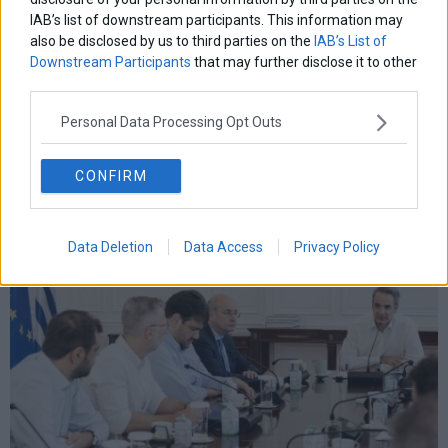
μητσοτακης
νδ
μεταρρυθμισεις
κυριακος μητσοτακης
μετρα
IAB’s list of downstream participants. This information may
οικονομια
also be disclosed by us to third parties on the
IAB’s List of
ομολογα
ρωσια
πετρελαιο
πληθωρισμος
Downstream Participants
that may further disclose it to other
συριζα
τσιπρας
τουρκια
τραπεζες
χρεος
χρηματιστηριο
third parties.
Personal Data Processing Opt Outs
LATEST FROM BLOG
CONFIRM
Data Deletion
Data Access
Privacy Policy