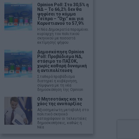
Opinion Poll: Στο 30,5% η
ΝΔ – Το 66,2% δεν θα
ψηφίσει το κόμμα
Τσίπρα – “Όχι” και για
Καρυστιανού το 57,9%
Η Νέα Δημοκρατία παραμένει
κυρίαρχη του πολιτικού
σκηνικού με ποσοστά
εκτίμησης ψήφου
Δημοσκόπηση Opinion
Poll: Προβάδισμα ΝΔ,
στάσιμο το ΠΑΣΟΚ,
χωρίς καθαρή δυναμική
η αντιπολίτευση
Σταθερό προβάδισμα
διατηρεί η κυβέρνηση,
σύμφωνα με τη νέα
δημοσκόπηση της Opinion
Ο Μητσοτάκης και το
χάος της ανυπαρξίας
Αξιοσημείωτη μεταβολή στο
πολιτικό σκηνικό
καταγράφουν οι τελευταίες
δημοσκοπήσεις, καθώς η
Νέα