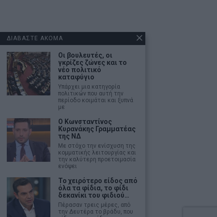
ΔΙΑΒΑΣΤΕ ΑΚΟΜΑ
Οι βουλευτές, οι
γκρίζες ζώνες και το
νέο πολιτικό
καταφύγιο
Υπάρχει μια κατηγορία
πολιτικών που αυτή την
περίοδο κοιμάται και ξυπνά
με
Ο Κωνσταντίνος
Κυρανάκης Γραμματέας
της ΝΔ
Με στόχο την ενίσχυση της
κομματικής λειτουργίας και
την καλύτερη προετοιμασία
ενόψει
Το χειρότερο είδος από
όλα τα φίδια, το φίδι
δεκανίκι του φιδιού…
Πέρασαν τρεις μέρες, από
την Δευτέρα το βράδυ, που