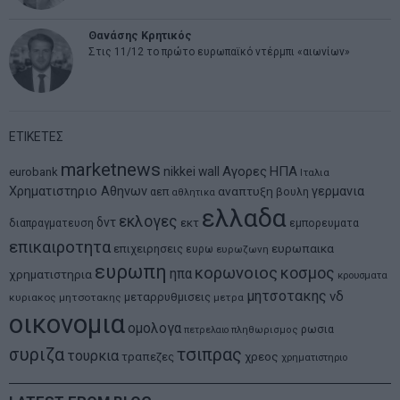
Θανάσης Κρητικός
Στις 11/12 το πρώτο ευρωπαϊκό ντέρμπι «αιωνίων»
ΕΤΙΚΕΤΕΣ
marketnews
Αγορες
ΗΠΑ
nikkei
wall
eurobank
Ιταλια
Χρηματιστηριο Αθηνων
αναπτυξη
γερμανια
αεπ
βουλη
αθλητικα
ελλαδα
εκλογες
δντ
εκτ
διαπραγματευση
εμπορευματα
επικαιροτητα
ευρωπαικα
επιχειρησεις
ευρω
ευρωζωνη
ευρωπη
κορωνοιος
κοσμος
ηπα
χρηματιστηρια
κρουσματα
μητσοτακης
νδ
μεταρρυθμισεις
κυριακος μητσοτακης
μετρα
οικονομια
ομολογα
ρωσια
πετρελαιο
πληθωρισμος
συριζα
τσιπρας
τουρκια
τραπεζες
χρεος
χρηματιστηριο