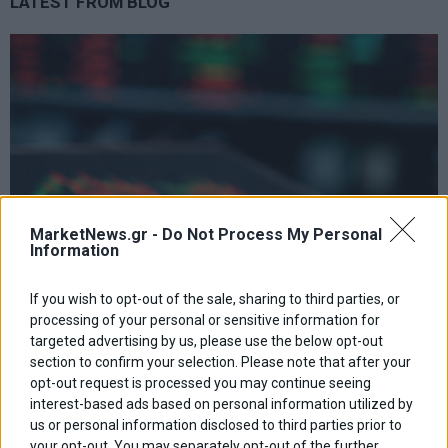
LATEST FROM BLOG
MarketNews.gr -
Do Not Process My Personal
Information
If you wish to opt-out of the sale, sharing to third parties, or
processing of your personal or sensitive information for
targeted advertising by us, please use the below opt-out
section to confirm your selection. Please note that after your
opt-out request is processed you may continue seeing
Χρηματιστήριο: Δεύτερη ημέρα πτώσης με τζίρο €320
interest-based ads based on personal information utilized by
εκατ.
us or personal information disclosed to third parties prior to
your opt-out. You may separately opt-out of the further