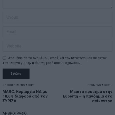
Αποθήκευσε το όνομά μου, email, και τον ιστότοπο μου σε αυτόν
τον πλοηγό για την επόμενη φορά που θα σχολιάσω.
Πλοήγηση
ΠΡΟΗΓΟΥΜΕΝΟ ΑΡΘΡΟ
ΕΠΟΜΕΝΟ ΑΡΘΡΟ
Previous
MARC: Κυριαρχία ΝΔ με
Μεικτά πρόσημα στην
N
άρθρων
18,6% διαφορά από τον
Ευρώπη – η πανδημία στο
post:
p
ΣΥΡΙΖΑ
επίκεντρο
ΑΡΘΡΟΓΡΑΦΟΙ